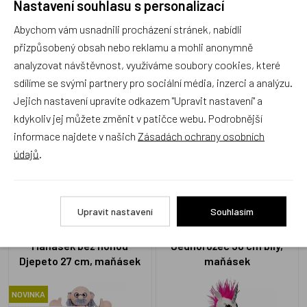
Nastavení souhlasu s personalizací
Recenze
Abychom vám usnadnili procházení stránek, nabídli
přizpůsobený obsah nebo reklamu a mohli anonymně
Produkt zatím nemá žádné hodnocení,
buďte první, kdo
analyzovat návštěvnost, využíváme soubory cookies, které
produkt ohodnotí!
sdílíme se svými partnery pro sociální média, inzerci a analýzu.
Jejich nastavení upravíte odkazem "Upravit nastavení" a
Přidat hodnocení
kdykoliv jej můžete změnit v patičce webu. Podrobnější
informace najdete v našich
Zásadách ochrany osobních
údajů
.
Alternativní zboží
Upravit nastavení
Souhlasím
Maňásek bez nohou
Jednorožec 30 cm bílý,
Djepeto 27 cm, maňásek
maňásek
NOVINKA