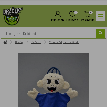
0
0
Přihlášení
Oblíbené
Váš košík
Hračky
Maňásci
Emoce Odpor, maňásek