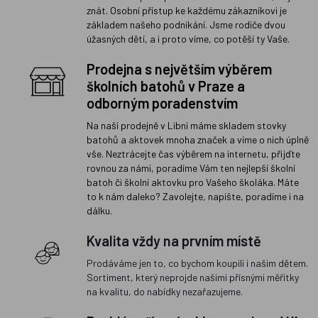
znát. Osobní přístup ke každému zákazníkovi je
základem našeho podnikání. Jsme rodiče dvou
úžasných dětí, a i proto víme, co potěší ty Vaše.
Prodejna s největším výběrem
školních batohů v Praze a
odborným poradenstvím
Na naší prodejně v Libni máme skladem stovky
batohů a aktovek mnoha značek a víme o nich úplně
vše. Neztrácejte čas výběrem na internetu, přijďte
rovnou za námi, poradíme Vám ten nejlepší školní
batoh či školní aktovku pro Vašeho školáka. Máte
to k nám daleko? Zavolejte, napište, poradíme i na
dálku.
Kvalita vždy na prvním místě
Prodáváme jen to, co bychom koupili i našim dětem.
Sortiment, který neprojde našimi přísnými měřítky
na kvalitu, do nabídky nezařazujeme.