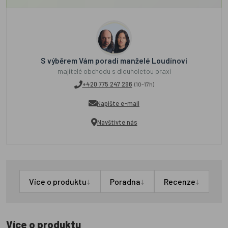
S výběrem Vám poradí manželé Loudínovi
majitelé obchodu s dlouholetou praxí
+420 775 247 296
(10-17h)
Napište e-mail
Navštivte nás
↓
↓
↓
Více o produktu
Poradna
Recenze
Více o produktu