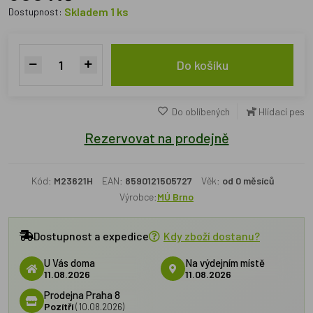
Skladem 1 ks
Dostupnost:
Do košíku
Do oblíbených
Hlídací pes
Rezervovat na prodejně
Kód:
M23621H
EAN:
8590121505727
Věk:
od 0 měsíců
Výrobce:
MÚ Brno
Dostupnost a expedice
Kdy zboží dostanu?
U Vás doma
Na výdejním místě
11.08.2026
11.08.2026
Prodejna Praha 8
Pozítří
(10.08.2026)