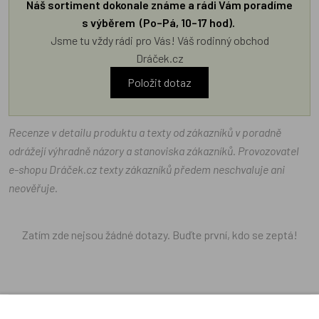
Náš sortiment dokonale známe a rádi Vám poradíme
s výběrem (Po–Pá, 10–17 hod).
Jsme tu vždy rádi pro Vás! Váš rodinný obchod
Dráček.cz
Položit dotaz
Recenze v detailu produktu a texty od zákazníků v poradně
odrážejí výhradně názory a stanoviska zákazníků. Provozovatel
e-shopu Dráček.cz texty zákazníků předem neschvaluje ani
neověřuje.
Zatím zde nejsou žádné dotazy. Buďte první, kdo se zeptá!