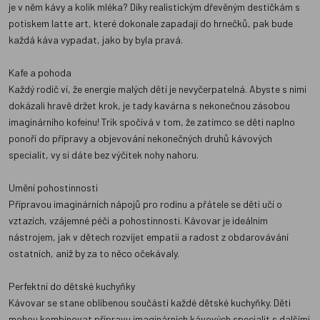
je v něm kávy a kolik mléka? Díky realistickým dřevěným destičkám s
potiskem latte art, které dokonale zapadají do hrnečků, pak bude
každá káva vypadat, jako by byla pravá.
Kafe a pohoda
Každý rodič ví, že energie malých dětí je nevyčerpatelná. Abyste s nimi
dokázali hravě držet krok, je tady kavárna s nekonečnou zásobou
imaginárního kofeinu! Trik spočívá v tom, že zatímco se děti naplno
ponoří do přípravy a objevování nekonečných druhů kávových
specialit, vy si dáte bez výčitek nohy nahoru.
Umění pohostinnosti
Přípravou imaginárních nápojů pro rodinu a přátele se děti učí o
vztazích, vzájemné péči a pohostinnosti. Kávovar je ideálním
nástrojem, jak v dětech rozvíjet empatii a radost z obdarovávání
ostatních, aniž by za to něco očekávaly.
Perfektní do dětské kuchyňky
Kávovar se stane oblíbenou součástí každé dětské kuchyňky. Děti
mohou kombinovat přípravu imaginárních kávových specialit s dalšími