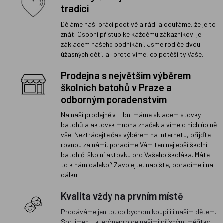
tradicí
Děláme naši práci poctivě a rádi a doufáme, že je to
znát. Osobní přístup ke každému zákazníkovi je
základem našeho podnikání. Jsme rodiče dvou
úžasných dětí, a i proto víme, co potěší ty Vaše.
Prodejna s největším výběrem
školních batohů v Praze a
odborným poradenstvím
Na naší prodejně v Libni máme skladem stovky
batohů a aktovek mnoha značek a víme o nich úplně
vše. Neztrácejte čas výběrem na internetu, přijďte
rovnou za námi, poradíme Vám ten nejlepší školní
batoh či školní aktovku pro Vašeho školáka. Máte
to k nám daleko? Zavolejte, napište, poradíme i na
dálku.
Kvalita vždy na prvním místě
Prodáváme jen to, co bychom koupili i našim dětem.
Sortiment, který neprojde našimi přísnými měřítky