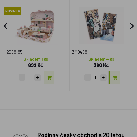
Bavlna - 2 ks
NOVINKA
2D98185
ZM0408
Skladem 1 ks
Skladem 4 ks
899 Kč
380 Kč
Rodinný český obchod s 20 letou