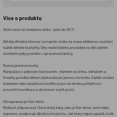
Více o produktu
Akční cena na omezenou dobu - platí do 30.11.
Dětský dřevěný kávovar na kapsle i zrnka se stane oblíbenou součástí
každé dětské kuchyňky. Díky realistickému provedení se děti jedním
otočením páky promění v opravdové baristy.
Rozvoj jemné motoriky
Manipulace s pákovým kávovarem, mlýnkem na zrnka, šlehačem a
hrnečky pomáhá dětem zdokonalovat jemnou motoriku. Každé otočení
kolečkem nebo zmáčknutí knoflíku je pro ně skvělou příležitostí
procvičit koordinaci a obratnost svých prstů.
Od espressa po flat white
Možnost připravovat různé druhy kávy, jako je flat white, latte nebo
espresso, podporuje dětskou kreativitu. Jak který nápoj vypadá, kolik