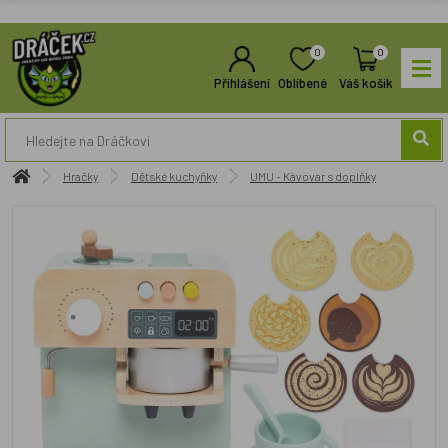
0
0
Přihlášení
Oblíbené
Váš košík
Hračky
Dětské kuchyňky
UMU - Kávovar s doplňky