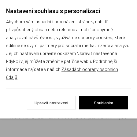
Nastavení souhlasu s personalizací
Náš sortiment dokonale známe a rádi Vám poradíme
Abychom vám usnadnili procházení stránek, nabídli
s výběrem (Po–Pá, 10–17 hod).
přizpůsobený obsah nebo reklamu a mohli anonymně
Jsme tu vždy rádi pro Vás! Váš rodinný obchod
analyzovat návštěvnost, využíváme soubory cookies, které
Dráček.cz
sdílíme se svými partnery pro sociální média, inzerci a analýzu.
Položit dotaz
Jejich nastavení upravíte odkazem "Upravit nastavení" a
kdykoliv jej můžete změnit v patičce webu. Podrobnější
informace najdete v našich
Zásadách ochrany osobních
Recenze v detailu produktu a texty od zákazníků v poradně
údajů
.
odrážejí výhradně názory a stanoviska zákazníků. Provozovatel
e-shopu Dráček.cz texty zákazníků předem neschvaluje ani
neověřuje.
Upravit nastavení
Souhlasím
Zatím zde nejsou žádné dotazy. Buďte první, kdo se zeptá!