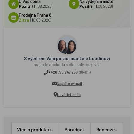
U Vás doma
Na výdejním místě
Pozítří
(11.08.2026)
Pozítří
(11.08.2026)
Prodejna Praha 8
Zítra
(10.08.2026)
S výběrem Vám poradí manželé Loudínovi
majitelé obchodu s dlouholetou praxí
+420 775 247 296
(10-17h)
Napište e-mail
Navštivte nás
↓
↓
↓
Více o produktu
Poradna
Recenze