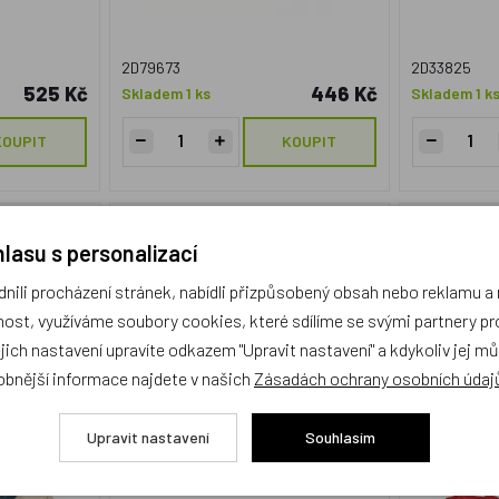
2D79673
2D33825
525 Kč
446 Kč
Skladem 1 ks
Skladem 1 k
KOUPIT
KOUPIT
ká stěna
VIGA, Hra házení kroužky
VIGA, Há
lasu s personalizací
e
ili procházení stránek, nabídli přizpůsobený obsah nebo reklamu 
ost, využíváme soubory cookies, které sdílíme se svými partnery pro
ejich nastavení upravíte odkazem "Upravit nastavení" a kdykoliv jej m
obnější informace najdete v našich
Zásadách ochrany osobních údaj
Upravit nastavení
Souhlasím