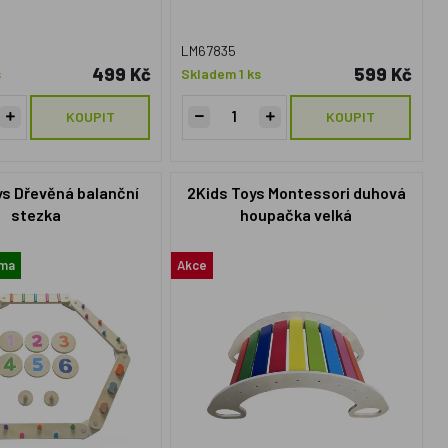
LM67835
499 Kč
599 Kč
s
Skladem 1 ks
KOUPIT
KOUPIT
ys Dřevěná balanční
2Kids Toys Montessori duhová
stezka
houpačka velká
rma
Akce