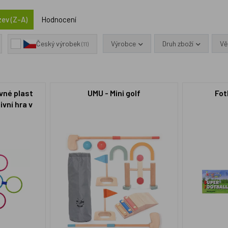
ev (Z-A)
Hodnocení
Výrobce
Druh zboží
Vě
Český výrobek
(11)
vné plast
UMU - Mini golf
Fot
vní hra v