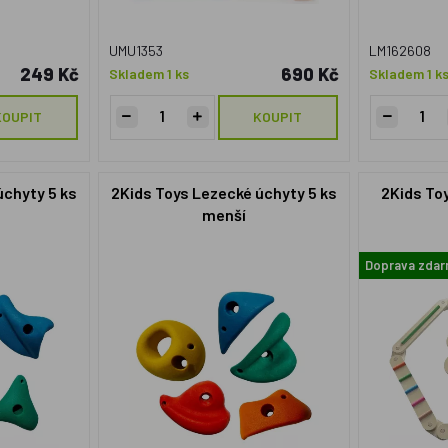
UMU1353
LM162608
249 Kč
690 Kč
Skladem 1 ks
Skladem 1 k
KOUPIT
KOUPIT
úchyty 5 ks
2Kids Toys Lezecké úchyty 5 ks
2Kids To
menší
Doprava zda