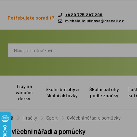
+420 775 247 296
Potřebujete poradit?
michala.loudinova@dracek.cz
Tipy na
Školní batohy a
Školní batohy
Taš
vánoční
školní aktovky
podle značky
kuf
dárky
Hračky
Sport
Cvičební nářadí a pomůcky
Cvičební nářadí a pomůcky