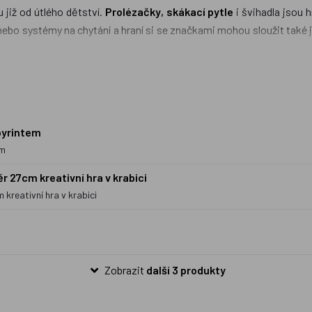
 již od útlého dětství.
Prolézačky
,
skákací pytle
i švihadla jsou 
nebo systémy na chytání a hraní si se značkami mohou sloužit také
cenili i dospělí, ale bazének naplněný míčky je určen spíše pro m
í vztah ke sportu.
byrintem
em
 27cm kreativní hra v krabici
kreativní hra v krabici
Zobrazit
další 3 produkty