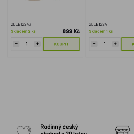
2DLE12243
2DLE12241
899 Kč
Skladem 2 ks
Skladem 1 ks
KOUPIT
Rodinný český
obchod s 20 letou