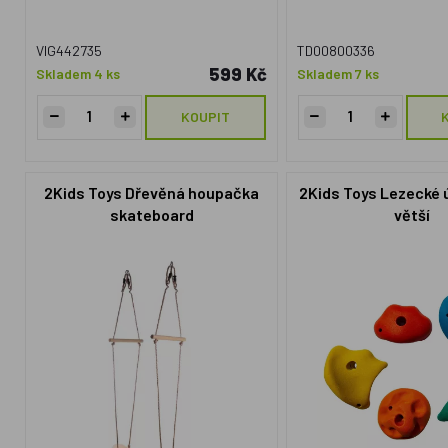
VIG442735
TD00800336
599 Kč
Skladem 4 ks
Skladem 7 ks
KOUPIT
2Kids Toys Dřevěná houpačka
2Kids Toys Lezecké 
skateboard
větší