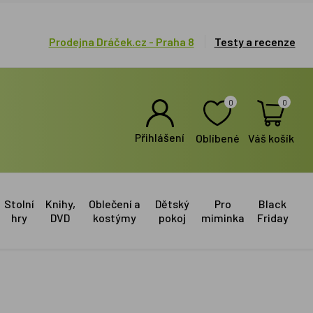
Prodejna Dráček.cz - Praha 8
Testy a recenze
0
0
Přihlášení
Oblíbené
Váš košík
Stolní
Knihy,
Oblečení a
Dětský
Pro
Black
hry
DVD
kostýmy
pokoj
miminka
Friday