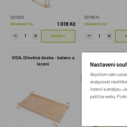
2D11932
2D79674
1 019 Kč
Skladem 1 ks
Skladem 1 ks
KOUPIT
VIGA, Dřevěná deska - balanc a
small foot Lezec
Nastavení souh
lezení
Adventur
Abychom vám usnadn
Doprava zdarma
analyzovat návštěvn
inzerci a analýzu. J
patičce webu. Podr