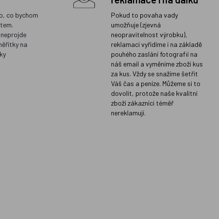
o, co bychom
Pokud to povaha vady
ětem.
umožňuje (zjevná
 neprojde
neopravitelnost výrobku),
měřítky na
reklamaci vyřídíme i na základě
ky
pouhého zaslání fotografií na
náš email a vyměníme zboží kus
za kus. Vždy se snažíme šetřit
Váš čas a peníze. Můžeme si to
dovolit, protože naše kvalitní
zboží zákazníci téměř
nereklamují.