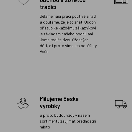
tradicí
Děláme naši práci poctivě a rádi
a doufáme, že je to znát. Osobní
přístup ke každému zákazníkovi
je základem našeho podnikání.
Jsme rodiče dvou úžasných
dětí, a i proto víme, co potěší ty
Vaše.
Milujeme české
výrobky
a proto budou vždy v našem
sortimentu zaujímat přednostní
místo