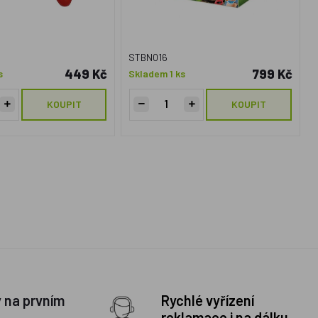
STBN016
449 Kč
799 Kč
s
Skladem 1 ks
KOUPIT
KOUPIT
y na prvním
Rychlé vyřízení
reklamace i na dálku