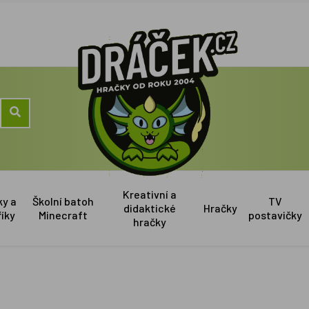
Kreativní a
ky a
Školní batoh
TV
didaktické
Hračky
říky
Minecraft
postavičky
hračky