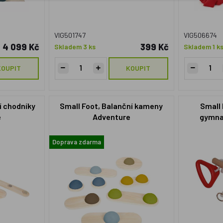
VIG501747
VIG506674
4 099 Kč
399 Kč
Skladem 3 ks
Skladem 1 k
KOUPIT
KOUPIT
í chodníky
Small Foot, Balanční kameny
Small
e
Adventure
gymna
Doprava zdarma