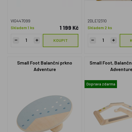
VIG447099
2DLE12310
1 199 Kč
Skladem 1 ks
Skladem 2 ks
KOUPIT
Small Foot Balanční prkno
Small Foot, Balančn
Adventure
Adventur
Doprava zdarma