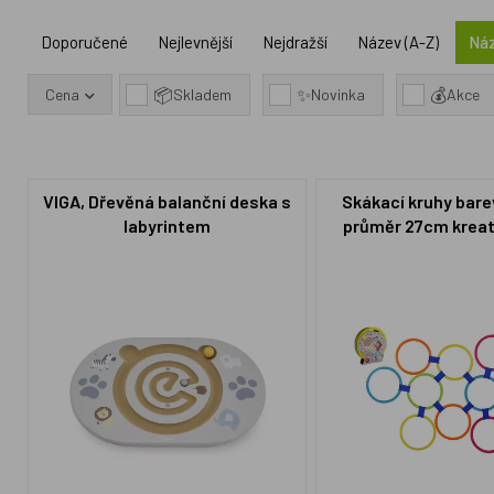
Doporučené
Nejlevnější
Nejdražší
Název (A-Z)
Náz
📦
✨
💰
Cena
Skladem
Novinka
Akce
VIGA, Dřevěná balanční deska s
Skákací kruhy bare
labyrintem
průměr 27cm kreati
krabici