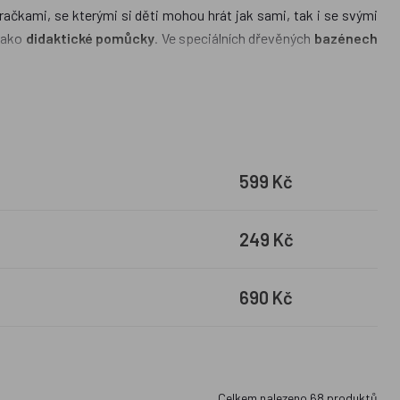
hračkami, se kterými si děti mohou hrát jak sami, tak i se svými
 jako
didaktické pomůcky
. Ve speciálních dřevěných
bazénech
alé děti. Na
míčkách
se mohou učit nové barvy a rozvíjet tak i
599 Kč
249 Kč
690 Kč
Celkem nalezeno
68
produktů