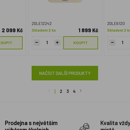
2DLE12242
2DLE6120
2 099 Kč
1 899 Kč
Skladem 2 ks
Skladem 2 k
KOUPIT
KOUPIT
NAČÍST DALŠÍ PRODUKTY
1
2
3
4
Prodejna s největším
Kvalita vžd
výběrem školních
místě