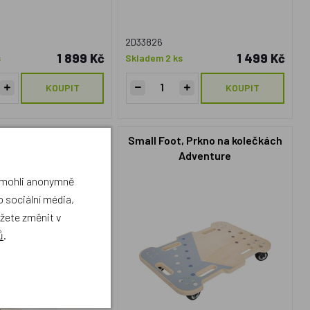
2D33826
1 899 Kč
1 499 Kč
s
Skladem 2 ks
KOUPIT
KOUPIT
zení pytlíků na terč
Small Foot, Prkno na kolečkách
Adventure
a mohli anonymně
 sociální média,
ůžete změnit v
ů
.