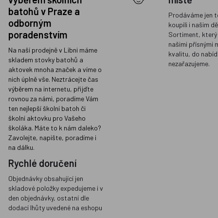
batohů v Praze a
Prodáváme jen t
odborným
koupili i našim d
poradenstvím
Sortiment, který
našimi přísnými 
Na naší prodejně v Libni máme
kvalitu, do nabíd
skladem stovky batohů a
nezařazujeme.
aktovek mnoha značek a víme o
nich úplně vše. Neztrácejte čas
výběrem na internetu, přijďte
rovnou za námi, poradíme Vám
ten nejlepší školní batoh či
školní aktovku pro Vašeho
školáka. Máte to k nám daleko?
Zavolejte, napište, poradíme i
na dálku.
Rychlé doručení
Objednávky obsahující jen
skladové položky expedujeme i v
den objednávky, ostatní dle
dodací lhůty uvedené na eshopu