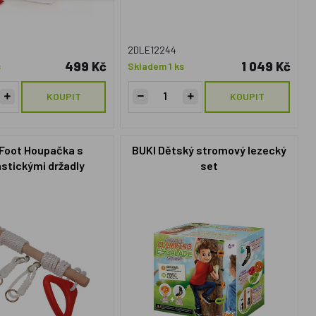
2DLE12244
499 Kč
1 049 Kč
s
Skladem 1 ks
KOUPIT
KOUPIT
 Foot Houpačka s
BUKI Dětský stromový lezecký
stickými držadly
set