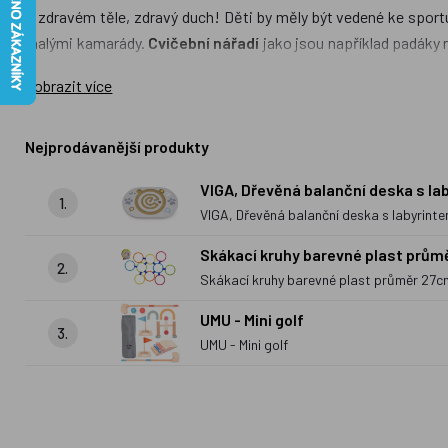
V zdravém těle, zdravý duch! Děti by měly být vedené ke sportu
malými kamarády.
Cvičební nářadí
jako jsou například padáky 
si děti mohou hrát také s barevnými míčky. Tuto hru by jistě o
Zobrazit více
motoriku. Pohybové aktivity v útlém věku u dětí vytváří pozitivn
Nejprodávanější produkty
VIGA, Dřevěná balanční deska s la
1.
VIGA, Dřevěná balanční deska s labyrint
Skákací kruhy barevné plast průměr
2.
Skákací kruhy barevné plast průměr 27cm 
UMU - Mini golf
3.
UMU - Mini golf