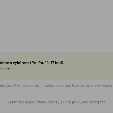
díme s výběrem (Po–Pá, 10–17 hod).
ček.cz
žejí výhradně názory a stanoviska zákazníků. Provozovatel e-shopu D
Zatím zde nejsou žádné dotazy. Buďte první, kdo se zeptá!