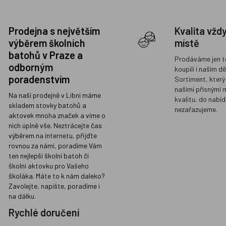
Prodejna s největším
Kvalita vžd
výběrem školních
místě
batohů v Praze a
Prodáváme jen t
odborným
koupili i našim d
poradenstvím
Sortiment, který
našimi přísnými 
Na naší prodejně v Libni máme
kvalitu, do nabíd
skladem stovky batohů a
nezařazujeme.
aktovek mnoha značek a víme o
nich úplně vše. Neztrácejte čas
výběrem na internetu, přijďte
rovnou za námi, poradíme Vám
ten nejlepší školní batoh či
školní aktovku pro Vašeho
školáka. Máte to k nám daleko?
Zavolejte, napište, poradíme i
na dálku.
Rychlé doručení