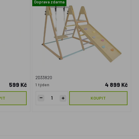
Doprava zdarma
2D33820
599 Kč
4 899 Kč
1 týden
PIT
KOUPIT