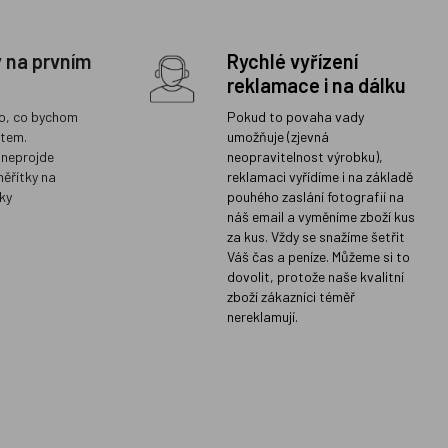
y na prvním
Rychlé vyřízení
reklamace i na dálku
o, co bychom
Pokud to povaha vady
ětem.
umožňuje (zjevná
 neprojde
neopravitelnost výrobku),
měřítky na
reklamaci vyřídíme i na základě
ky
pouhého zaslání fotografií na
náš email a vyměníme zboží kus
za kus. Vždy se snažíme šetřit
Váš čas a peníze. Můžeme si to
dovolit, protože naše kvalitní
zboží zákazníci téměř
nereklamují.