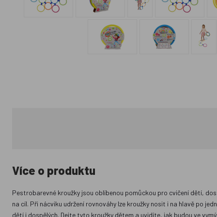
Více o produktu
Pestrobarevné kroužky jsou oblíbenou pomůckou pro cvičení dětí, dosp
na cíl. Při nácviku udržení rovnováhy lze kroužky nosit i na hlavě po j
dětí i dospělých. Dejte tyto kroužky dětem a uvidíte, jak budou ve vymýš