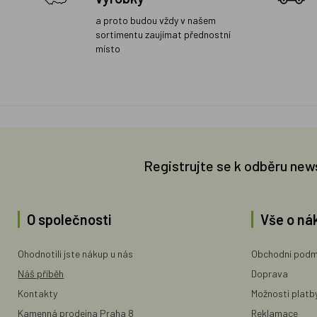
a proto budou vždy v našem
sortimentu zaujímat přednostní
místo
Registrujte se k odběru new
O společnosti
Vše o ná
Ohodnotili jste nákup u nás
Obchodní podm
Náš příběh
Doprava
Kontakty
Možnosti platb
Kamenná prodejna Praha 8
Reklamace