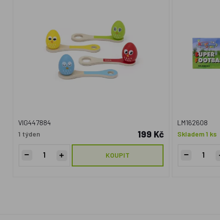
VIG447884
LM162608
199 Kč
1 týden
Skladem 1 ks
KOUPIT