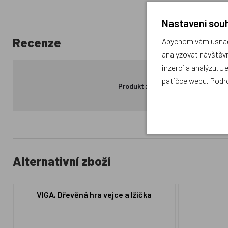
Nastavení souh
Recenze
Abychom vám usnadn
analyzovat návštěvn
inzerci a analýzu. J
patičce webu. Podr
Produkt zatím nemá žádné hodno
Alternativní zboží
VIGA, Dřevěná hra vejce a lžička