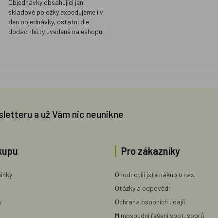
Objednávky obsahující jen
skladové položky expedujeme i v
den objednávky, ostatní dle
dodací lhůty uvedené na eshopu
sletteru a už Vám nic neunikne
kupu
Pro zákazníky
ínky
Ohodnotili jste nákup u nás
Otázky a odpovědi
y
Ochrana osobních údajů
Mimosoudní řešení spot. sporů