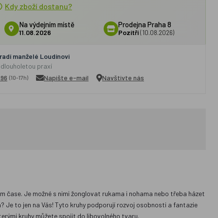
Kdy zboží dostanu?
Na výdejním místě
Prodejna Praha 8
11.08.2026
Pozítří
(10.08.2026)
adí manželé Loudínovi
 dlouholetou praxí
296
Napište e-mail
Navštivte nás
(10-17h)
lném čase. Je možné s nimi žonglovat rukama i nohama nebo třeba házet
a? Je to jen na Vás! Tyto kruhy podporují rozvoj osobnosti a fantazie
 kterými kruhy můžete spojit do libovolného tvaru.