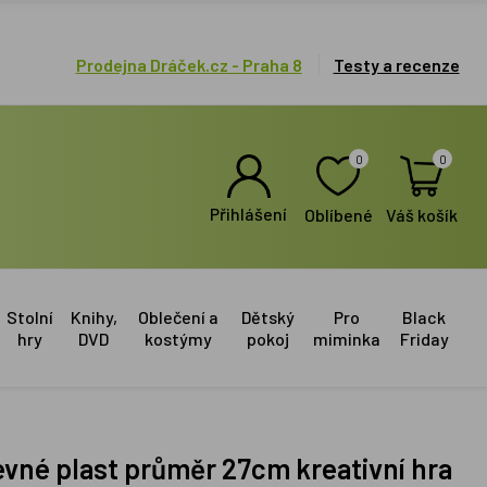
Prodejna Dráček.cz - Praha 8
Testy a recenze
0
0
Přihlášení
Oblíbené
Váš košík
Stolní
Knihy,
Oblečení a
Dětský
Pro
Black
hry
DVD
kostýmy
pokoj
miminka
Friday