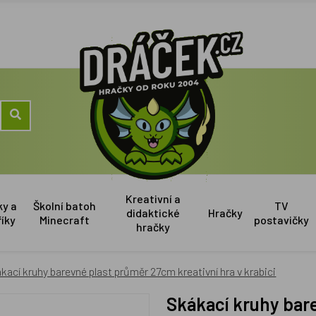
Kreativní a
ky a
Školní batoh
TV
didaktické
Hračky
říky
Minecraft
postavičky
hračky
kací kruhy barevné plast průměr 27cm kreativní hra v krabici
Skákací kruhy barevné plast průměr 27cm kreativní hra