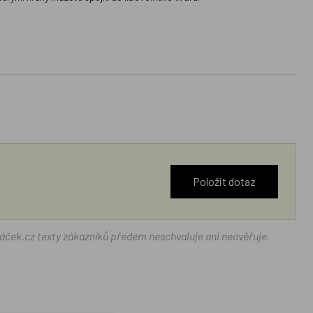
Položit dotaz
ráček.cz texty zákazníků předem neschvaluje ani neověřuje.