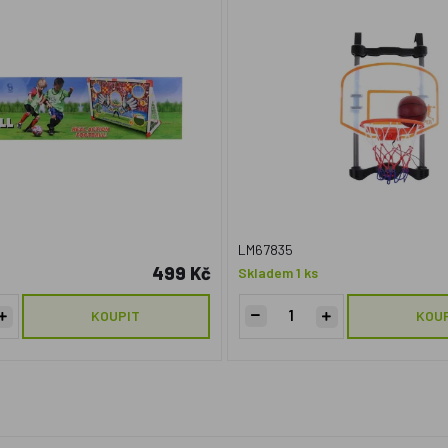
LM67835
499 Kč
Skladem 1 ks
KOUPIT
KOU