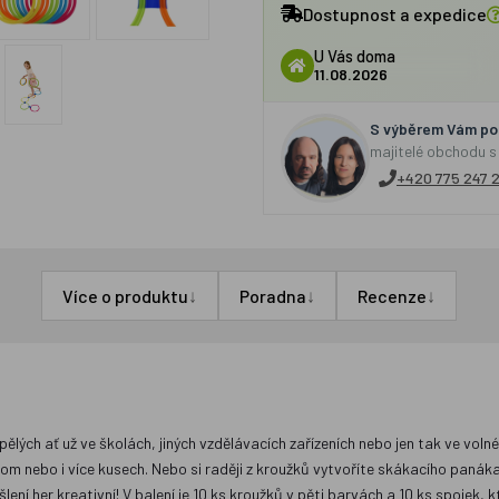
Dostupnost a expedice
U Vás doma
11.08.2026
S výběrem Vám por
majitelé obchodu s
+420 775 247 
↓
↓
↓
Více o produktu
Poradna
Recenze
ělých ať už ve školách, jiných vzdělávacích zařízeních nebo jen tak ve vo
ednom nebo i více kusech. Nebo si raději z kroužků vytvoříte skákacího panák
lení her kreativní! V balení je 10 ks kroužků v pěti barvách a 10 ks spojek,