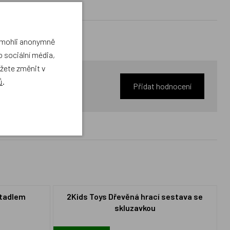
a mohli anonymně
 sociální média,
ůžete změnit v
ů
.
Přidat hodnocení
ítadlem
2Kids Toys Dřevěná hrací sestava se
skluzavkou