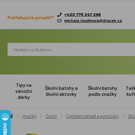
+420 775 247 296
Potřebujete poradit?
michala.loudinova@dracek.cz
Tipy na
Školní batohy a
Školní batohy
Taš
vánoční
školní aktovky
podle značky
kuf
dárky
Hračky
Sport
Cvičební nářadí a pomůcky
Ská