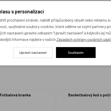
lasu s personalizací
ili procházení stránek, nabídli přizpůsobený obsah nebo reklamu 
ost, využíváme soubory cookies, které sdílíme se svými partnery pro
ejich nastavení upravíte odkazem "Upravit nastavení" a kdykoliv jej m
obnější informace najdete v našich
Zásadách ochrany osobních údaj
cení,
buďte první, kdo produkt ohodnotí!
Upravit nastavení
Souhlasím
Fotbalová branka
Basketbalový koš s poč