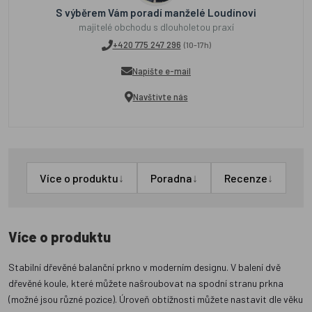
S výběrem Vám poradí manželé Loudínovi
majitelé obchodu s dlouholetou praxí
+420 775 247 296
(10-17h)
Napište e-mail
Navštivte nás
↓
↓
↓
Více o produktu
Poradna
Recenze
Více o produktu
Stabilní dřevěné balanční prkno v moderním designu. V balení dvě
dřevěné koule, které můžete našroubovat na spodní stranu prkna
(možné jsou různé pozice). Úroveň obtížnosti můžete nastavit dle věku