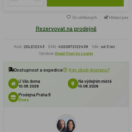
Do oblíbených
Hlídací pes
Rezervovat na prodejně
Kód:
2DLE12243
EAN:
4020972122438
Věk:
od 3 let
Výrobce:
Small Foot by Legler
Dostupnost a expedice
Kdy zboží dostanu?
U Vás doma
Na výdejním místě
10.08.2026
10.08.2026
Prodejna Praha 8
Dnes