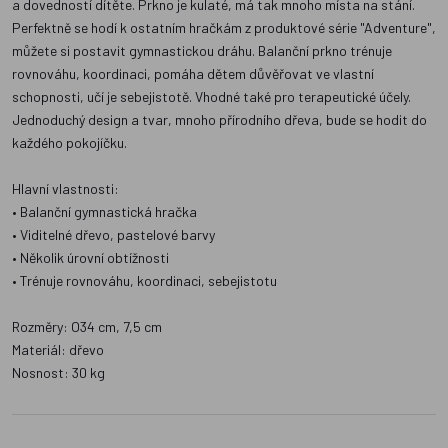
a dovedností dítěte. Prkno je kulaté, má tak mnoho místa na stání.
Perfektně se hodí k ostatním hračkám z produktové série "Adventure",
můžete si postavit gymnastickou dráhu. Balanční prkno trénuje
rovnováhu, koordinaci, pomáha dětem důvěřovat ve vlastní
schopnosti, učí je sebejistotě. Vhodné také pro terapeutické účely.
Jednoduchý design a tvar, mnoho přírodního dřeva, bude se hodit do
každého pokojíčku.
Hlavní vlastnosti:
• Balanční gymnastická hračka
• Viditelné dřevo, pastelové barvy
• Několik úrovní obtížnosti
• Trénuje rovnováhu, koordinaci, sebejistotu
Rozměry: O34 cm, 7,5 cm
Materiál: dřevo
Nosnost: 30 kg