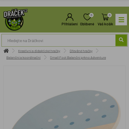
0
0
Přihlášení
Oblíbené
Váš košík
Kreativní a didaktické hračky
Dřevěné hračky
Balanční a koordinační
Small Foot Balanční prkno Adventure