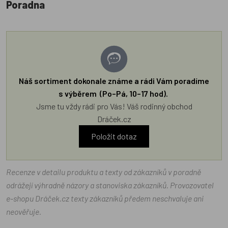
Poradna
Náš sortiment dokonale známe a rádi Vám poradíme
s výběrem (Po–Pá, 10–17 hod).
Jsme tu vždy rádi pro Vás! Váš rodinný obchod
Dráček.cz
Položit dotaz
Recenze v detailu produktu a texty od zákazníků v poradně
odrážejí výhradně názory a stanoviska zákazníků. Provozovatel
e-shopu Dráček.cz texty zákazníků předem neschvaluje ani
neověřuje.