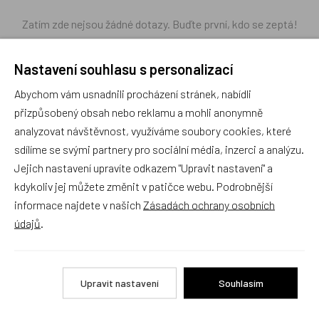
Zatím zde nejsou žádné dotazy. Buďte první, kdo se zeptá!
Nastavení souhlasu s personalizací
Abychom vám usnadnili procházení stránek, nabídli
přizpůsobený obsah nebo reklamu a mohli anonymně
Recenze
analyzovat návštěvnost, využíváme soubory cookies, které
sdílíme se svými partnery pro sociální média, inzerci a analýzu.
Produkt zatím nemá žádné hodnocení,
buďte první, kdo
Jejich nastavení upravíte odkazem "Upravit nastavení" a
produkt ohodnotí!
kdykoliv jej můžete změnit v patičce webu. Podrobnější
informace najdete v našich
Zásadách ochrany osobních
Přidat hodnocení
údajů
.
Upravit nastavení
Souhlasím
Zboží se stejným motivem