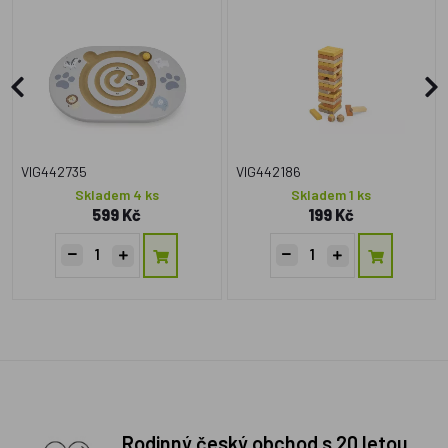
VIG442735
VIG442186
Skladem 4 ks
Skladem 1 ks
599 Kč
199 Kč
Rodinný český obchod s 20 letou