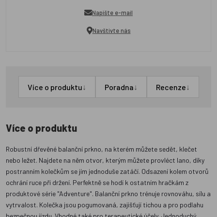
Napište e-mail
Navštivte nás
↓
↓
↓
Více o produktu
Poradna
Recenze
Více o produktu
Robustní dřevěné balanční prkno, na kterém můžete sedět, klečet
nebo ležet. Najdete na něm otvor, kterým můžete provléct lano, díky
postranním kolečkům se jím jednoduše zatáčí. Odsazení kolem otvorů
ochrání ruce při držení. Perfektně se hodí k ostatním hračkám z
produktové série "Adventure". Balanční prkno trénuje rovnováhu, sílu a
vytrvalost. Kolečka jsou pogumovaná, zajišťují tichou a pro podlahu
bezpečnou jízdu. Vhodné také pro terapeutické účely. Jednoduchý