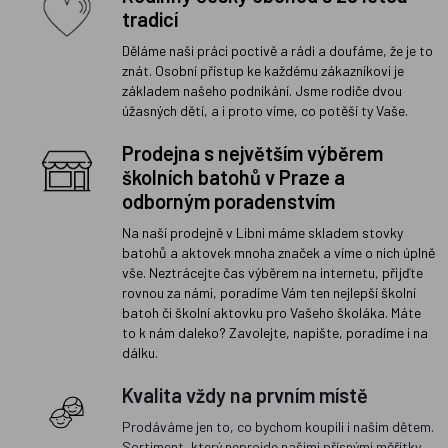
tradicí
Děláme naši práci poctivě a rádi a doufáme, že je to
znát. Osobní přístup ke každému zákazníkovi je
základem našeho podnikání. Jsme rodiče dvou
úžasných dětí, a i proto víme, co potěší ty Vaše.
Prodejna s největším výběrem
školních batohů v Praze a
odborným poradenstvím
Na naší prodejně v Libni máme skladem stovky
batohů a aktovek mnoha značek a víme o nich úplně
vše. Neztrácejte čas výběrem na internetu, přijďte
rovnou za námi, poradíme Vám ten nejlepší školní
batoh či školní aktovku pro Vašeho školáka. Máte
to k nám daleko? Zavolejte, napište, poradíme i na
dálku.
Kvalita vždy na prvním místě
Prodáváme jen to, co bychom koupili i našim dětem.
Sortiment, který neprojde našimi přísnými měřítky