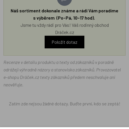
Náš sortiment dokonale známe a rádi Vám poradíme
s výběrem (Po–Pá, 10–17 hod).
Jsme tu vždy rádi pro Vás! Váš rodinný obchod
Dráček.cz
Položit dotaz
Recenze v detailu produktu a texty od zákazníků v poradně
odrážejí výhradně názory a stanoviska zákazníků. Provozovatel
e-shopu Dráček.cz texty zákazníků předem neschvaluje ani
neověřuje.
Zatím zde nejsou žádné dotazy. Buďte první, kdo se zeptá!