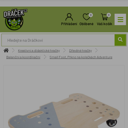
0
0
Přihlášení
Oblíbené
Váš košík
Kreativní a didaktické hračky
Dřevěné hračky
Balanční a koordinační
Small Foot, Prkno na kolečkách Adventure