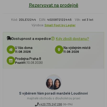
Rezervovat na prodejně
Kód:
2DLE12244
EAN:
4020972122445
Věk:
od 3 let
Výrobce:
Small Foot by Legler
Dostupnost a expedice
Kdy zboží dostanu?
U Vás doma
Na výdejním místě
11.08.2026
11.08.2026
Prodejna Praha 8
Pozítří
(10.08.2026)
S výběrem Vám poradí manželé Loudínovi
majitelé obchodu s dlouholetou praxí
+420 775 247 296
(10-17h)