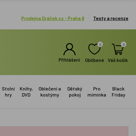
Prodejna Dráček.cz - Praha 8
Testy a recenze
0
0
Přihlášení
Oblíbené
Váš košík
Stolní
Knihy,
Oblečení a
Dětský
Pro
Black
hry
DVD
kostýmy
pokoj
miminka
Friday