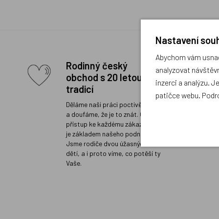
Nastavení souh
Abychom vám usnadn
Rodinný český
analyzovat návštěvn
obchod s 20 letou
inzerci a analýzu. J
tradicí
patičce webu. Podr
Děláme naši práci poctivě a rádi
a doufáme, že je to znát. Osobní
přístup ke každému zákazníkovi
je základem našeho podnikání.
Jsme rodiče dvou úžasných
dětí, a i proto víme, co potěší ty
Vaše.