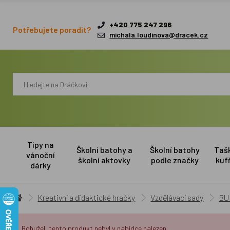
+420 775 247 296
Potřebujete poradit?
michala.loudinova@dracek.cz
Tipy na
Školní batohy a
Školní batohy
Taš
vánoční
školní aktovky
podle značky
kuf
dárky
Kreativní a didaktické hračky
Vzdělávací sady
BUK
Bohužel, tento produkt nebyl v nabídce nalezen.