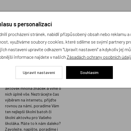
lasu s personalizací
ili procházení stránek, nabídli přizpůsobený obsah nebo reklamu 
Prodejna s největším
Kvalita vžd
ost, využíváme soubory cookies, které sdílíme se svými partnery pro
výběrem školních
místě
ejich nastavení upravíte odkazem "Upravit nastavení" a kdykoliv jej m
batohů v Praze a
Prodáváme jen t
obnější informace najdete v našich
Zásadách ochrany osobních údaj
odborným
koupili i našim d
poradenstvím
Sortiment, který
Upravit nastavení
Souhlasím
našimi přísnými 
Na naší prodejně v Libni máme
kvalitu, do nabíd
skladem stovky batohů a
nezařazujeme.
aktovek mnoha značek a víme o
nich úplně vše. Neztrácejte čas
výběrem na internetu, přijďte
rovnou za námi, poradíme Vám
ten nejlepší školní batoh či
školní aktovku pro Vašeho
školáka. Máte to k nám daleko?
Zavolejte, napište, poradíme i