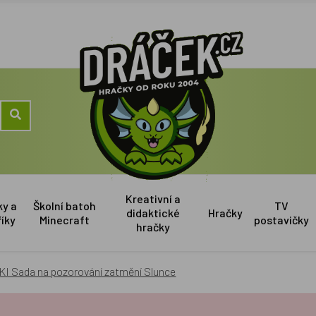
Kreativní a
ky a
Školní batoh
TV
didaktické
Hračky
říky
Minecraft
postavičky
hračky
I Sada na pozorování zatmění Slunce