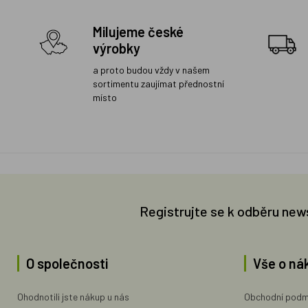
Milujeme české
výrobky
a proto budou vždy v našem
sortimentu zaujímat přednostní
místo
Registrujte se k odběru new
O společnosti
Vše o ná
Ohodnotili jste nákup u nás
Obchodní podm