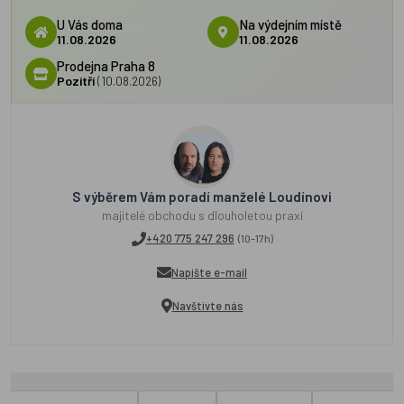
U Vás doma
Na výdejním místě
11.08.2026
11.08.2026
Prodejna Praha 8
Pozítří
(10.08.2026)
S výběrem Vám poradí manželé Loudínovi
majitelé obchodu s dlouholetou praxí
+420 775 247 296
(10-17h)
Napište e-mail
Navštivte nás