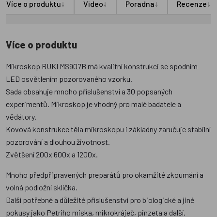
↓
↓
↓
↓
Více o produktu
Video
Poradna
Recenze
Více o produktu
Mikroskop BUKI MS907B má kvalitní konstrukci se spodním
LED osvětlením pozorovaného vzorku.
Sada obsahuje mnoho příslušenství a 30 popsaných
experimentů. Mikroskop je vhodný pro malé badatele a
vědátory.
Kovová konstrukce těla mikroskopu i základny zaručuje stabilní
pozorování a dlouhou životnost.
Zvětšení 200x 600x a 1200x.
Mnoho předpřipravených preparátů pro okamžité zkoumání a
volná podložní sklíčka.
Další potřebné a důležité příslušenství pro biologické a jiné
pokusy jako Petriho miska, mikrokráječ, pinzeta a další.