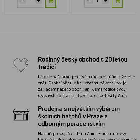
Rodinný český obchod s 20 letou
tradicí
Děláme naši práci poctivě a rádi a doufáme, že je to
znát. Osobní přístup ke každému zákazníkovi je
základem našeho podnikání. Jsme rodiče dvou
úžasných dětí, a i proto víme, co potěší ty Vaše.
Prodejna s největším výběrem
školních batohů v Praze a
odborným poradenstvím
Na naší prodejně v Libni máme skladem stovky
batohů a aktovek mnoha značek a víme o nich úplně