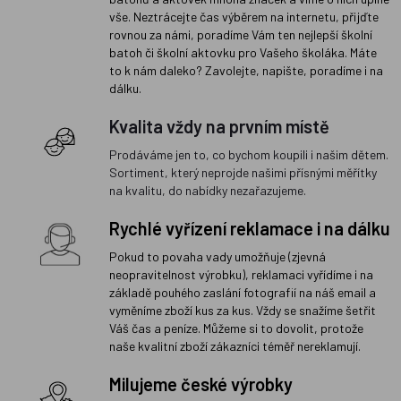
vše. Neztrácejte čas výběrem na internetu, přijďte
rovnou za námi, poradíme Vám ten nejlepší školní
batoh či školní aktovku pro Vašeho školáka. Máte
to k nám daleko? Zavolejte, napište, poradíme i na
dálku.
Kvalita vždy na prvním místě
Prodáváme jen to, co bychom koupili i našim dětem.
Sortiment, který neprojde našimi přísnými měřítky
na kvalitu, do nabídky nezařazujeme.
Rychlé vyřízení reklamace i na dálku
Pokud to povaha vady umožňuje (zjevná
neopravitelnost výrobku), reklamaci vyřídíme i na
základě pouhého zaslání fotografií na náš email a
vyměníme zboží kus za kus. Vždy se snažíme šetřit
Váš čas a peníze. Můžeme si to dovolit, protože
naše kvalitní zboží zákazníci téměř nereklamují.
Milujeme české výrobky