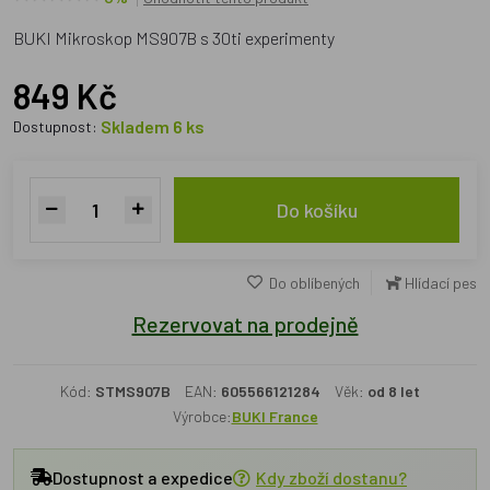
BUKI Mikroskop MS907B s 30ti experimenty
849 Kč
Skladem 6 ks
Dostupnost:
Do košíku
Do oblíbených
Hlídací pes
Rezervovat na prodejně
Kód:
STMS907B
EAN:
605566121284
Věk:
od 8 let
Výrobce:
BUKI France
Dostupnost a expedice
Kdy zboží dostanu?