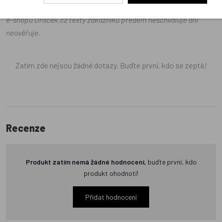
odrážejí výhradně názory a stanoviska zákazníků. Provozovatel
e-shopu Dráček.cz texty zákazníků předem neschvaluje ani
neověřuje.
Zatím zde nejsou žádné dotazy. Buďte první, kdo se zeptá!
Recenze
Produkt zatím nemá žádné hodnocení,
buďte první, kdo
produkt ohodnotí!
Přidat hodnocení