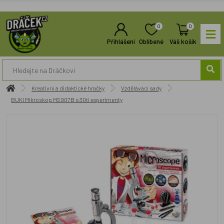
0
0
Přihlášení
Oblíbené
Váš košík
Kreativní a didaktické hračky
Vzdělávací sady
BUKI Mikroskop MS907B s 30ti experimenty