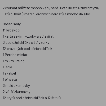
Zkoumat můžete mnoho věcí, např. Detailní struktury hmyzu,
listů či květů rostlin, drobných nerostů a mnoho dalšího.
Obsah sady:
Mikroskop
1 karta se 4mi vzorky srsti zvířat
3 podložní sklíčka s 9ti vzorky
12 prázdných podložních sklíček
1 Petriho miska
1 mikro kráječ
1 jehla
1 skalpel
1 pinzeta
3 malé zkumavky
2 větší zkumavky
12 krytů podložních sklíček a 12 štítků