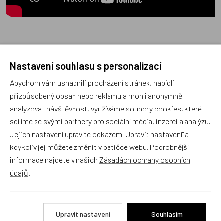
Poradna
Nastavení souhlasu s personalizací
Abychom vám usnadnili procházení stránek, nabídli
přizpůsobený obsah nebo reklamu a mohli anonymně
analyzovat návštěvnost, využíváme soubory cookies, které
sdílíme se svými partnery pro sociální média, inzerci a analýzu.
Náš sortiment dokonale známe a rádi Vám poradíme
Jejich nastavení upravíte odkazem "Upravit nastavení" a
s výběrem (Po–Pá, 10–17 hod).
kdykoliv jej můžete změnit v patičce webu. Podrobnější
Jsme tu vždy rádi pro Vás! Váš rodinný obchod
informace najdete v našich
Zásadách ochrany osobních
Dráček.cz
údajů
.
Položit dotaz
Upravit nastavení
Souhlasím
Recenze v detailu produktu a texty od zákazníků v poradně