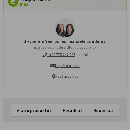
Dnes
S výběrem Vám poradí manželé Loudínovi
majitelé obchodu s dlouholetou praxí
+420 775 247 296
(10-17h)
Napište e-mail
Navštivte nás
↓
↓
↓
Více o produktu
Poradna
Recenze