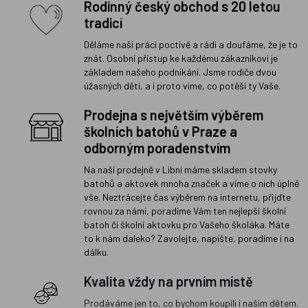
Rodinný český obchod s 20 letou
tradicí
Děláme naši práci poctivě a rádi a doufáme, že je to
znát. Osobní přístup ke každému zákazníkovi je
základem našeho podnikání. Jsme rodiče dvou
úžasných dětí, a i proto víme, co potěší ty Vaše.
Prodejna s největším výběrem
školních batohů v Praze a
odborným poradenstvím
Na naší prodejně v Libni máme skladem stovky
batohů a aktovek mnoha značek a víme o nich úplně
vše. Neztrácejte čas výběrem na internetu, přijďte
rovnou za námi, poradíme Vám ten nejlepší školní
batoh či školní aktovku pro Vašeho školáka. Máte
to k nám daleko? Zavolejte, napište, poradíme i na
dálku.
Kvalita vždy na prvním místě
Prodáváme jen to, co bychom koupili i našim dětem.