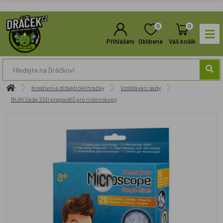
0
0
Přihlášení
Oblíbené
Váš košík
Kreativní a didaktické hračky
Vzdělávací sady
BUKI Sada 20ti preparátů pro mikroskopy