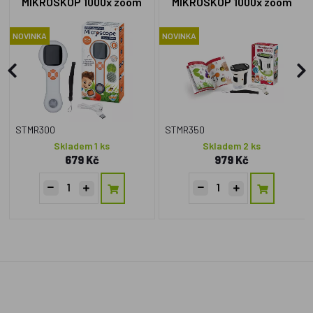
MIKROSKOP 1000x zoom
MIKROSKOP 1000x zoom
MR300
MR350
NOVINKA
NOVINKA
STMR300
STMR350
Skladem 1 ks
Skladem 2 ks
679 Kč
979 Kč