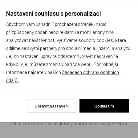
Nastavení souhlasu s personalizací
Náš sortiment dokonale známe a rádi Vám poradíme
Abychom vám usnadnili procházení stránek, nabídli
s výběrem (Po–Pá, 10–17 hod).
přizpůsobený obsah nebo reklamu a mohli anonymně
Jsme tu vždy rádi pro Vás! Váš rodinný obchod
analyzovat návštěvnost, využíváme soubory cookies, které
Dráček.cz
sdílíme se svými partnery pro sociální média, inzerci a analýzu.
Jejich nastavení upravíte odkazem "Upravit nastavení" a
Položit dotaz
kdykoliv jej můžete změnit v patičce webu. Podrobnější
informace najdete v našich
Zásadách ochrany osobních
Recenze v detailu produktu a texty od zákazníků v poradně
údajů
.
odrážejí výhradně názory a stanoviska zákazníků. Provozovatel
e-shopu Dráček.cz texty zákazníků předem neschvaluje ani
neověřuje.
Upravit nastavení
Souhlasím
Zatím zde nejsou žádné dotazy. Buďte první, kdo se zeptá!