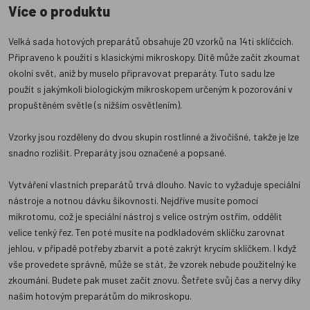
Více o produktu
Velká sada hotových preparátů obsahuje 20 vzorků na 14ti sklíčcích.
Připraveno k použití s klasickými mikroskopy. Dítě může začít zkoumat
okolní svět, aniž by muselo připravovat preparáty. Tuto sadu lze
použít s jakýmkoli biologickým mikroskopem určeným k pozorování v
propuštěném světle (s nižším osvětlením).
Vzorky jsou rozděleny do dvou skupin rostlinné a živočišné, takže je lze
snadno rozlišit. Preparáty jsou označené a popsané.
Vytváření vlastních preparátů trvá dlouho. Navíc to vyžaduje speciální
nástroje a notnou dávku šikovnosti. Nejdříve musíte pomocí
mikrotomu, což je speciální nástroj s velice ostrým ostřím, oddělit
velice tenký řez. Ten poté musíte na podkladovém sklíčku zarovnat
jehlou, v případě potřeby zbarvit a poté zakrýt krycím sklíčkem. I když
vše provedete správně, může se stát, že vzorek nebude použitelný ke
zkoumání. Budete pak muset začít znovu. Šetřete svůj čas a nervy díky
našim hotovým preparátům do mikroskopu.