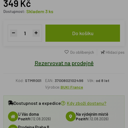
349 Kč
Skladem 3 ks
Dostupnost:
Do košíku
Do oblíbených
Hlídací pes
Rezervovat na prodejně
Kód:
STMR001
EAN:
3700802102496
Věk:
od 8 let
Výrobce:
BUKI France
Dostupnost a expedice
Kdy zboží dostanu?
U Vás doma
Na výdejním místě
Pozítří
(12.08.2026)
Pozítří
(12.08.2026)
Prodejna Praha 8