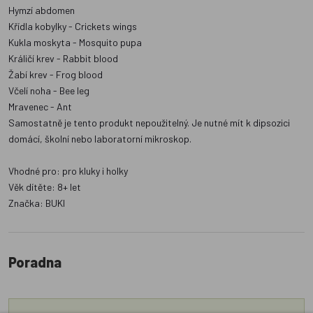
Hymzí abdomen
Křídla kobylky - Crickets wings
Kukla moskyta - Mosquito pupa
Králičí krev - Rabbit blood
Žabí krev - Frog blood
Včelí noha - Bee leg
Mravenec - Ant
Samostatně je tento produkt nepoužitelný. Je nutné mít k dipsozici
domácí, školní nebo laboratorní mikroskop.
Vhodné pro: pro kluky i holky
Věk dítěte: 8+ let
Značka: BUKI
Poradna