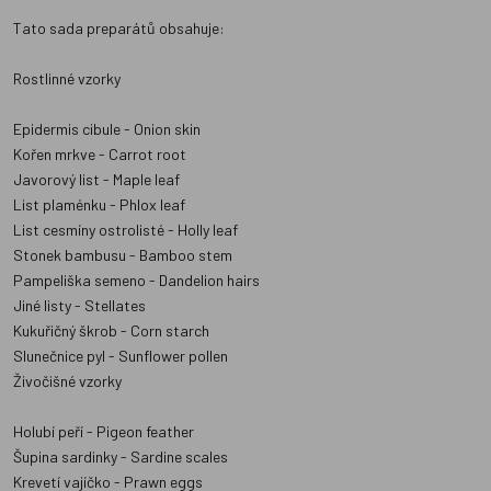
Tato sada preparátů obsahuje:
Rostlinné vzorky
Epidermis cibule - Onion skin
Kořen mrkve - Carrot root
Javorový list - Maple leaf
List plaménku - Phlox leaf
List cesmíny ostrolisté - Holly leaf
Stonek bambusu - Bamboo stem
Pampeliška semeno - Dandelion hairs
Jiné listy - Stellates
Kukuřičný škrob - Corn starch
Slunečnice pyl - Sunflower pollen
Živočišné vzorky
Holubí peří - Pigeon feather
Šupina sardinky - Sardine scales
Krevetí vajíčko - Prawn eggs