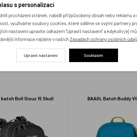
lasu s personalizací
ili procházení stránek, nabídli přizpůsobený obsah nebo reklamu 
ost, využíváme soubory cookies, které sdílíme se svými partnery pro
ejich nastavení upravíte odkazem "Upravit nastavení" a kdykoliv jej m
cení,
buďte první, kdo produkt ohodnotí!
obnější informace najdete v našich
Zásadách ochrany osobních údaj
Upravit nastavení
Souhlasím
batoh Boll Sioux 15 Skull
BAAGL Batoh Buddy Vl