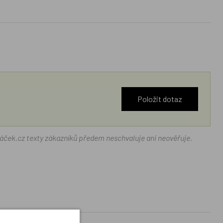
Položit dotaz
ráček.cz texty zákazníků předem neschvaluje ani neověřuje.