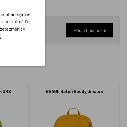
a mohli anonymně
 sociální média,
ůžete změnit v
Přidat hodnocení
ů
.
k GRS
BAAGL Batoh Buddy Unicorn