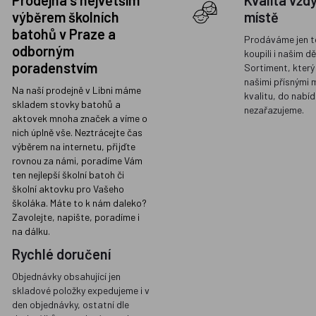
Prodejna s největším
Kvalita vžd
výběrem školních
místě
batohů v Praze a
Prodáváme jen t
odborným
koupili i našim d
poradenstvím
Sortiment, který
našimi přísnými 
Na naší prodejně v Libni máme
kvalitu, do nabíd
skladem stovky batohů a
nezařazujeme.
aktovek mnoha značek a víme o
nich úplně vše. Neztrácejte čas
výběrem na internetu, přijďte
rovnou za námi, poradíme Vám
ten nejlepší školní batoh či
školní aktovku pro Vašeho
školáka. Máte to k nám daleko?
Zavolejte, napište, poradíme i
na dálku.
Rychlé doručení
Objednávky obsahující jen
skladové položky expedujeme i v
den objednávky, ostatní dle