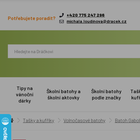
+420 775 247 296
Potřebujete poradit?
michala.loudinova@dracek.cz
Tipy na
Školní batohy a
Školní batohy
Taš
vánoční
školní aktovky
podle značky
kuf
dárky
Tašky a kufříky
Volnočasové batohy
Batoh Gabol