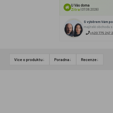
U Vás doma
Zítra
(07.08.2026)
S výběrem Vám por
majitelé obchodu s
+420 775 247 
↓
↓
↓
Více o produktu
Poradna
Recenze