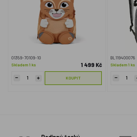
01359-70109-10
BL119400076
1 499 Kč
Skladem 1 ks
Skladem 1 ks
KOUPIT