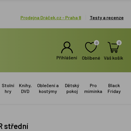
Prodejna Dráček.cz - Praha 8
Testy a recenze
0
0
Přihlášení
Oblíbené
Váš košík
Stolní
Knihy,
Oblečení a
Dětský
Pro
Black
hry
DVD
kostýmy
pokoj
miminka
Friday
R střední