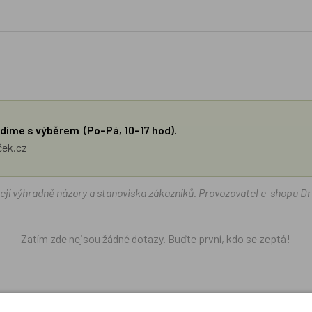
díme s výběrem (Po–Pá, 10–17 hod).
ček.cz
žejí výhradně názory a stanoviska zákazníků. Provozovatel e-shopu D
Zatím zde nejsou žádné dotazy. Buďte první, kdo se zeptá!