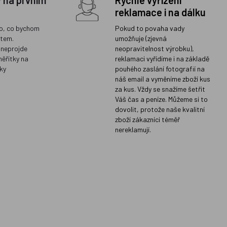
y na prvním
Rychlé vyřízení
reklamace i na dálku
o, co bychom
Pokud to povaha vady
ětem.
umožňuje (zjevná
 neprojde
neopravitelnost výrobku),
měřítky na
reklamaci vyřídíme i na základě
ky
pouhého zaslání fotografií na
náš email a vyměníme zboží kus
za kus. Vždy se snažíme šetřit
Váš čas a peníze. Můžeme si to
dovolit, protože naše kvalitní
zboží zákazníci téměř
nereklamují.