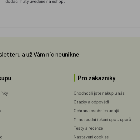
dodací lhůty uvedené na eshopu
sletteru a už Vám nic neunikne
kupu
Pro zákazníky
ínky
Ohodnotili jste nákup u nás
Otázky a odpovědi
y
Ochrana osobních údajů
Mimosoudní řešení spot. sporů
Testy a recenze
ad
Nastavení cookies