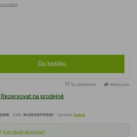
o produkt
Do košíku
Do oblíbených
Hlídací pes
Rezervovat na prodejně
2005
EAN:
8425126179300
Výrobce:
Gabol
Kdy zboží dostanu?