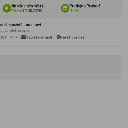
Na výdejním místě
Prodejna Praha 8
Zítra
(07.08.2026)
Dnes
adí manželé Loudínovi
 dlouholetou praxí
296
Napište e-mail
Navštivte nás
(10-17h)