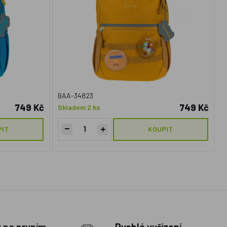
BAA-34823
749 Kč
749 Kč
Skladem 2 ks
PIT
KOUPIT