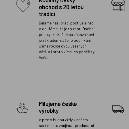
Rodinný český
obchod s 20 letou
tradicí
Děláme naši práci poctivě a rádi
a doufáme, že je to znát. Osobní
přístup ke každému zákazníkovi
je základem našeho podnikání.
Jsme rodiče dvou úžasných
dětí, a i proto víme, co potěší ty
Vaše.
Milujeme české
výrobky
a proto budou vždy v našem
sortimentu zaujímat přednostní