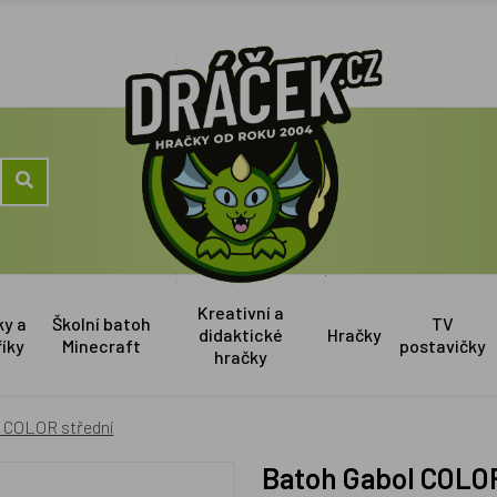
Kreativní a
ky a
Školní batoh
TV
didaktické
Hračky
říky
Minecraft
postavičky
hračky
 COLOR střední
Batoh Gabol COLO