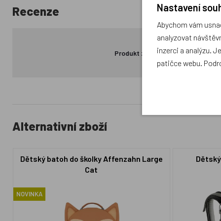
Nastavení souh
Recenze
Abychom vám usnadn
analyzovat návštěvn
inzerci a analýzu. J
Produkt zatím nemá žádné hodno
patičce webu. Podr
Alternativní zboží
Dětský batoh do školky Affenzahn Large
Dětský 
Cat
NOVINKA