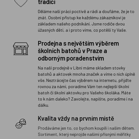
tradicí
Děláme naši práci poctivě a rádi a doufáme, že je to
znát. Osobní přístup ke každému zákazníkovi je
základem našeho podnikání. Jsme rodiče dvou
úžasných dětí, a i proto víme, co potěší ty Vaše.
Prodejna s největším výběrem
školních batohů v Praze a
odborným poradenstvím
Na naší prodejně v Libni máme skladem stovky
batohů a aktovek mnoha značek a víme o nich úplně
vše. Neztrácejte čas výběrem na internetu, přijďte
rovnou za námi, poradíme Vám ten nejlepší školní
batoh či školní aktovku pro Vašeho školáka. Máte
to k nám daleko? Zavolejte, napište, poradíme i na
dálku.
Kvalita vždy na prvním místě
Prodáváme jen to, co bychom koupili i našim dětem.
Sortiment, který neprojde našimi přísnými měřítky