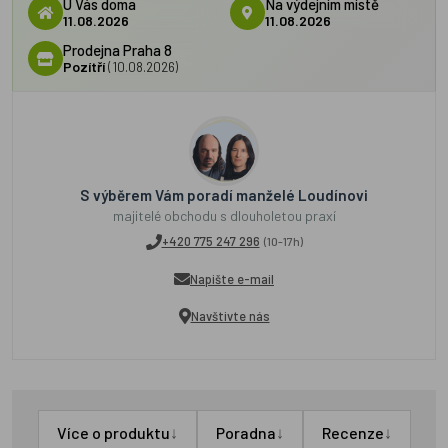
U Vás doma
Na výdejním místě
11.08.2026
11.08.2026
Prodejna Praha 8
Pozítří
(10.08.2026)
S výběrem Vám poradí manželé Loudínovi
majitelé obchodu s dlouholetou praxí
+420 775 247 296
(10-17h)
Napište e-mail
Navštivte nás
↓
↓
↓
Více o produktu
Poradna
Recenze