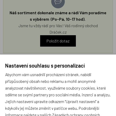
Náš sortiment dokonale známe a rádi Vám poradíme
s výběrem (Po–Pá, 10–17 hod).
Jsme tu vždy rádi pro Vás! Váš rodinný obchod
Dráček.cz
Položit dotaz
Recenze v detailu produktu a texty od zákazníků v poradně
Nastavení souhlasu s personalizací
odrážejí výhradně názory a stanoviska zákazníků. Provozovatel
e-shopu Dráček.cz texty zákazníků předem neschvaluje ani
Abychom vám usnadnili procházení stránek, nabídli
neověřuje.
přizpůsobený obsah nebo reklamu a mohli anonymně
analyzovat návštěvnost, využíváme soubory cookies, které
sdílíme se svými partnery pro sociální média, inzerci a analýzu.
Zatím zde nejsou žádné dotazy. Buďte první, kdo se zeptá!
Jejich nastavení upravíte odkazem "Upravit nastavení" a
kdykoliv jej můžete změnit v patičce webu. Podrobnější
informace najdete v našich
Zásadách ochrany osobních