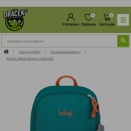
0
0
Přihlášení
Oblíbené
Váš košík
Tašky a kufříky
Volnočasové batohy
BAAGL Batoh Buddy Liška GRS