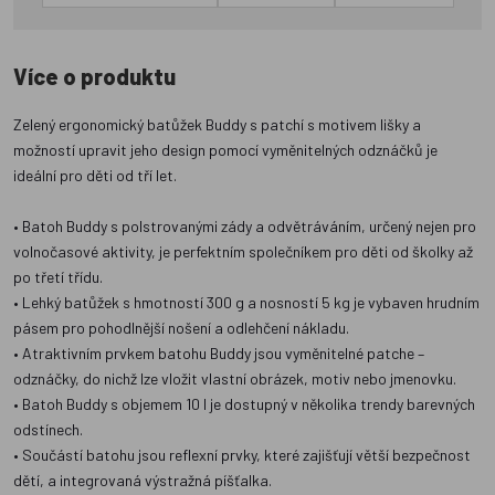
Více o produktu
Zelený ergonomický batůžek Buddy s patchí s motivem lišky a
možností upravit jeho design pomocí vyměnitelných odznáčků je
ideální pro děti od tří let.
• Batoh Buddy s polstrovanými zády a odvětráváním, určený nejen pro
volnočasové aktivity, je perfektním společníkem pro děti od školky až
po třetí třídu.
• Lehký batůžek s hmotností 300 g a nosností 5 kg je vybaven hrudním
pásem pro pohodlnější nošení a odlehčení nákladu.
• Atraktivním prvkem batohu Buddy jsou vyměnitelné patche –
odznáčky, do nichž lze vložit vlastní obrázek, motiv nebo jmenovku.
• Batoh Buddy s objemem 10 l je dostupný v několika trendy barevných
odstínech.
• Součástí batohu jsou reflexní prvky, které zajišťují větší bezpečnost
dětí, a integrovaná výstražná píšťalka.