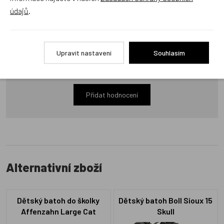
údajů
.
Recenze
Upravit nastavení
Souhlasím
Produkt zatím nemá žádné hodnocení,
buďte první, kdo
produkt ohodnotí!
Přidat hodnocení
Alternativní zboží
Dětský batoh do školky
Dětský batoh Boll Sioux 15
Affenzahn Large Cat
Skull