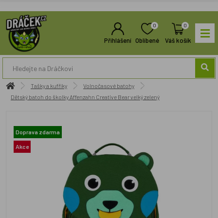
0
0
Přihlášení
Oblíbené
Váš košík
Tašky a kufříky
Volnočasové batohy
Dětský batoh do školky Affenzahn Creative Bear velký zelený
Doprava zdarma
Akce