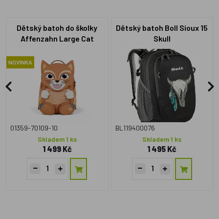
Dětský batoh do školky
Dětský batoh Boll Sioux 15
Affenzahn Large Cat
Skull
NOVINKA
01359-70109-10
BL119400076
Skladem 1 ks
Skladem 1 ks
1 499 Kč
1 495 Kč