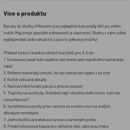
Více o produktu
Batohy do školky Affenzahn jsou nejlepšími kamarády dětí po celém
světě. Mají svoje speciální schopnosti a vlastnosti. Budou s vámi sdílet
nejbláznivější dobrodružství a jsou to pěkné potvůrky!
Přehled funkcí z kolekce větších batůžků pro 3-5 let:
1. Vytahovací jazyk kde najdete tam jméno jeho největšího kamaráda,
tebe!
2. Reflexní materiály umožní, že vás kamarádi najdou i za tmy!
3. Ručně vyšívané detaily
4. Nastavitelný hrudní pás pro přesné usazení
5. Tlapičky na suchý zip. Dokážeš najít všechna další místa, kam lze
ruce připnout?
6. Vyměkčené popruhy přes ramena se snadno nosí na malých
dětských ramínkách
7. Jednoduchá zacvakávací spona s barevnými prvky
8. Přední síťovinová kapsa pro užitečné věci, jako jsou třeba