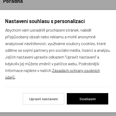
Poradna
Nastavení souhlasu s personalizací
Abychom vám usnadnili procházení stránek, nabídli
přizpůsobený obsah nebo reklamu a mohli anonymně
Náš sortiment dokonale známe a rádi Vám poradíme
analyzovat návštěvnost, využíváme soubory cookies, které
s výběrem (Po–Pá, 10–17 hod).
sdílíme se svými partnery pro sociální média, inzerci a analýzu.
Jsme tu vždy rádi pro Vás! Váš rodinný obchod
Jejich nastavení upravíte odkazem "Upravit nastavení" a
Dráček.cz
kdykoliv jej můžete změnit v patičce webu. Podrobnější
Položit dotaz
informace najdete v našich
Zásadách ochrany osobních
údajů
.
Recenze v detailu produktu a texty od zákazníků v poradně
odrážejí výhradně názory a stanoviska zákazníků. Provozovatel
Upravit nastavení
Souhlasím
e-shopu Dráček.cz texty zákazníků předem neschvaluje ani
neověřuje.