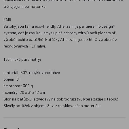
trénuje jemnou motoriku.
FAIR
Batohy jsou fair a eco-friendly, Affenzahn je partnerem bluesign®
system, což je zárukou smysluplné ochrany zdrojů naší planety při
výrobě těchto batůžků. Batůžky Affenzahn jsou z 50 % vyrobené z
recyklovaných PET lahví.
Technické parametry:
materiál: 50% recyklované lahve
objem: 8 l
hmotnost: 390 g
rozměry: 20 x 31 x 12 cm
Slon na batůžku je zvědavý na dobrodružství, které zažije s tebou!
Skvělý batůžek v objemu 8 l a z recyklovaného materiálu.