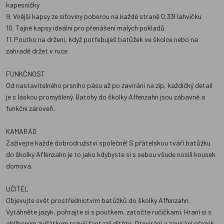
kapesníčky
9. Vnější kapsy ze síťoviny poberou na každé straně 0,33l lahvičku
10. Tajné kapsy ideální pro přenášení malých pokladů
11. Poutko na držení, když potřebuješ batůžek ve školce nebo na
zahradě držet v ruce
FUNKČNOST
Od nastavitelného prsního pásu až po zavírání na zip, každičký detail
je s láskou promyšlený. Batohy do školky Affenzahn jsou zábavné a
funkční zároveň.
KAMARÁD
Zažívejte každé dobrodružství společně! S přátelskou tváří batůžku
do školky Affenzahn je to jako kdybyste si s sebou všude nosili kousek
domova.
UČITEL
Objevujte svět prostřednictvím batůžků do školky Affenzahn.
Vytáhněte jazyk, pohrajte si s poutkem, zatočte ručičkami. Hraní si s
oblíbeným zvířátkem rozvíjí fantazii dítěte. Otevírání a zavírání přezek