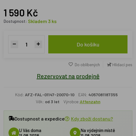
1 590 Kč
Skladem 3 ks
Dostupnost:
Do košíku
Do oblíbených
Hlídací pes
Rezervovat na prodejně
Kód:
AFZ-FAL-01147-20070-10
EAN:
4057081187355
Věk:
od 3 let
Výrobce:
Affenzahn
Dostupnost a expedice
Kdy zboží dostanu?
U Vás doma
Na výdejním místě
11.08.2026
11.08.2026