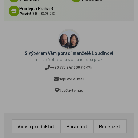
Prodejna Praha 8
Pozítří
(10.08.2026)
S výběrem Vám poradí manželé Loudínovi
majitelé obchodu s dlouholetou praxí
+420 775 247 296
(10-17h)
Napište e-mail
Navštivte nás
↓
↓
↓
Více o produktu
Poradna
Recenze