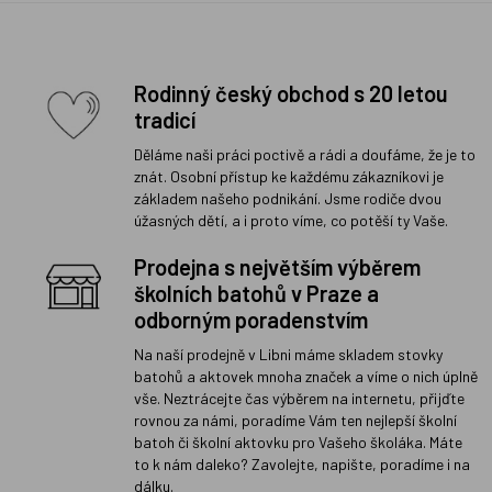
Rodinný český obchod s 20 letou
tradicí
Děláme naši práci poctivě a rádi a doufáme, že je to
znát. Osobní přístup ke každému zákazníkovi je
základem našeho podnikání. Jsme rodiče dvou
úžasných dětí, a i proto víme, co potěší ty Vaše.
Prodejna s největším výběrem
školních batohů v Praze a
odborným poradenstvím
Na naší prodejně v Libni máme skladem stovky
batohů a aktovek mnoha značek a víme o nich úplně
vše. Neztrácejte čas výběrem na internetu, přijďte
rovnou za námi, poradíme Vám ten nejlepší školní
batoh či školní aktovku pro Vašeho školáka. Máte
to k nám daleko? Zavolejte, napište, poradíme i na
dálku.