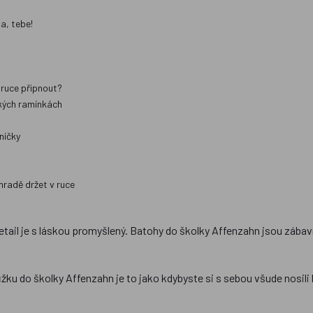
a, tebe!
e ruce připnout?
kých ramínkách
níčky
hradě držet v ruce
detail je s láskou promyšlený. Batohy do školky Affenzahn jsou zába
ůžku do školky Affenzahn je to jako kdybyste si s sebou všude nosi