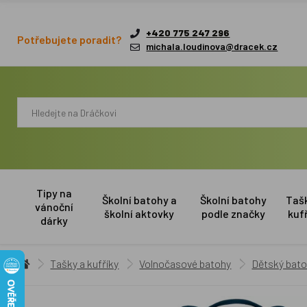
+420 775 247 296
Potřebujete poradit?
michala.loudinova@dracek.cz
Tipy na
Školní batohy a
Školní batohy
Taš
vánoční
školní aktovky
podle značky
kuf
dárky
Tašky a kufříky
Volnočasové batohy
Dětský bato