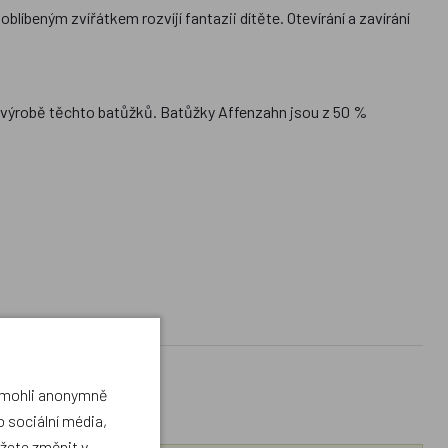
líbeným zvířátkem rozvíjí fantazii dítěte. Otevírání a zavírání
ři výrobě těchto batůžků. Batůžky Affenzahn jsou z 50 %
a mohli anonymně
 sociální média,
ůžete změnit v