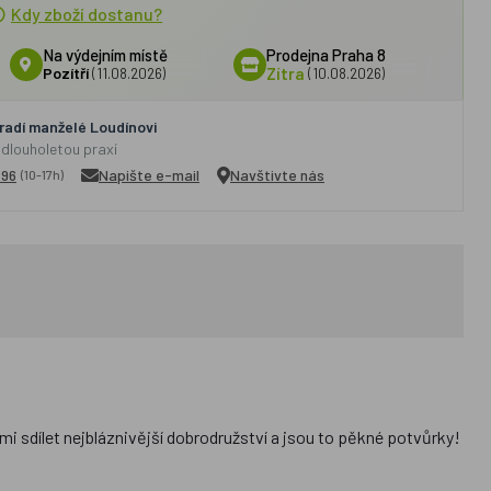
Kdy zboží dostanu?
Na výdejním místě
Prodejna Praha 8
Pozítří
(11.08.2026)
Zítra
(10.08.2026)
adí manželé Loudínovi
 dlouholetou praxí
296
Napište e-mail
Navštivte nás
(10-17h)
i sdílet nejbláznivější dobrodružství a jsou to pěkné potvůrky!