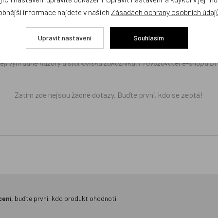
obnější informace najdete v našich
Zásadách ochrany osobních údaj
díme s výběrem (Po–Pá, 10–17 hod).
ček.cz
Upravit nastavení
Souhlasím
žejí výhradně názory a stanoviska zákazníků. Provozovatel e-shopu D
Zatím zde nejsou žádné dotazy. Buďte první, kdo se zeptá!
cení,
buďte první, kdo produkt ohodnotí!