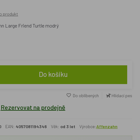
o produkt
hn Large Friend Turtle modrý
Do košíku
Do oblíbených
Hlídací pes
Rezervovat na prodejně
0
EAN:
4057081194346
Věk:
od 3 let
Výrobce:
Affenzahn