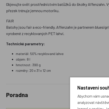
Objevujte svět prostřednictvím batůžků do školky Affenzahn. Vytá
přezek trénuje jemnou motoriku.
FAIR
Batohy jsou fair a eco-friendly, Affenzahn je partnerem bluesi
vyrobené z recyklovaných PET lahví.
Technické parametry:
materiál: 50% recyklované lahve
objem: 8 l
hmotnost: 390 g
rozměry: 20 x 31 x 12 cm
Nastavení souh
Poradna
Abychom vám usnadn
analyzovat návštěvn
inzerci a analýzu. J