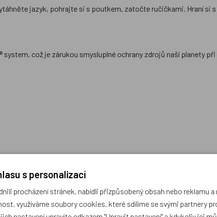
hněte jazyk, pohrajte si s poutkem, zatočte ručičkami. Hraní si s ob
gn® system, což je zárukou smysluplné ochrany zdrojů naší planety p
lasu s personalizací
ili procházení stránek, nabídli přizpůsobený obsah nebo reklamu 
ost, využíváme soubory cookies, které sdílíme se svými partnery pro
ejich nastavení upravíte odkazem "Upravit nastavení" a kdykoliv jej m