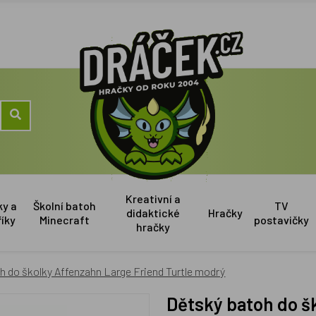
Kreativní a
ky a
Školní batoh
TV
didaktické
Hračky
říky
Minecraft
postavičky
hračky
h do školky Affenzahn Large Friend Turtle modrý
Dětský batoh do školky Affenzahn Large Friend Turtle