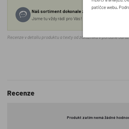
patičce webu. Podr
Náš sortiment dokonale známe a rádi Vám pora
Jsme tu vždy rádi pro Vás! Váš rodinný obchod Drá
Recenze v detailu produktu a texty od zákazníků v poradně odrá
Recenze
Produkt zatím nemá žádné hodno