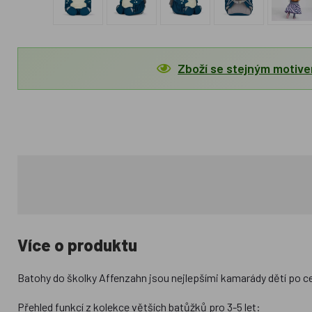
Zboží se stejným motiv
Více o produktu
Batohy do školky Affenzahn jsou nejlepšími kamarády dětí po cel
Přehled funkcí z kolekce větších batůžků pro 3-5 let: