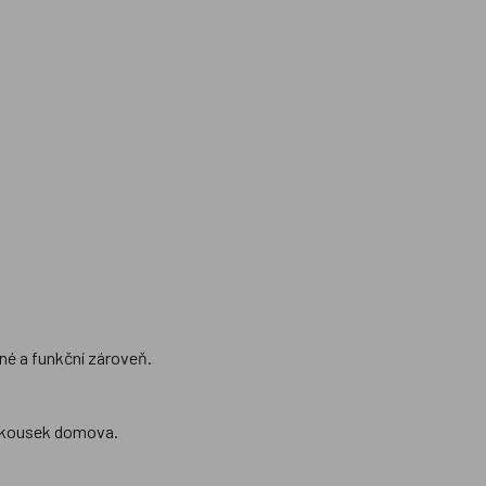
vné a funkční zároveň.
li kousek domova.