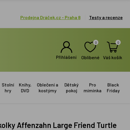
Prodejna Dráček.cz - Praha 8
Testy a recenze
0
0
Přihlášení
Oblíbené
Váš košík
Stolní
Knihy,
Oblečení a
Dětský
Pro
Black
hry
DVD
kostýmy
pokoj
miminka
Friday