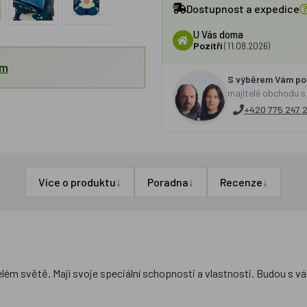
Dostupnost a expedice
U Vás doma
Pozítří
(11.08.2026)
em
S výběrem Vám por
majitelé obchodu s
+420 775 247 
↓
↓
↓
Více o produktu
Poradna
Recenze
ém světě. Mají svoje speciální schopnosti a vlastnosti. Budou s vám