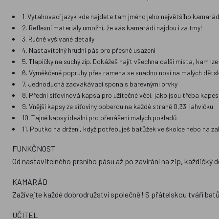
1. Vytahovací jazyk kde najdete tam jméno jeho největšího kamarád
2. Reflexní materiály umožní, že vás kamarádi najdou i za tmy!
3. Ručně vyšívané detaily
4. Nastavitelný hrudní pás pro přesné usazení
5. Tlapičky na suchý zip. Dokážeš najít všechna další místa, kam lz
6. Vyměkčené popruhy přes ramena se snadno nosí na malých děts
7. Jednoduchá zacvakávací spona s barevnými prvky
8. Přední síťovinová kapsa pro užitečné věci, jako jsou třeba kapes
9. Vnější kapsy ze síťoviny poberou na každé straně 0,33l lahvičku
10. Tajné kapsy ideální pro přenášení malých pokladů
11. Poutko na držení, když potřebuješ batůžek ve školce nebo na za
FUNKČNOST
Od nastavitelného prsního pásu až po zavírání na zip, každičký 
KAMARÁD
Zažívejte každé dobrodružství společně! S přátelskou tváří bat
UČITEL