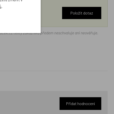
ů
.
Položit dotaz
ráček.cz texty zákazníků předem neschvaluje ani neověřuje.
Přidat hodnocení