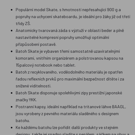
Populární model Skate, s hmotností nepřesahující 900 g a
popruhy na uchycení skateboardu, je ideální pro žáky již od třetí
třídy ZŠ.
Anatomicky tvarovaná záda s výztuží v oblasti beder a plně
nastavitelné kompresní popruhy umožňují optimální
přizpůsobení postavě.
Batoh Skate je vybaven třemi samostatně uzavíratelnými
komorami, vnitřním organizérem a polstrovanou kapsou na
15palcový notebook nebo tablet.
Batoh z recyklovaného, voděodolného materiálu je opatřen
řadou reflexních prvků pro maximální bezpečnost dítěte i za
snížené viditelnosti.
Batoh Skate disponuje spolehlivými zipy prestižní japonské
značky YKK.
Postranní kapsy, ideální například na tritanové láhve BAAGL,
jsou vyrobeny z pevného materiálu sladěného s designem
batohu.
Ke každému batohu lze pořídit další produkty ve stejném
designu, takže jej snadno sladíte s penálem, sáčkem na obuv a