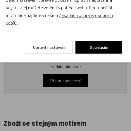
Zatím zde nejsou žádné dotazy. Buďte první, kdo se zeptá!
kdykoliv jej můžete změnit v patičce webu. Podrobnější
informace najdete v našich
Zásadách ochrany osobních
údajů
.
Recenze
Upravit nastavení
Souhlasím
Produkt zatím nemá žádné hodnocení,
buďte první, kdo
produkt ohodnotí!
Přidat hodnocení
Zboží se stejným motivem