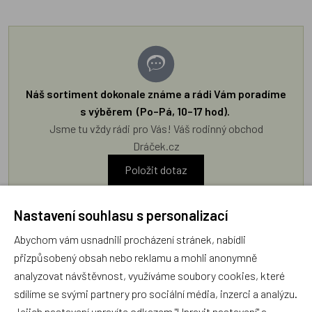
Náš sortiment dokonale známe a rádi Vám poradíme
s výběrem (Po–Pá, 10–17 hod).
Jsme tu vždy rádi pro Vás! Váš rodinný obchod
Dráček.cz
Položit dotaz
Nastavení souhlasu s personalizací
Recenze v detailu produktu a texty od zákazníků v poradně
odrážejí výhradně názory a stanoviska zákazníků. Provozovatel
Abychom vám usnadnili procházení stránek, nabídli
e-shopu Dráček.cz texty zákazníků předem neschvaluje ani
přizpůsobený obsah nebo reklamu a mohli anonymně
neověřuje.
analyzovat návštěvnost, využíváme soubory cookies, které
sdílíme se svými partnery pro sociální média, inzerci a analýzu.
Jejich nastavení upravíte odkazem "Upravit nastavení" a