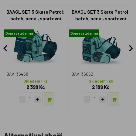
BAAGL SET 5 Skate Petrol:
BAAGL SET 3 Skate Petrol:
batoh, penál, sportovní
batoh, penál, sportovní
taška, ledvinka, obal na
taška GRS
notebook GRS
Doprava zdarma
Doprava zdarma
BAA-36468
BAA-36062
Skladem 1 ks
Skladem 1 ks
2 399 Kč
2 199 Kč
Alternativní zboží