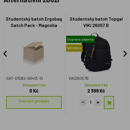
Studentský batoh Ergobag
Studentský batoh Topgal
Satch Pack - Magnolia
VIKI 26057 B
Dream
Doprava zdarma
NOVINKA
SAT-01582-90413-10
VIKI26057B
Skladem 1 ks
Skladem 1 ks
0 Kč
2 399 Kč
Zobrazit produkt