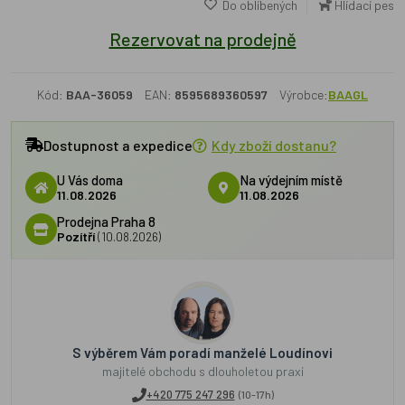
Do oblíbených
Hlídací pes
Rezervovat na prodejně
Kód:
BAA-36059
EAN:
8595689360597
Výrobce:
BAAGL
Dostupnost a expedice
Kdy zboží dostanu?
U Vás doma
Na výdejním místě
11.08.2026
11.08.2026
Prodejna Praha 8
Pozítří
(10.08.2026)
S výběrem Vám poradí manželé Loudínovi
majitelé obchodu s dlouholetou praxí
+420 775 247 296
(10-17h)