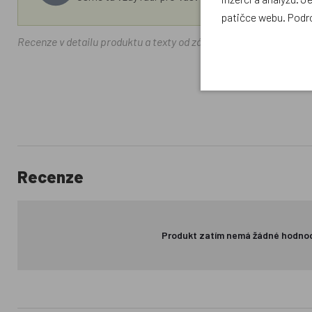
patičce webu. Podr
Recenze v detailu produktu a texty od zákazníků v poradně odrá
Recenze
Produkt zatím nemá žádné hodno