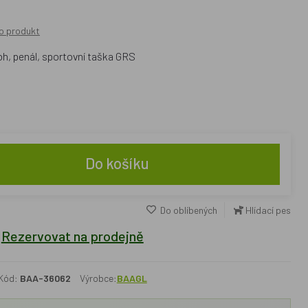
o produkt
h, penál, sportovní taška GRS
Do košíku
Do oblíbených
Hlídací pes
Rezervovat na prodejně
Kód:
BAA-36062
Výrobce:
BAAGL