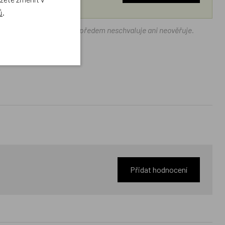
ů
.
ráček.cz texty zákazníků předem neschvaluje ani neověřuje.
Přidat hodnocení