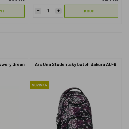
PIT
KOUPIT
lowery Green
Ars Una Studentský batoh Sakura AU-6
NOVINKA