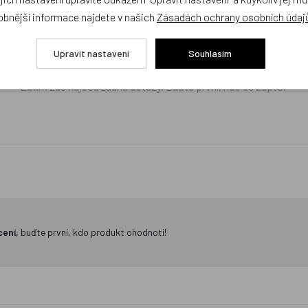
obnější informace najdete v našich
Zásadách ochrany osobních údaj
žejí výhradně názory a stanoviska zákazníků. Provozovatel e-shopu D
Upravit nastavení
Souhlasím
Zatím zde nejsou žádné dotazy. Buďte první, kdo se zeptá!
cení,
buďte první, kdo produkt ohodnotí!