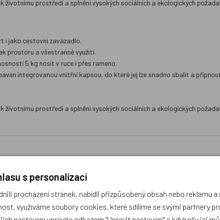
k životnímu prostředí a splnění vysokých sociálních a ekologických požada
t i jako cestovní zavazadlo.
k prostoru a všestranné využití.
sností 5 kg nosit v ruce i přes rameno.
ven integrovanou vnitřní kapsou, do které jej lze snadno sbalit a připnou
k životnímu prostředí a splnění vysokých sociálních a ekologických požada
lasu s personalizací
ili procházení stránek, nabídli přizpůsobený obsah nebo reklamu 
díme s výběrem (Po–Pá, 10–17 hod).
ost, využíváme soubory cookies, které sdílíme se svými partnery pro
ček.cz
ejich nastavení upravíte odkazem "Upravit nastavení" a kdykoliv jej m