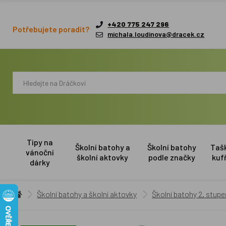
+420 775 247 296
Potřebujete poradit?
michala.loudinova@dracek.cz
Tipy na
Školní batohy a
Školní batohy
Taš
vánoční
školní aktovky
podle značky
kuf
dárky
Školní batohy a školní aktovky
Školní batohy 2. stup