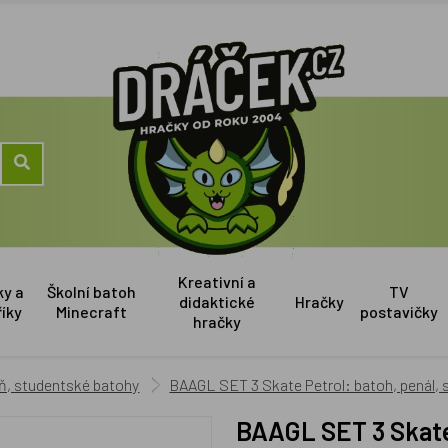
Kreativní a
ky a
Školní batoh
TV
didaktické
Hračky
říky
Minecraft
postavičky
hračky
eň, studentské batohy
BAAGL SET 3 Skate Petrol: batoh, penál, 
BAAGL SET 3 Skate Petrol: batoh, penál, sportovní