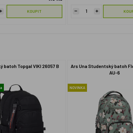
KOUPIT
KOU
ý batoh Topgal VIKI 26057 B
Ars Una Studentský batoh F
AU-6
ma
NOVINKA