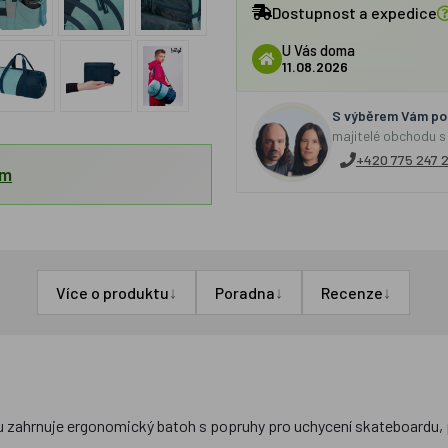
Dostupnost a expedice
U Vás doma
11.08.2026
S výběrem Vám por
majitelé obchodu s
+420 775 247 
em
↓
↓
↓
Více o produktu
Poradna
Recenze
u zahrnuje ergonomický batoh s popruhy pro uchycení skateboardu, p