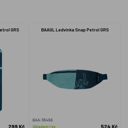
etrol GRS
BAAGL Ledvinka Snap Petrol GRS
BAA-36466
299 Kč
524 Kč
Skladem 1 ks