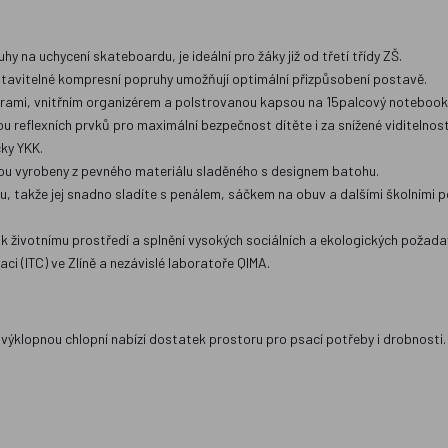
 na uchycení skateboardu, je ideální pro žáky již od třetí třídy ZŠ.
stavitelné kompresní popruhy umožňují optimální přizpůsobení postavě.
rami, vnitřním organizérem a polstrovanou kapsou na 15palcový notebook
 reflexních prvků pro maximální bezpečnost dítěte i za snížené viditelnost
čky YKK.
jsou vyrobeny z pevného materiálu sladěného s designem batohu.
nu, takže jej snadno sladíte s penálem, sáčkem na obuv a dalšími školními
k životnímu prostředí a splnění vysokých sociálních a ekologických požada
ci (ITC) ve Zlíně a nezávislé laboratoře QIMA.
výklopnou chlopní nabízí dostatek prostoru pro psací potřeby i drobnosti.