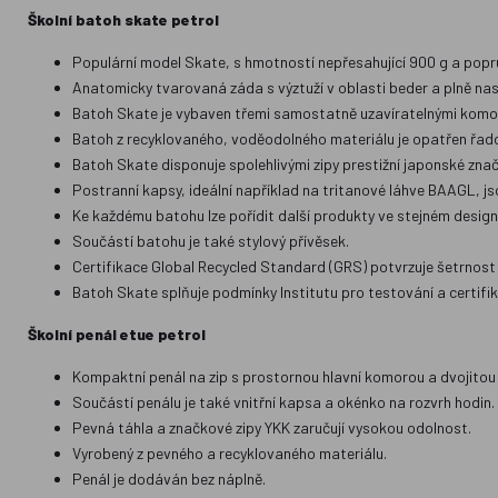
Školní batoh skate petrol
Populární model Skate, s hmotností nepřesahující 900 g a popruhy
Anatomicky tvarovaná záda s výztuží v oblasti beder a plně na
Batoh Skate je vybaven třemi samostatně uzavíratelnými komo
Batoh z recyklovaného, voděodolného materiálu je opatřen řadou
Batoh Skate disponuje spolehlivými zipy prestižní japonské zna
Postranní kapsy, ideální například na tritanové láhve BAAGL, 
Ke každému batohu lze pořídit další produkty ve stejném desig
Součástí batohu je také stylový přívěsek.
Certifikace Global Recycled Standard (GRS) potvrzuje šetrnost 
Batoh Skate splňuje podmínky Institutu pro testování a certifika
Školní penál etue petrol
Kompaktní penál na zip s prostornou hlavní komorou a dvojitou 
Součástí penálu je také vnitřní kapsa a okénko na rozvrh hodin.
Pevná táhla a značkové zipy YKK zaručují vysokou odolnost.
Vyrobený z pevného a recyklovaného materiálu.
Penál je dodáván bez náplně.