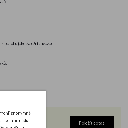
vků.
t k batohu jako záložní zavazadlo.
vků.
a mohli anonymně
 sociální média,
Položit dotaz
ůžete změnit v