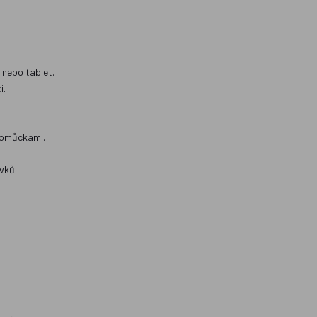
 nebo tablet.
i.
 pomůckami.
vků.