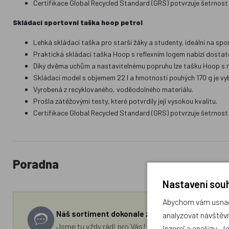
Certifikace Global Recycled Standard (GRS) potvrzuje šetrnost 
Skládací sportovní taška hoop petrol
Lehká skládací taška pro starší žáky a studenty, ideální na spor
Praktická skládací taška Hoop s reflexním logem nabízí dostate
Díky dvěma uchům a nastavitelnému popruhu lze tašku Hoop s no
Skládací model s objemem 22 l a hmotností pouhých 170 g je vyba
Vyrobená z recyklovaného, voděodolného materiálu.
Prošla zátěžovými testy, které potvrdily její vysokou kvalitu.
Certifikace Global Recycled Standard (GRS) potvrzuje šetrnost 
Poradna
Nastavení souh
Abychom vám usnadn
Náš sortiment dokonale známe a rádi Vám pora
analyzovat návštěvn
Jsme tu vždy rádi pro Vás! Váš rodinný obchod Drá
inzerci a analýzu. J