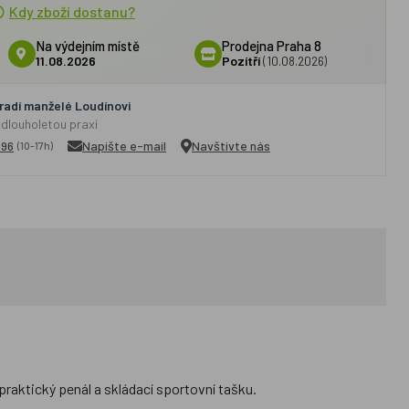
Kdy zboží dostanu?
Na výdejním místě
Prodejna Praha 8
11.08.2026
Pozítří
(10.08.2026)
adí manželé Loudínovi
 dlouholetou praxí
296
Napište e-mail
Navštivte nás
(10-17h)
raktický penál a skládací sportovní tašku.