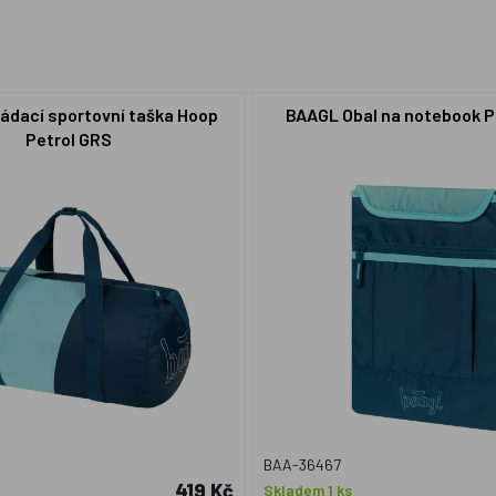
ádací sportovní taška Hoop
BAAGL Obal na notebook P
Petrol GRS
BAA-36467
419 Kč
Skladem 1 ks