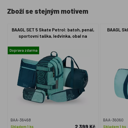
Zboží se stejným motivem
BAAGL SET 5 Skate Petrol: batoh, penál,
BAAGL Skl
sportovní taška, ledvinka, obal na
notebook GRS
Doprava zdarma
BAA-36468
BAA-36060
2 399 Kč
Skladem 1 ks
Skladem 1 ks