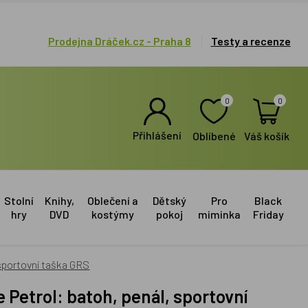
Prodejna Dráček.cz - Praha 8
Testy a recenze
0
0
Přihlášení
Oblíbené
Váš košík
Stolní
Knihy,
Oblečení a
Dětský
Pro
Black
hry
DVD
kostýmy
pokoj
miminka
Friday
sportovní taška GRS