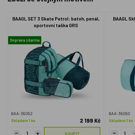
BAAGL SET 3 Skate Petrol: batoh, penál,
BAAGL Skl
sportovní taška GRS
Doprava zdarma
BAA-36062
BAA-36060
2 199 Kč
Skladem 1 ks
Skladem 1 ks
KOUPIT