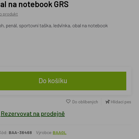
bal na notebook GRS
o produkt
, penál, sportovní taška, ledvinka, obal na notebook
Do košíku
Do oblíbených
Hlídací pes
Rezervovat na prodejně
Kód:
BAA-36468
Výrobce:
BAAGL