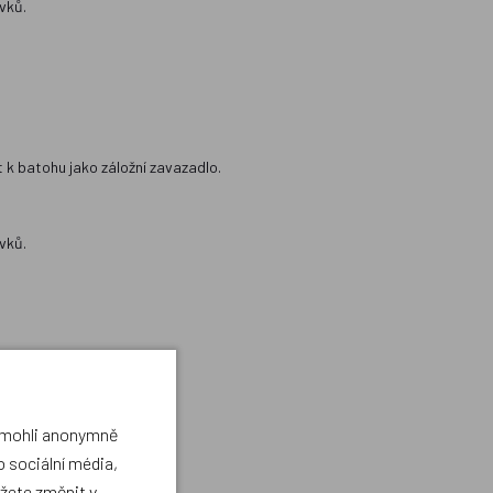
vků.
t k batohu jako záložní zavazadlo.
vků.
a mohli anonymně
 sociální média,
vků.
ůžete změnit v