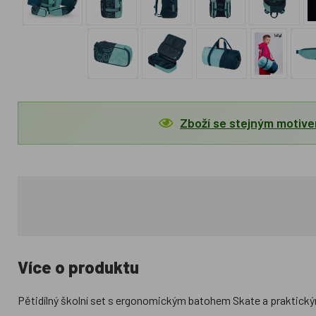
Zboží se stejným motiv
Více o produktu
Pětidílný školní set s ergonomickým batohem Skate a praktickými