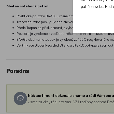
patičce webu. Podr
Obal na notebook petrol
Praktické pouzdro BAAGL určené pro notebooky do maximální veli
Trendy pouzdro poskytuje spolehlivou ochranu notebooku v batohu
Přední kapsa na příslušenství je vybavena kvalitním zipem značk
Pouzdro je vyrobeno z voděodolného materiálu s měkkou ochranno
BAAGL obal na notebook je vyrobený ze 100% recyklovaného ma
Certifikace Global Recycled Standard (GRS) potvrzuje šetrnost 
Poradna
Náš sortiment dokonale známe a rádi Vám pora
Jsme tu vždy rádi pro Vás! Váš rodinný obchod Drá