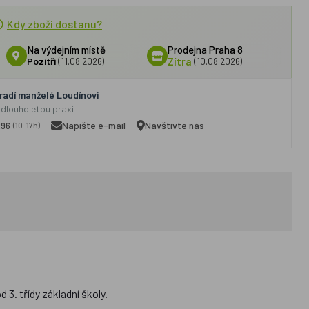
Kdy zboží dostanu?
Na výdejním místě
Prodejna Praha 8
Pozítří
(11.08.2026)
Zítra
(10.08.2026)
adí manželé Loudínovi
 dlouholetou praxí
296
Napište e-mail
Navštivte nás
(10-17h)
3. třídy základní školy.