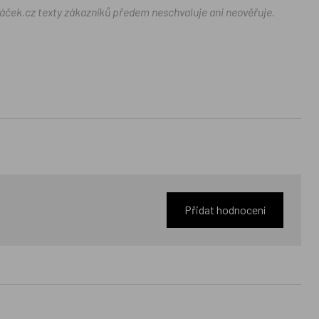
ráček.cz texty zákazníků předem neschvaluje ani neověřuje.
Přidat hodnocení