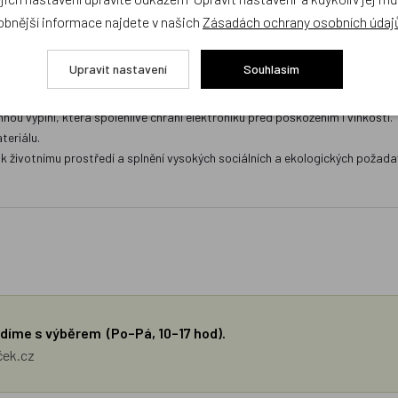
obnější informace najdete v našich
Zásadách ochrany osobních údaj
kosti 15" poskytuje bezpečný prostor pro jejich uložení i přenášení.
Upravit nastavení
Souhlasím
 i mimo něj a díky výběru z více než třiceti motivů jej lze snadno sladit
y YKK pro dlouhou životnost a plynulé otevírání.
u výplní, která spolehlivě chrání elektroniku před poškozením i vlhkostí.
teriálu.
k životnímu prostředí a splnění vysokých sociálních a ekologických požada
díme s výběrem (Po–Pá, 10–17 hod).
ček.cz