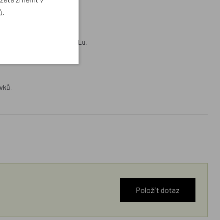
ů
.
 s dalším vybavením od BAAGLu.
vků.
Položit dotaz