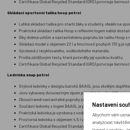
Certifikace Global Recycled Standard (GRS) potvrzuje šetrnost 
Skládací sportovní taška hoop petrol
Lehká skládací taška pro starší žáky a studenty, ideální na spor
Praktická skládací taška Hoop s reflexním logem nabízí dostate
Díky dvěma uchům a nastavitelnému popruhu lze tašku Hoop s no
Skládací model s objemem 22 l a hmotností pouhých 170 g je vyba
Vyrobená z recyklovaného, voděodolného materiálu.
Prošla zátěžovými testy, které potvrdily její vysokou kvalitu.
Certifikace Global Recycled Standard (GRS) potvrzuje šetrnost 
Ledvinka snap petrol
Stylové ledvinky v designu batohů BAAGL jsou skvělým doplňke
Jsou vybaveny dvoucestným zipem prvotřídní kvality YKK.
Oboustranně nastavitelné popruhy zaručují dokonalé přizpůsob
Nastavení souh
Součástí ledvinky s logem BAAGL je pevná přezka značky MEICO
Praktická ledvinka je vyrobena z voděodolného a recyklovaného
Abychom vám usnadn
Prostorná ledvinka s objemem 4,5 l váží pouhých 100 g.
analyzovat návštěvn
Certifikace Global Recycled Standard (GRS) potvrzuje šetrnost 
inzerci a analýzu. J