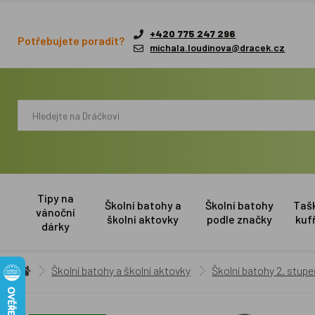
+420 775 247 296
Potřebujete poradit?
michala.loudinova@dracek.cz
Tipy na
Školní batohy a
Školní batohy
Taš
vánoční
školní aktovky
podle značky
kuf
dárky
Školní batohy a školní aktovky
Školní batohy 2. stup