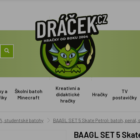
Kreativní a
ky a
Školní batoh
TV
didaktické
Hračky
říky
Minecraft
postavičky
hračky
eň, studentské batohy
BAAGL SET 5 Skate Petrol: batoh, penál, 
BAAGL SET 5 Skate Petrol: batoh, penál, sportovní