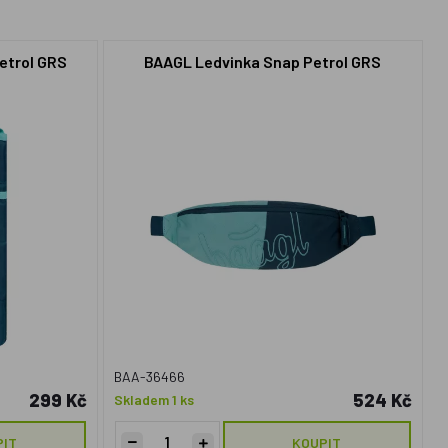
etrol GRS
BAAGL Ledvinka Snap Petrol GRS
BAA-36466
299 Kč
524 Kč
Skladem 1 ks
PIT
KOUPIT