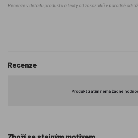
Recenze v detailu produktu a texty od zákazníků v poradně odrá
Recenze
Produkt zatím nemá žádné hodno
Zboží se stejným motivem