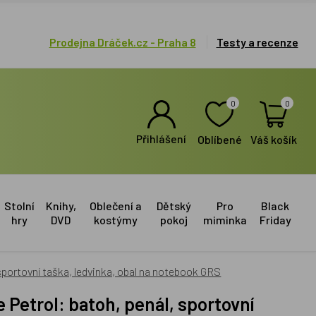
Prodejna Dráček.cz - Praha 8
Testy a recenze
0
0
Přihlášení
Oblíbené
Váš košík
Stolní
Knihy,
Oblečení a
Dětský
Pro
Black
hry
DVD
kostýmy
pokoj
miminka
Friday
sportovní taška, ledvinka, obal na notebook GRS