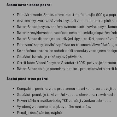
Školní batoh skate petrol
Populární model Skate, s hmotností nepřesahující 900 g a popruhy
Anatomicky tvarovaná záda s výztuží v oblasti beder a plně na
Batoh Skate je vybaven třemi samostatně uzavíratelnými komo
Batoh z recyklovaného, voděodolného materiálu je opatřen řadou
Batoh Skate disponuje spolehlivými zipy prestižní japonské zna
Postranní kapsy, ideální například na tritanové láhve BAAGL, 
Ke každému batohu lze pořídit další produkty ve stejném desig
Součástí batohu je také stylový přívěsek.
Certifikace Global Recycled Standard (GRS) potvrzuje šetrnost 
Batoh Skate splňuje podmínky Institutu pro testování a certifika
Školní penál etue petrol
Kompaktní penál na zip s prostornou hlavní komorou a dvojitou 
Součástí penálu je také vnitřní kapsa a okénko na rozvrh hodin.
Pevná táhla a značkové zipy YKK zaručují vysokou odolnost.
Vyrobený z pevného a recyklovaného materiálu.
Penál je dodáván bez náplně.