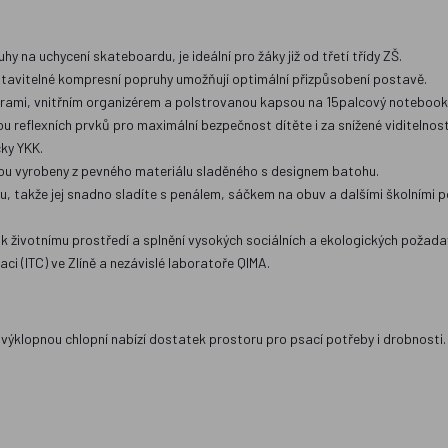
 na uchycení skateboardu, je ideální pro žáky již od třetí třídy ZŠ.
stavitelné kompresní popruhy umožňují optimální přizpůsobení postavě.
rami, vnitřním organizérem a polstrovanou kapsou na 15palcový notebook
 reflexních prvků pro maximální bezpečnost dítěte i za snížené viditelnost
čky YKK.
jsou vyrobeny z pevného materiálu sladěného s designem batohu.
nu, takže jej snadno sladíte s penálem, sáčkem na obuv a dalšími školními
k životnímu prostředí a splnění vysokých sociálních a ekologických požada
ci (ITC) ve Zlíně a nezávislé laboratoře QIMA.
výklopnou chlopní nabízí dostatek prostoru pro psací potřeby i drobnosti.