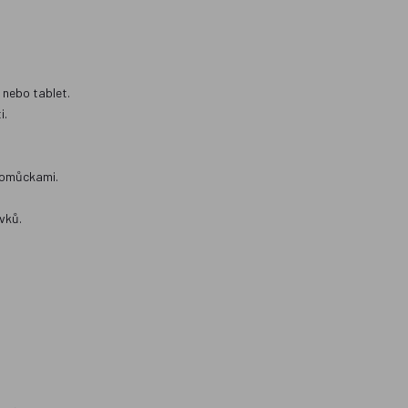
 nebo tablet.
i.
 pomůckami.
vků.