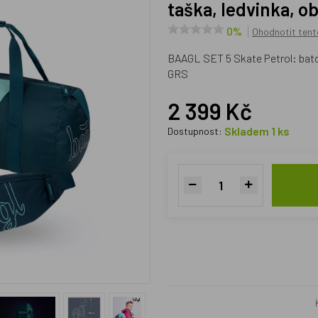
taška, ledvinka, o
0%
Ohodnotit tent
BAAGL SET 5 Skate Petrol: batoh
GRS
2 399 Kč
Skladem 1 ks
Dostupnost: