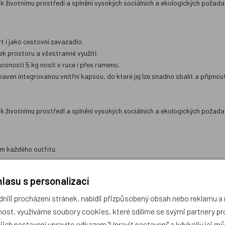
k životnímu prostředí a splnění vysokých sociálních a ekologických požada
t i jako cestovní zavazadlo.
k prostoru a všestranné využití.
sností 5 kg nosit v ruce i přes rameno.
ven integrovanou vnitřní kapsou, do které jej lze snadno sbalit a připnou
k životnímu prostředí a splnění vysokých sociálních a ekologických požada
m každého outfitu.
ení každé postavě.
lasu s personalizací
.
 materiálu.
ili procházení stránek, nabídli přizpůsobený obsah nebo reklamu 
ost, využíváme soubory cookies, které sdílíme se svými partnery pro
k životnímu prostředí a splnění vysokých sociálních a ekologických požada
ejich nastavení upravíte odkazem "Upravit nastavení" a kdykoliv jej m