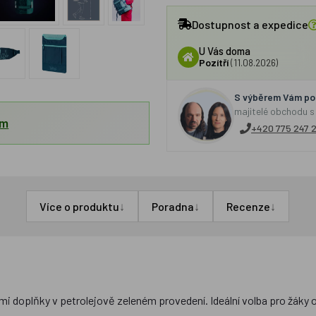
Dostupnost a expedice
U Vás doma
Pozítří
(11.08.2026)
S výběrem Vám por
majitelé obchodu s
em
+420 775 247 
↓
↓
↓
Více o produktu
Poradna
Recenze
 doplňky v petrolejově zeleném provedení. Ideální volba pro žáky od 