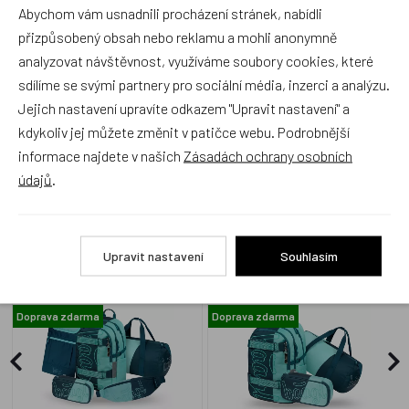
Abychom vám usnadnili procházení stránek, nabídli
produkt ohodnotí!
přizpůsobený obsah nebo reklamu a mohli anonymně
analyzovat návštěvnost, využíváme soubory cookies, které
Přidat hodnocení
sdílíme se svými partnery pro sociální média, inzerci a analýzu.
Jejich nastavení upravíte odkazem "Upravit nastavení" a
kdykoliv jej můžete změnit v patičce webu. Podrobnější
informace najdete v našich
Zásadách ochrany osobních
údajů
.
Zboží se stejným motivem
BAAGL SET 5 Skate Petrol:
BAAGL SET 3 Skate Petrol:
Upravit nastavení
Souhlasím
batoh, penál, sportovní
batoh, penál, sportovní
taška, ledvinka, obal na
taška GRS
notebook GRS
Doprava zdarma
Doprava zdarma