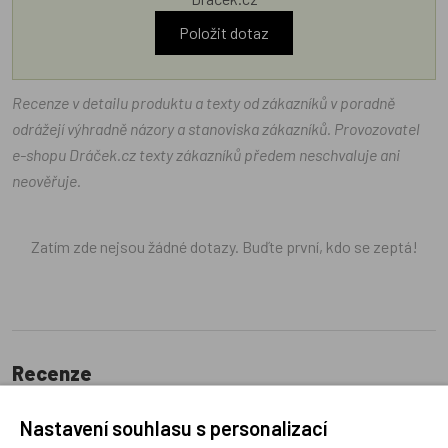
Položit dotaz
Recenze v detailu produktu a texty od zákazníků v poradně
odrážejí výhradně názory a stanoviska zákazníků. Provozovatel
e-shopu Dráček.cz texty zákazníků předem neschvaluje ani
neověřuje.
Zatím zde nejsou žádné dotazy. Buďte první, kdo se zeptá!
Recenze
Nastavení souhlasu s personalizací
Produkt zatím nemá žádné hodnocení,
buďte první, kdo