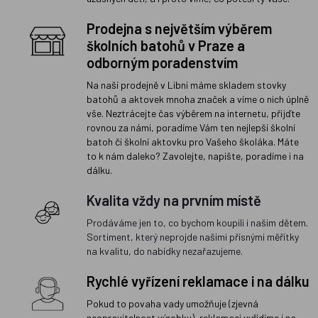
Prodejna s největším výběrem
školních batohů v Praze a
odborným poradenstvím
Na naší prodejně v Libni máme skladem stovky
batohů a aktovek mnoha značek a víme o nich úplně
vše. Neztrácejte čas výběrem na internetu, přijďte
rovnou za námi, poradíme Vám ten nejlepší školní
batoh či školní aktovku pro Vašeho školáka. Máte
to k nám daleko? Zavolejte, napište, poradíme i na
dálku.
Kvalita vždy na prvním místě
Prodáváme jen to, co bychom koupili i našim dětem.
Sortiment, který neprojde našimi přísnými měřítky
na kvalitu, do nabídky nezařazujeme.
Rychlé vyřízení reklamace i na dálku
Pokud to povaha vady umožňuje (zjevná
neopravitelnost výrobku), reklamaci vyřídíme i na