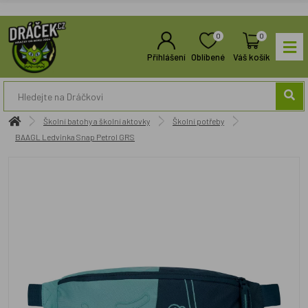
0
0
Přihlášení
Oblíbené
Váš košík
Školní batohy a školní aktovky
Školní potřeby
BAAGL Ledvinka Snap Petrol GRS