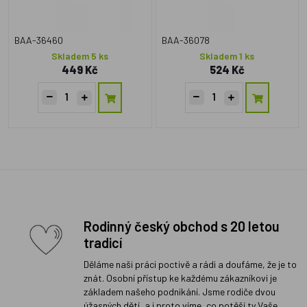
BAA-36460
BAA-36078
Skladem 5 ks
Skladem 1 ks
449 Kč
524 Kč
Rodinný český obchod s 20 letou
tradicí
Děláme naši práci poctivě a rádi a doufáme, že je to
znát. Osobní přístup ke každému zákazníkovi je
základem našeho podnikání. Jsme rodiče dvou
úžasných dětí, a i proto víme, co potěší ty Vaše.