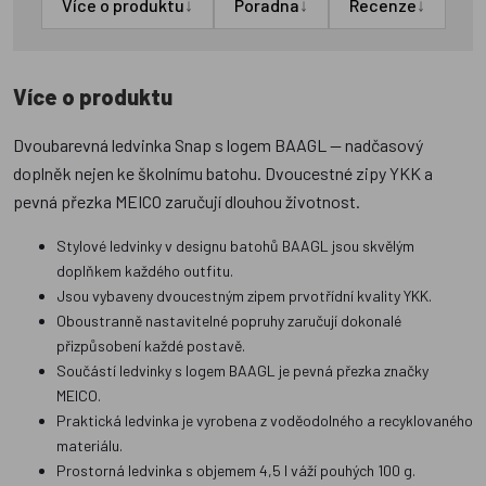
↓
↓
↓
Více o produktu
Poradna
Recenze
Více o produktu
Dvoubarevná ledvinka Snap s logem BAAGL — nadčasový
doplněk nejen ke školnímu batohu. Dvoucestné zipy YKK a
pevná přezka MEICO zaručují dlouhou životnost.
Stylové ledvinky v designu batohů BAAGL jsou skvělým
doplňkem každého outfitu.
Jsou vybaveny dvoucestným zipem prvotřídní kvality YKK.
Oboustranně nastavitelné popruhy zaručují dokonalé
přizpůsobení každé postavě.
Součástí ledvinky s logem BAAGL je pevná přezka značky
MEICO.
Praktická ledvinka je vyrobena z voděodolného a recyklovaného
materiálu.
Prostorná ledvinka s objemem 4,5 l váží pouhých 100 g.