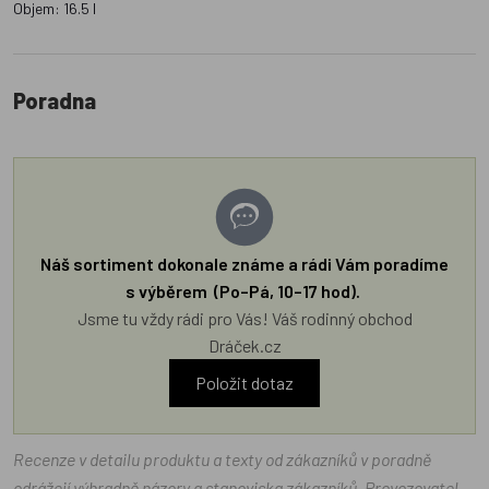
Objem: 16.5 l
Poradna
Náš sortiment dokonale známe a rádi Vám poradíme
s výběrem (Po–Pá, 10–17 hod).
Jsme tu vždy rádi pro Vás! Váš rodinný obchod
Dráček.cz
Položit dotaz
Recenze v detailu produktu a texty od zákazníků v poradně
odrážejí výhradně názory a stanoviska zákazníků. Provozovatel