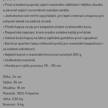
• Prsní a bederní popruhy zajistí maximální odlehčení i těžšího obsahu
a zároveň zajistí rovnoměrné rozložení zátěže.
• Jednokomorové vnitřní uspořádání, pro lepší orientaci a kapsou pro
uchycení desek na zádové straně.
• Přední kapsa na zip pro bezpečné uložení svačinového boxu.
• Magnetické zapínání, které snadno zvládne každý prvňáček.
• Odolné boční kapsy na láhve zajištěné gumičkou proti vypadnutí.
• Batoh je opatřen řadou reflexních prvků pro maximální bezpečnost i
za snížené viditelnosti.
• Nejlehčí batoh s maximální hmotností pouhých 900 g.
• Voděodolný materiál.
• Vhodný pro výšku postavy 110 – 135 cm.
Šířka: 24 cm
Výška: 36 cm
Hloubka: 18 cm
Materiál: 100% Polyester
Váha: 0.65 kg
Nosnost: 6 kg