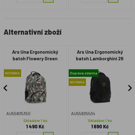
Alternativní zboží
Ars Una Ergonomický
Ars Una Ergonomický
batoh Flowery Green
batoh Lamborghini 26
NOVINKA
Doprava zdarma
NOVINKA
AU55835350
AU55835534
Skladem 1 ks
Skladem 1 ks
1 490 Kč
1 690 Kč