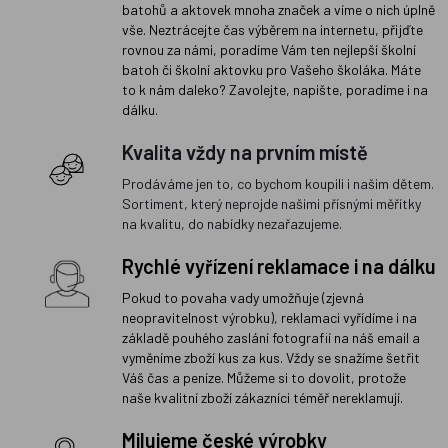
batohů a aktovek mnoha značek a víme o nich úplně
vše. Neztrácejte čas výběrem na internetu, přijďte
rovnou za námi, poradíme Vám ten nejlepší školní
batoh či školní aktovku pro Vašeho školáka. Máte
to k nám daleko? Zavolejte, napište, poradíme i na
dálku.
Kvalita vždy na prvním místě
Prodáváme jen to, co bychom koupili i našim dětem.
Sortiment, který neprojde našimi přísnými měřítky
na kvalitu, do nabídky nezařazujeme.
Rychlé vyřízení reklamace i na dálku
Pokud to povaha vady umožňuje (zjevná
neopravitelnost výrobku), reklamaci vyřídíme i na
základě pouhého zaslání fotografií na náš email a
vyměníme zboží kus za kus. Vždy se snažíme šetřit
Váš čas a peníze. Můžeme si to dovolit, protože
naše kvalitní zboží zákazníci téměř nereklamují.
Milujeme české výrobky