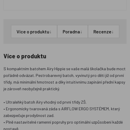
↓
↓
↓
Více o produktu
Poradna
Recenze
Více o produktu
S kompaktním batohem Airy Hippie se vaše malá školačka bude moct
pořádně odvázat. Pestrobarevný batoh, vyvinutý pro děti již od první
třídy, má minimální hmotnost a díky intuitivnímu zapínání přední kapsy
je zároveň neobyčejně praktický.
• Ultralehký batoh Airy vhodný od první třídy ZŠ.
• Ergonomicky tvarovaná záda s AIRFLOW ERGO SYSTÉMEM, který
zabezpečuje prodyšnost zad.
• Plně nastavitelné ramenní popruhy pro optimální uzpůsobení každé
postavě.