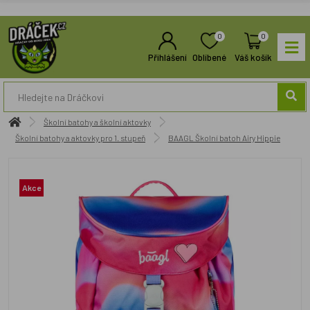
0
0
Přihlášení
Oblíbené
Váš košík
Školní batohy a školní aktovky
Školní batohy a aktovky pro 1. stupeň
BAAGL Školní batoh Airy Hippie
Akce