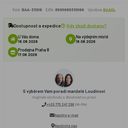
Kód:
BAA-33916
EAN:
8595689339166
Výrobce:
BAAGL
Dostupnost a expedice
Kdy zboží dostanu?
U Vás doma
Na výdejním místě
18.08.2026
18.08.2026
Prodejna Praha 8
17.08.2026
S výběrem Vám poradí manželé Loudínovi
majitelé obchodu s dlouholetou praxí
+420 775 247 296
(10-17h)
Napište e-mail
Navštivte nás