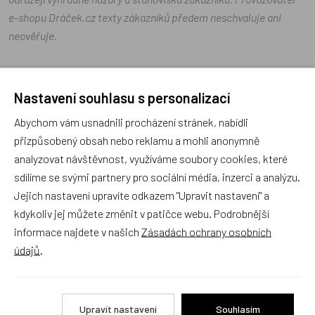
e-shopu Dráček.cz texty zákazníků předem neschvaluje ani
neověřuje.
Zatím zde nejsou žádné dotazy. Buďte první, kdo se zeptá!
Nastavení souhlasu s personalizací
Abychom vám usnadnili procházení stránek, nabídli
přizpůsobený obsah nebo reklamu a mohli anonymně
analyzovat návštěvnost, využíváme soubory cookies, které
Recenze
sdílíme se svými partnery pro sociální média, inzerci a analýzu.
Jejich nastavení upravíte odkazem "Upravit nastavení" a
kdykoliv jej můžete změnit v patičce webu. Podrobnější
Produkt zatím nemá žádné hodnocení,
buďte první, kdo
informace najdete v našich
Zásadách ochrany osobních
produkt ohodnotí!
údajů
.
Přidat hodnocení
Upravit nastavení
Souhlasím