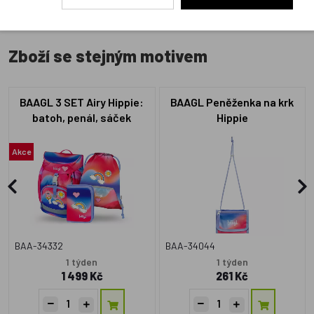
Zboží se stejným motivem
BAAGL 3 SET Airy Hippie:
BAAGL Peněženka na krk
batoh, penál, sáček
Hippie
Akce
BAA-34332
BAA-34044
1 týden
1 týden
1 499 Kč
261 Kč