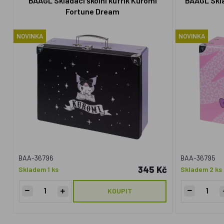
BAAGL Skládací školní kufřík Kuromi
BAAGL Sklád
Fortune Dream
NOVINKA
NOVINKA
BAA-36796
BAA-36795
345 Kč
Skladem 1 ks
Skladem 2 ks
KOUPIT