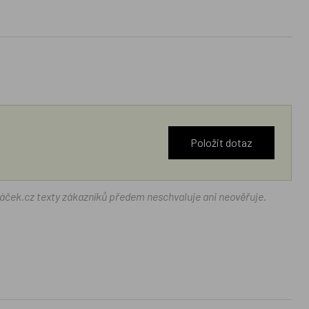
Položit dotaz
ráček.cz texty zákazníků předem neschvaluje ani neověřuje.