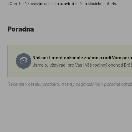
• Opatřené kovovým uchem a uzavíratelné na klasickou přezku.
Poradna
Náš sortiment dokonale známe a rádi Vám pora
Jsme tu vždy rádi pro Vás! Váš rodinný obchod Drá
Recenze v detailu produktu a texty od zákazníků v poradně odrá