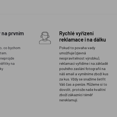
y na prvním
Rychlé vyřízení
reklamace i na dálku
o, co bychom
Pokud to povaha vady
ětem.
umožňuje (zjevná
 neprojde
neopravitelnost výrobku),
měřítky na
reklamaci vyřídíme i na základě
ky
pouhého zaslání fotografií na
náš email a vyměníme zboží kus
za kus. Vždy se snažíme šetřit
Váš čas a peníze. Můžeme si to
dovolit, protože naše kvalitní
zboží zákazníci téměř
nereklamují.