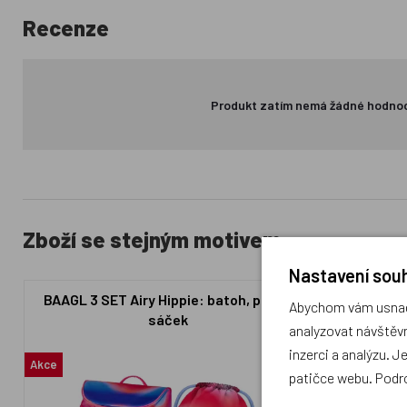
Recenze
Produkt zatím nemá žádné hodno
Zboží se stejným motivem
Nastavení souh
BAAGL 3 SET Airy Hippie: batoh, penál,
BAAGL 
Abychom vám usnadn
sáček
analyzovat návštěvn
inzerci a analýzu. J
Akce
patičce webu. Podr