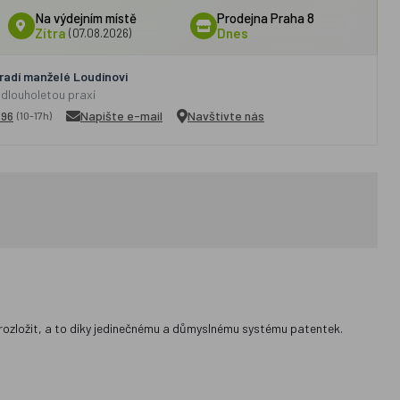
Na výdejním místě
Prodejna Praha 8
Zítra
(07.08.2026)
Dnes
adí manželé Loudínovi
 dlouholetou praxí
296
Napište e-mail
Navštivte nás
(10-17h)
 a rozložit, a to díky jedinečnému a důmyslnému systému patentek.