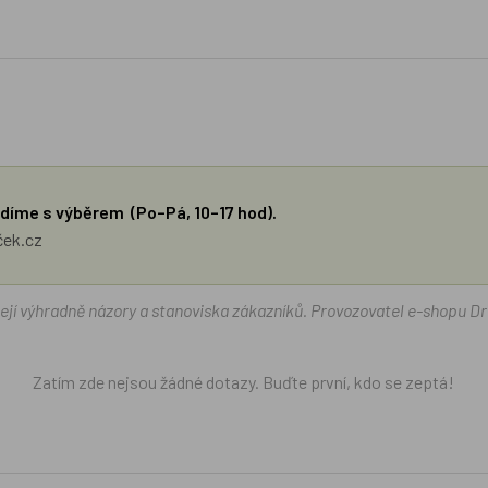
díme s výběrem (Po–Pá, 10–17 hod).
ček.cz
žejí výhradně názory a stanoviska zákazníků. Provozovatel e-shopu D
Zatím zde nejsou žádné dotazy. Buďte první, kdo se zeptá!