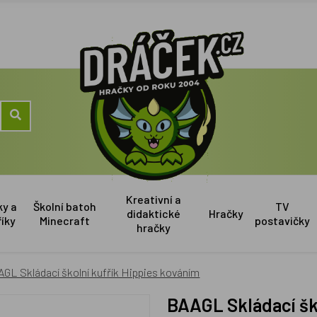
Kreativní a
ky a
Školní batoh
TV
didaktické
Hračky
říky
Minecraft
postavičky
hračky
GL Skládací školní kufřík Hippies kováním
BAAGL Skládací šk