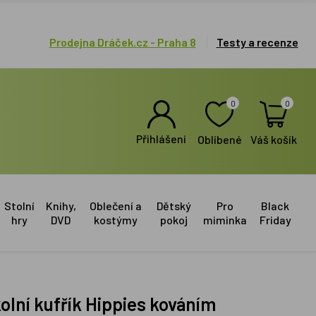
Prodejna Dráček.cz - Praha 8
Testy a recenze
0
0
Přihlášení
Oblíbené
Váš košík
Stolní
Knihy,
Oblečení a
Dětský
Pro
Black
hry
DVD
kostýmy
pokoj
miminka
Friday
olní kufřík Hippies kováním