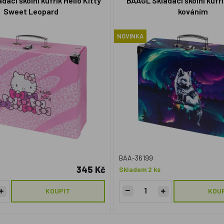
ací školní kufřík Hello Kitty
BAAGL Skládací školní kufří
Sweet Leopard
kováním
NOVINKA
BAA-36199
345 Kč
Skladem 2 ks
KOUPIT
KOU