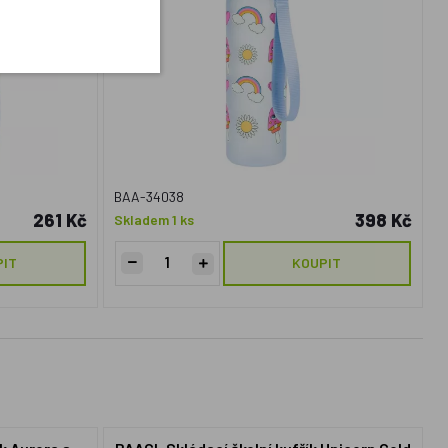
BAA-34038
261 Kč
398 Kč
Skladem 1 ks
PIT
KOUPIT