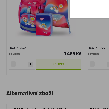
BAA-34332
BAA-34044
1 499 Kč
1 týden
1 týden
KOUPIT
Alternativní zboží