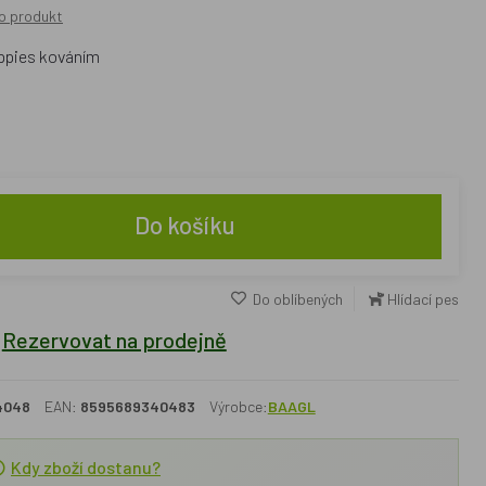
o produkt
ippies kováním
Do košíku
Do oblíbených
Hlídací pes
Rezervovat na prodejně
4048
EAN:
8595689340483
Výrobce:
BAAGL
Kdy zboží dostanu?