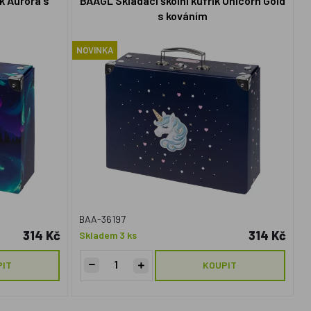
k Aurora s
BAAGL Skládací školní kufřík Unicorn Gold
s kováním
NOVINKA
BAA-36197
314 Kč
314 Kč
Skladem 3 ks
PIT
KOUPIT