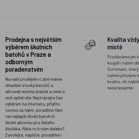
Prodejna s největším
Kvalita vžd
výběrem školních
místě
batohů v Praze a
Prodáváme jen t
odborným
koupili i našim d
poradenstvím
Sortiment, který
našimi přísnými 
Na naší prodejně v Libni máme
kvalitu, do nabíd
skladem stovky batohů a
nezařazujeme.
aktovek mnoha značek a víme o
nich úplně vše. Neztrácejte čas
výběrem na internetu, přijďte
rovnou za námi, poradíme Vám
ten nejlepší školní batoh či
školní aktovku pro Vašeho
školáka. Máte to k nám daleko?
Zavolejte, napište, poradíme i