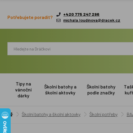
+420 775 247 296
Potřebujete poradit?
michala.loudinova@dracek.cz
Tipy na
Školní batohy a
Školní batohy
Taš
vánoční
školní aktovky
podle značky
kuf
dárky
Školní batohy a školní aktovky
Školní potřeby
BAA