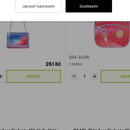
Upravit nastavení
Souhlasím
BAA-34036
261 Kč
1 týden
KOUPIT
KOU