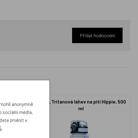
Přidat hodnocení
Hippie
BAAGL Tritanová láhev na pití Hippie, 500
a mohli anonymně
ml
 sociální média,
ůžete změnit v
ů
.