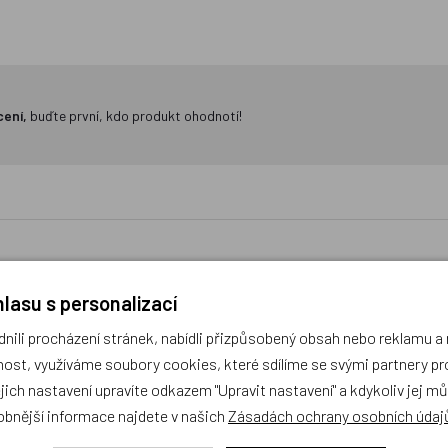
cení,
buďte první, kdo produkt ohodnotí!
lasu s personalizací
Peněženka na krk Hippie
BAAGL Dětská zástěra 
ili procházení stránek, nabídli přizpůsobený obsah nebo reklamu 
ost, využíváme soubory cookies, které sdílíme se svými partnery pro
ejich nastavení upravíte odkazem "Upravit nastavení" a kdykoliv jej m
obnější informace najdete v našich
Zásadách ochrany osobních údaj