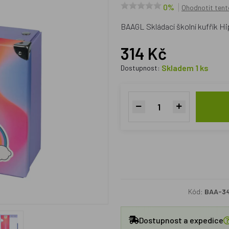
0%
Ohodnotit tent
BAAGL Skládací školní kufřík H
314 Kč
Skladem 1 ks
Dostupnost:
Kód:
BAA-3
Dostupnost a expedice