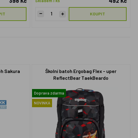
398 Kč
492 Kč
Skladem 1 ks
PIT
KOUPIT
oh Sakura
Školní batoh Ergobag Flex – uper
ReflectBear TaekBeardo
Doprava zdarma
NOVINKA