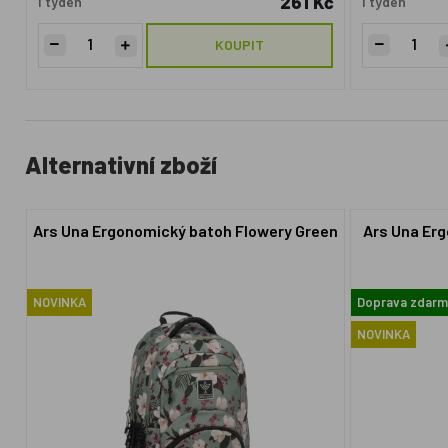
261 Kč
1 týden
1 týden
KOUPIT
Alternativní zboží
Ars Una Ergonomický batoh Flowery Green
Ars Una Er
NOVINKA
Doprava zdar
NOVINKA