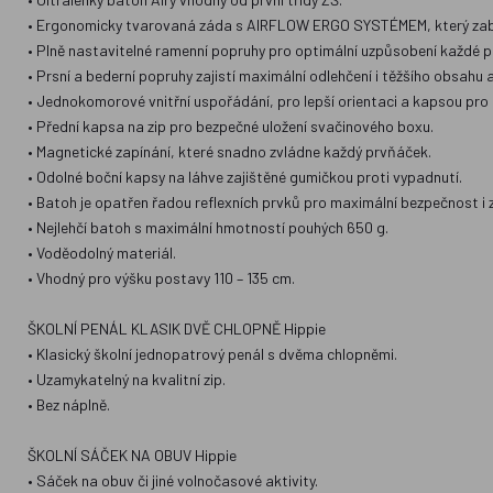
• Ergonomicky tvarovaná záda s AIRFLOW ERGO SYSTÉMEM, který zab
• Plně nastavitelné ramenní popruhy pro optimální uzpůsobení každé 
• Prsní a bederní popruhy zajistí maximální odlehčení i těžšího obsahu 
• Jednokomorové vnitřní uspořádání, pro lepší orientaci a kapsou pro
• Přední kapsa na zip pro bezpečné uložení svačinového boxu.
• Magnetické zapínání, které snadno zvládne každý prvňáček.
• Odolné boční kapsy na láhve zajištěné gumičkou proti vypadnutí.
• Batoh je opatřen řadou reflexních prvků pro maximální bezpečnost i z
• Nejlehčí batoh s maximální hmotností pouhých 650 g.
• Voděodolný materiál.
• Vhodný pro výšku postavy 110 – 135 cm.
ŠKOLNÍ PENÁL KLASIK DVĚ CHLOPNĚ Hippie
• Klasický školní jednopatrový penál s dvěma chlopněmi.
• Uzamykatelný na kvalitní zip.
• Bez náplně.
ŠKOLNÍ SÁČEK NA OBUV Hippie
• Sáček na obuv či jiné volnočasové aktivity.