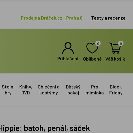
Prodejna Dráček.cz - Praha 8
Testy a recenze
0
0
Přihlášení
Oblíbené
Váš košík
Stolní
Knihy,
Oblečení a
Dětský
Pro
Black
hry
DVD
kostýmy
pokoj
miminka
Friday
Hippie: batoh, penál, sáček