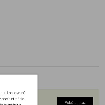
a mohli anonymně
 sociální média,
Položit dotaz
ůžete změnit v