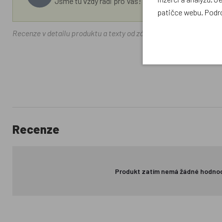
Jsme tu vždy rádi pro Vás! Váš rodinný obchod Drá
patičce webu. Podr
Recenze v detailu produktu a texty od zákazníků v poradně odrá
Recenze
Produkt zatím nemá žádné hodno