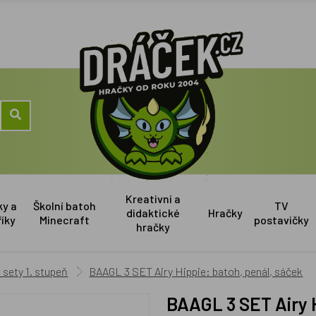
Kreativní a
ky a
Školní batoh
TV
didaktické
Hračky
říky
Minecraft
postavičky
hračky
sety 1. stupeň
BAAGL 3 SET Airy Hippie: batoh, penál, sáček
BAAGL 3 SET Airy 