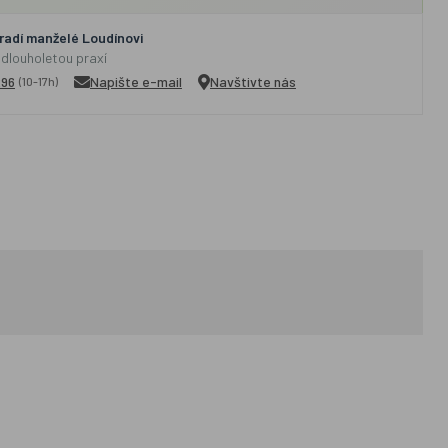
adí manželé Loudínovi
 dlouholetou praxí
296
Napište e-mail
Navštivte nás
(10-17h)