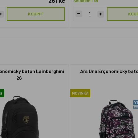
261 Kč
Skladem 1 ks
KOUPIT
KOU
gonomický batoh Lamborghini
Ars Una Ergonomický bat
26
ma
NOVINKA