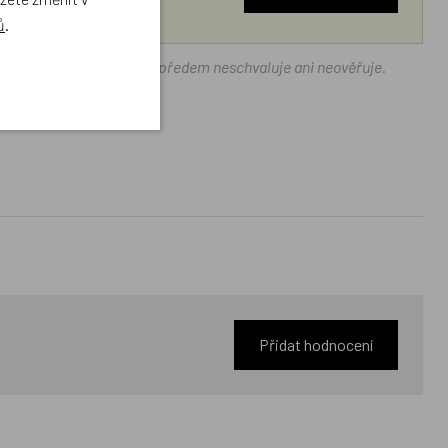
ů
.
ráček.cz texty zákazníků předem neschvaluje ani neověřuje.
Přidat hodnocení