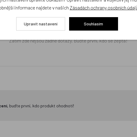
ček.cz
obnější informace najdete v našich
Zásadách ochrany osobních údaj
žejí výhradně názory a stanoviska zákazníků. Provozovatel e-shopu D
Upravit nastavení
Souhlasím
Zatím zde nejsou žádné dotazy. Buďte první, kdo se zeptá!
cení,
buďte první, kdo produkt ohodnotí!