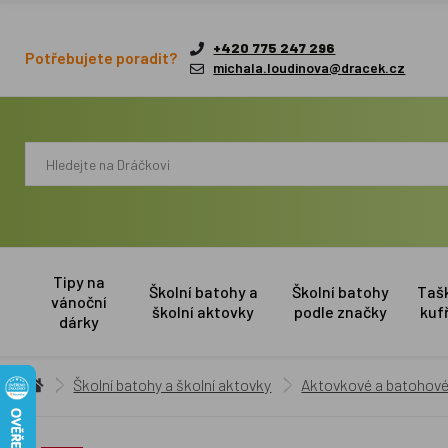
+420 775 247 296
Potřebujete poradit?
michala.loudinova@dracek.cz
Tipy na
Školní batohy a
Školní batohy
Taš
vánoční
školní aktovky
podle značky
kuf
dárky
Školní batohy a školní aktovky
Aktovkové a batohové 