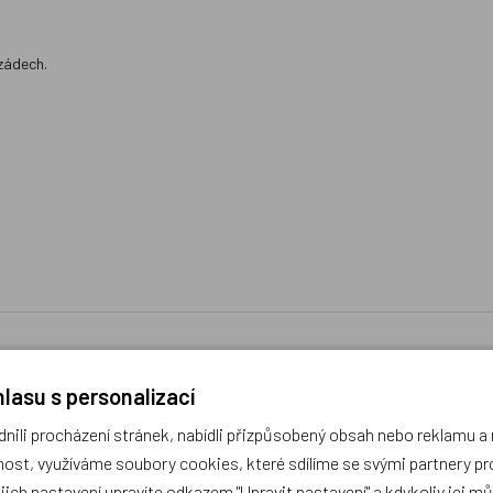
zádech.
lasu s personalizací
ili procházení stránek, nabídli přizpůsobený obsah nebo reklamu 
ost, využíváme soubory cookies, které sdílíme se svými partnery pro
díme s výběrem (Po–Pá, 10–17 hod).
ejich nastavení upravíte odkazem "Upravit nastavení" a kdykoliv jej m