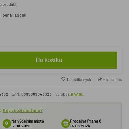
o produkt
, penál, sáček
Do košíku
Do oblíbených
Hlídací pes
4332
EAN:
8595689343323
Výrobce:
BAAGL
Kdy zboží dostanu?
Na výdejním místě
Prodejna Praha 8
17.08.2026
14.08.2026