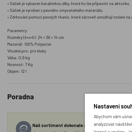
• Sáček je vybaven karabinkou díky, které ho lze připevnit na aktovku.
• Sáček je vyroben z pevného omyvatelného materiálu.
• Zdrhování pomocí pevných tkanic, které zároveň umožňují nošení na 
Parametry:
Rozměry (š×v×h): 24 × 36 × 14 cm
Materiál: 100% Polyester
Vhodné pro: pro kluky
Váha: 0,9 kg
Nosnost: 7 Kg
Objem: 12 l
Poradna
Nastavení souh
Abychom vám usnadn
analyzovat návštěvn
Náš sortiment dokonale známe a rádi Vám pora
inzerci a analýzu. J