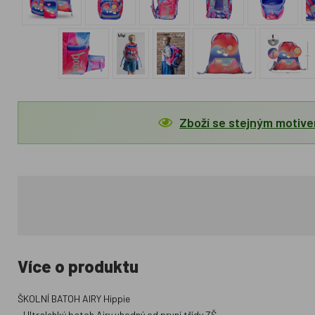
Zboží se stejným motiv
Více o produktu
ŠKOLNÍ BATOH AIRY Hippie
• Ultralehký batoh Airy vhodný od první třídy ZŠ.