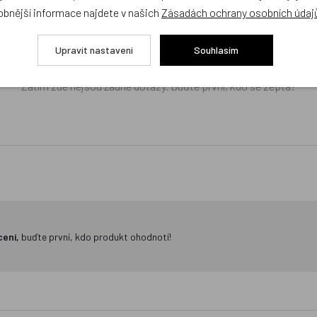
obnější informace najdete v našich
Zásadách ochrany osobních údaj
žejí výhradně názory a stanoviska zákazníků. Provozovatel e-shopu D
Upravit nastavení
Souhlasím
Zatím zde nejsou žádné dotazy. Buďte první, kdo se zeptá!
cení,
buďte první, kdo produkt ohodnotí!