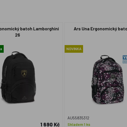
gonomický batoh Lamborghini
Ars Una Ergonomický bat
26
ma
NOVINKA
AU55835312
1 690 Kč
Skladem 1 ks