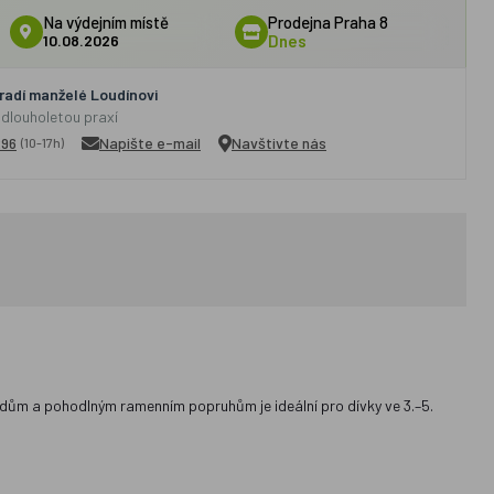
Na výdejním místě
Prodejna Praha 8
10.08.2026
Dnes
adí manželé Loudínovi
 dlouholetou praxí
296
Napište e-mail
Navštivte nás
(10-17h)
dům a pohodlným ramenním popruhům je ideální pro dívky ve 3.–5.