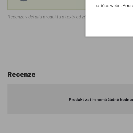
patičce webu. Podr
Recenze v detailu produktu a texty od zákazníků v poradně odrá
Recenze
Produkt zatím nemá žádné hodno