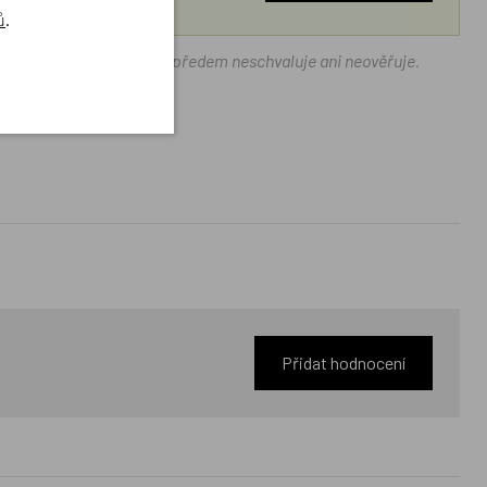
ů
.
ráček.cz texty zákazníků předem neschvaluje ani neověřuje.
Přidat hodnocení