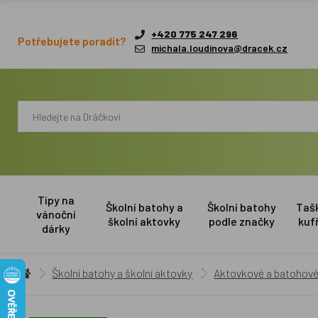
+420 775 247 296
Potřebujete poradit?
michala.loudinova@dracek.cz
Tipy na
Školní batohy a
Školní batohy
Taš
vánoční
školní aktovky
podle značky
kuf
dárky
Školní batohy a školní aktovky
Aktovkové a batohové 