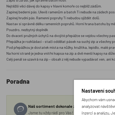
Zapiš si za uši, jak správně baťoh nosit
Nejtěžší věci dávej do kapsy v hlavní komoře co nejblíž zádům.
Zapínej bederní pás. Ulevíš ramenům a batoh Ti nebude na zádech poska
Zapínej hrudní pás. Ramenní popruhy Ti nebudou sjíždět dolů.
Nastav si správně délku ramenních popruhů. Horní hrana batohu by měl
Pouzdro, nezbytný doplněk
Do dvaceti pružných úchytů na dvojité přepážce se vejdou všechny past
Přepážka je rozkládací – stačí oddělat pásek na suchý zip a všechny p
Pod přepážkou je dostatek místa na nůžky, kružítka, lepidlo, malé pra
Na horní straně je jedna vnitřní kapsa na zip a dvě menší kapsy na důlež
Celý penál se uzavírá na zip – obsah z něj nebude vypadávat ven, ani 
Poradna
Nastavení souh
Abychom vám usnadn
analyzovat návštěvn
Náš sortiment dokonale známe a rádi Vám pora
Jsme tu vždy rádi pro Vás! Váš rodinný obchod Drá
inzerci a analýzu. J