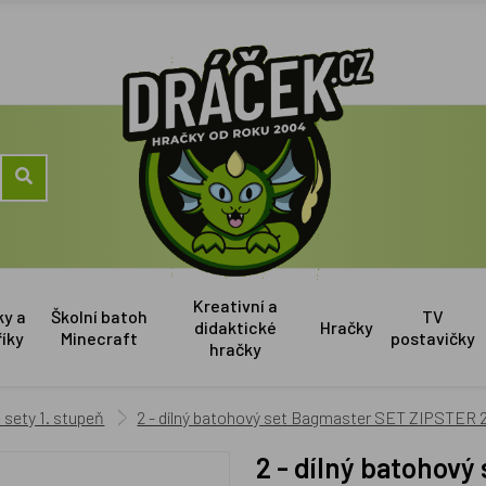
Kreativní a
ky a
Školní batoh
TV
didaktické
Hračky
říky
Minecraft
postavičky
hračky
sety 1. stupeň
2 - dílný batohový set Bagmaster SET ZIPSTER 
2 - dílný batohov