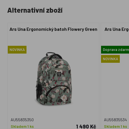
Alternativní zboží
Ars Una Ergonomický batoh Flowery Green
Ars Una Er
NOVINKA
Doprava zdar
NOVINKA
AU55835350
AU55835534
1 490 Kč
Skladem 1 ks
Skladem 1 ks