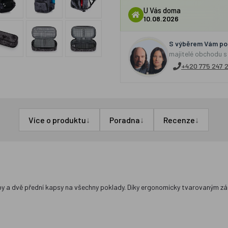
U Vás doma
10.08.2026
S výběrem Vám por
majitelé obchodu s
+420 775 247 
↓
↓
↓
Více o produktu
Poradna
Recenze
y a dvě přední kapsy na všechny poklady. Díky ergonomicky tvarovaným zá