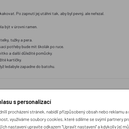
kovat. Po zapnutí jej utáhni tak, aby byl pevný, ale neřezal.
a být v úrovni ramen.
elky, tužky a pera.
sací potřeby bude mít školák po ruce.
vítko a další důležité pomůcky.
ité kartičky.
když ledabyle zapadne do batohu.
lasu s personalizací
ili procházení stránek, nabídli přizpůsobený obsah nebo reklamu 
ost, využíváme soubory cookies, které sdílíme se svými partnery pro
díme s výběrem (Po–Pá, 10–17 hod).
ček.cz
ejich nastavení upravíte odkazem "Upravit nastavení" a kdykoliv jej m