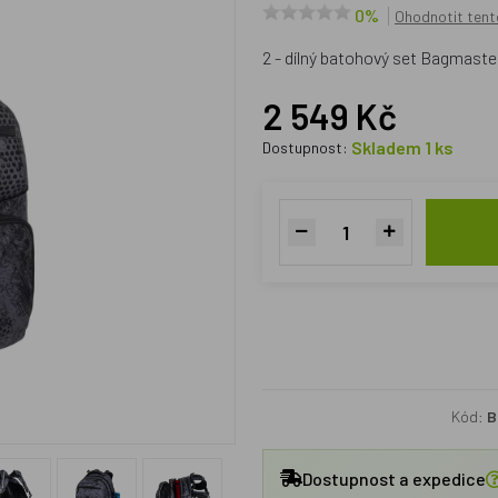
0%
Ohodnotit tent
2 - dílný batohový set Bagmast
2 549 Kč
Skladem 1 ks
Dostupnost:
Kód:
B
Dostupnost a expedice