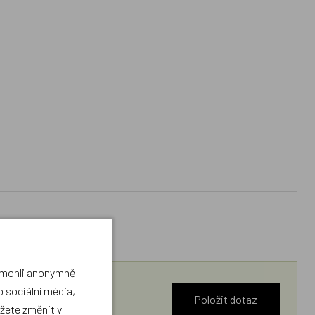
a mohli anonymně
 sociální média,
Položit dotaz
ůžete změnit v