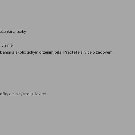
.
ěženku a tužky.
 v zimě.
báním a skoliotickým držením těla. Přečtěte si více o zádovém
ky a hezky stojí u lavice.
.