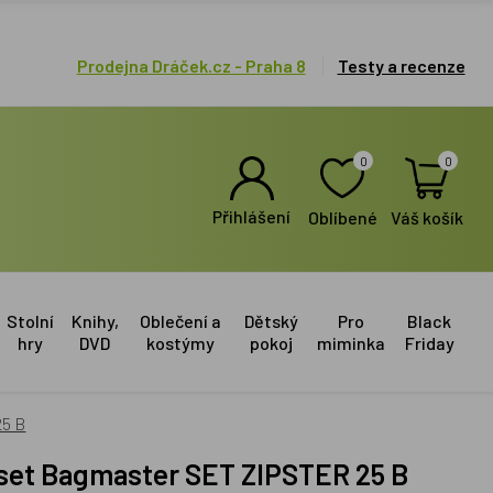
Prodejna Dráček.cz - Praha 8
Testy a recenze
0
0
Přihlášení
Oblíbené
Váš košík
Stolní
Knihy,
Oblečení a
Dětský
Pro
Black
hry
DVD
kostýmy
pokoj
miminka
Friday
25 B
ý set Bagmaster SET ZIPSTER 25 B