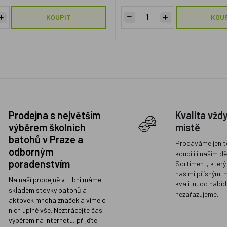
KOUPIT
KOU
Prodejna s největším
Kvalita vžd
výběrem školních
místě
batohů v Praze a
Prodáváme jen t
odborným
koupili i našim d
poradenstvím
Sortiment, který
našimi přísnými 
Na naší prodejně v Libni máme
kvalitu, do nabíd
skladem stovky batohů a
nezařazujeme.
aktovek mnoha značek a víme o
nich úplně vše. Neztrácejte čas
výběrem na internetu, přijďte