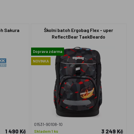
oh Sakura
Školní batoh Ergobag Flex – uper
ReflectBear TaekBeardo
Doprava zdarma
NOVINKA
01531-90108-10
1 490 Kč
3 249 Kč
Skladem 1 ks