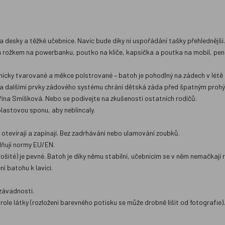
 desky a těžké učebnice. Navíc bude díky ní uspořádání tašky přehlednější
 rožkem na powerbanku, poutko na klíče, kapsička a poutka na mobil, pen
icky tvarované a měkce polstrované – batoh je pohodlný na zádech v létě i
u a dalšími prvky zádového systému chrání dětská záda před špatným prohý
řina Smíšková. Nebo se podívejte na zkušenosti ostatních rodičů.
lastovou sponu, aby neblincaly.
evírají a zapínají. Bez zadrhávání nebo ulamování zoubků.
plňují normy EU/EN.
té) je pevné. Batoh je díky němu stabilní, učebnicím se v něm nemačkají rož
í batohu k lavici.
ezávadnosti.
z role látky (rozložení barevného potisku se může drobně lišit od fotografie)