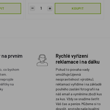
PIT
KOUPIT
y na prvním
Rychlé vyřízení
reklamace i na dálku
o, co bychom
Pokud to povaha vady
ětem.
umožňuje (zjevná
 neprojde
neopravitelnost výrobku),
měřítky na
reklamaci vyřídíme i na základě
ky
pouhého zaslání fotografií na
náš email a vyměníme zboží kus
za kus. Vždy se snažíme šetřit
Váš čas a peníze. Můžeme si to
dovolit, protože naše kvalitní