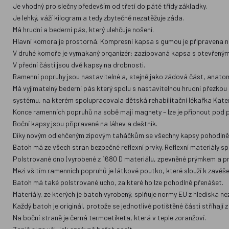
Je vhodný pro slečny především od třetí do páté třídy základky.
Je lehký, váží kilogram a tedy zbytečně nezatěžuje záda.
Má hrudní a bederní pás, který ulehčuje nošení.
Hlavní komora je prostorná. Kompresní kapsa s gumou je připravena na
V druhé komoře je vymakaný organizér: zazipovaná kapsa s otevřeným
V přední části jsou dvě kapsy na drobnosti.
Ramenní popruhy jsou nastavitelné a, stejně jako zádová část, anatom
Má vyjímatelný bederní pás který spolu s nastavitelnou hrudní přezko
systému, na kterém spolupracovala dětská rehabilitační lékařka Kate
Konce ramenních popruhů na sobě mají magnety – lze je připnout pod p
Boční kapsy jsou připravené na láhev a deštník.
Díky novým odlehčeným zipovým taháčkům se všechny kapsy pohodlně ot
Batoh má ze všech stran bezpečné reflexní prvky. Reflexní materiály s
Polstrované dno (vyrobené z 1680 D materiálu, zpevněné prýmkem a proši
Mezi všitím ramenních popruhů je látkové poutko, které slouží k zavěšen
Batoh má také polstrované ucho, za které ho lze pohodlně přenášet.
Materiály, ze kterých je batoh vyrobený, splňuje normy EU z hlediska n
Každý batoh je originál, protože se jednotlivé potištěné části stříhají 
Na boční straně je černá termoetiketa, která v teple zoranžoví.