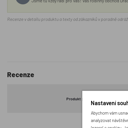
Jsme tu vždy rádi pro Vás! Váš rodinný obchod Drá
Recenze v detailu produktu a texty od zákazníků v poradně odrá
Recenze
Produkt zatím nemá žádné hodno
Nastavení souh
Abychom vám usnadn
analyzovat návštěvn
inzerci a analýzu. J