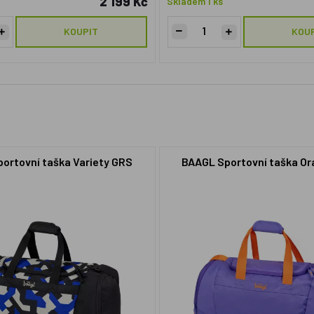
2 199 Kč
Skladem 1 ks
KOUPIT
KOU
ortovní taška Variety GRS
BAAGL Sportovní taška O