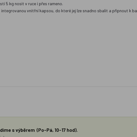
í 5 kg nosit v ruce i přes rameno.
integrovanou vnitřní kapsou, do které jej lze snadno sbalit a připnout k b
díme s výběrem (Po–Pá, 10–17 hod).