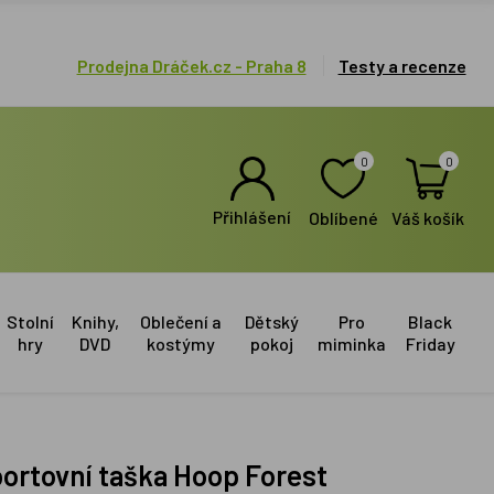
Prodejna Dráček.cz - Praha 8
Testy a recenze
0
0
Přihlášení
Oblíbené
Váš košík
Stolní
Knihy,
Oblečení a
Dětský
Pro
Black
hry
DVD
kostýmy
pokoj
miminka
Friday
portovní taška Hoop Forest