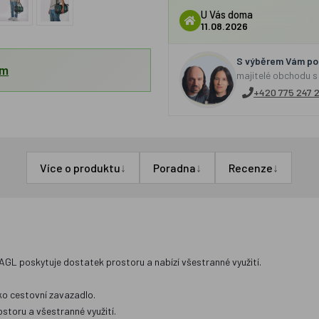
U Vás doma
11.08.2026
S výběrem Vám por
em
majitelé obchodu s
+420 775 247 
↓
↓
↓
Více o produktu
Poradna
Recenze
GL poskytuje dostatek prostoru a nabízí všestranné využití.
ako cestovní zavazadlo.
storu a všestranné využití.