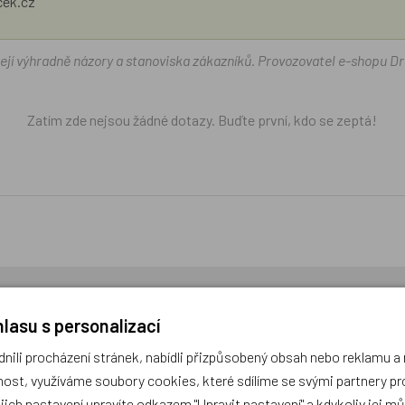
ček.cz
žejí výhradně názory a stanoviska zákazníků. Provozovatel e-shopu D
Zatím zde nejsou žádné dotazy. Buďte první, kdo se zeptá!
cení,
buďte první, kdo produkt ohodnotí!
lasu s personalizací
ili procházení stránek, nabídli přizpůsobený obsah nebo reklamu 
ost, využíváme soubory cookies, které sdílíme se svými partnery pro
ejich nastavení upravíte odkazem "Upravit nastavení" a kdykoliv jej m