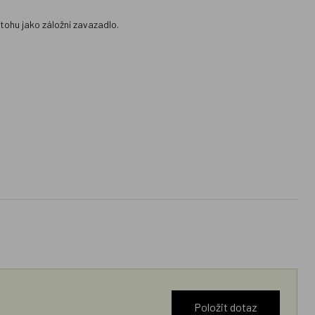
atohu jako záložní zavazadlo.
Položit dotaz