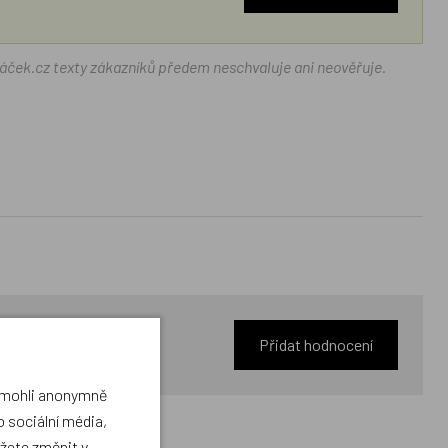
ráček.cz texty zákazníků předem neschvaluje ani neověřuje.
Přidat hodnocení
a mohli anonymně
 sociální média,
ůžete změnit v