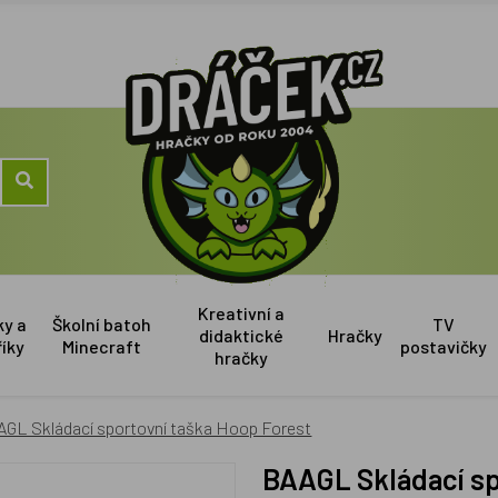
Kreativní a
ky a
Školní batoh
TV
didaktické
Hračky
říky
Minecraft
postavičky
hračky
AGL Skládací sportovní taška Hoop Forest
BAAGL Skládací s