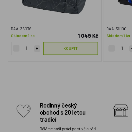
BAA-36076
BAA-36100
1 049 Kč
Skladem 1 ks
Skladem 1 ks
KOUPIT
Rodinný český
obchod s 20 letou
tradicí
Děláme naši práci poctivě a rádi