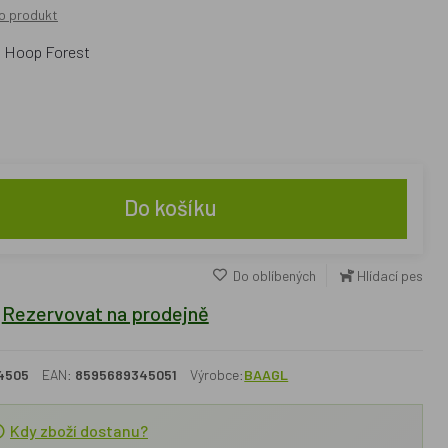
o produkt
a Hoop Forest
Do košíku
Do oblíbených
Hlídací pes
Rezervovat na prodejně
4505
EAN:
8595689345051
Výrobce:
BAAGL
Kdy zboží dostanu?