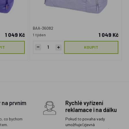
BAA-36082
1 049 Kč
1 049 Kč
1 týden
PIT
KOUPIT
y na prvním
Rychlé vyřízení
reklamace i na dálku
o, co bychom
Pokud to povaha vady
ětem.
umožňuje (zjevná