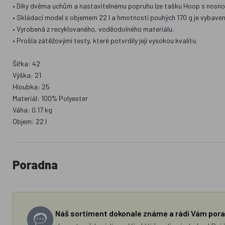
• Díky dvěma uchům a nastavitelnému popruhu lze tašku Hoop s nosnost
• Skládací model s objemem 22 l a hmotností pouhých 170 g je vybaven 
• Vyrobená z recyklovaného, voděodolného materiálu.
• Prošla zátěžovými testy, které potvrdily její vysokou kvalitu.
Šířka: 42
Výška: 21
Hloubka: 25
Materiál: 100% Polyester
Váha: 0.17 kg
Objem: 22 l
Poradna
Náš sortiment dokonale známe a rádi Vám pora