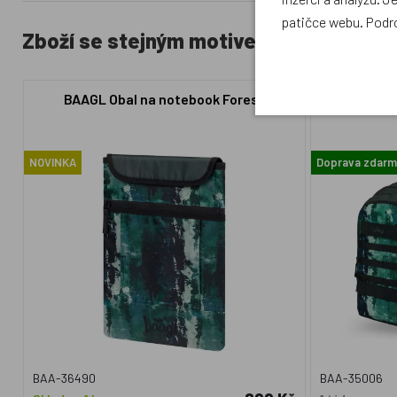
patičce webu. Podr
Zboží se stejným motivem
BAAGL Obal na notebook Forest
BAAGL SET 3
NOVINKA
Doprava zdar
BAA-36490
BAA-35006