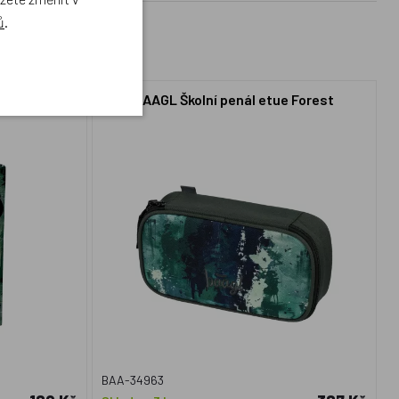
ů
.
ty A4 Jumbo
BAAGL Školní penál etue Forest
BAA-34963