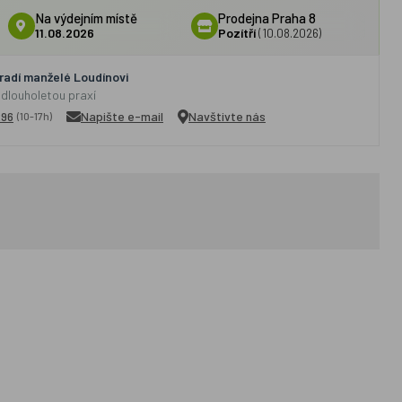
Na výdejním místě
Prodejna Praha 8
11.08.2026
Pozítří
(10.08.2026)
adí manželé Loudínovi
 dlouholetou praxí
296
Napište e-mail
Navštivte nás
(10-17h)