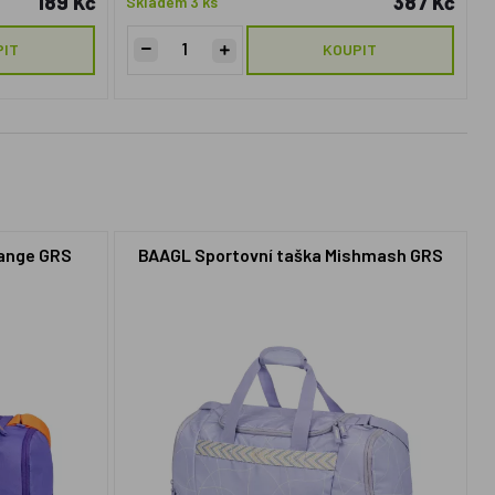
189 Kč
387 Kč
Skladem 3 ks
PIT
KOUPIT
range GRS
BAAGL Sportovní taška Mishmash GRS