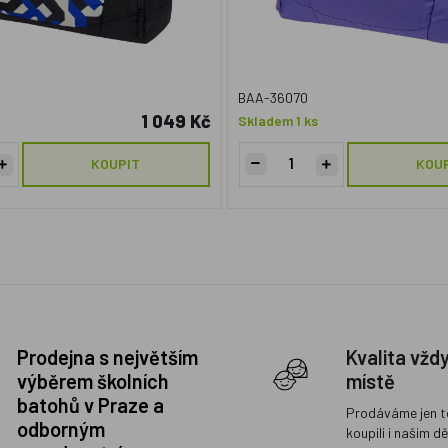
BAA-36070
1 049 Kč
Skladem 1 ks
KOUPIT
KOU
Prodejna s největším
Kvalita vžd
výběrem školních
místě
batohů v Praze a
Prodáváme jen t
odborným
koupili i našim d