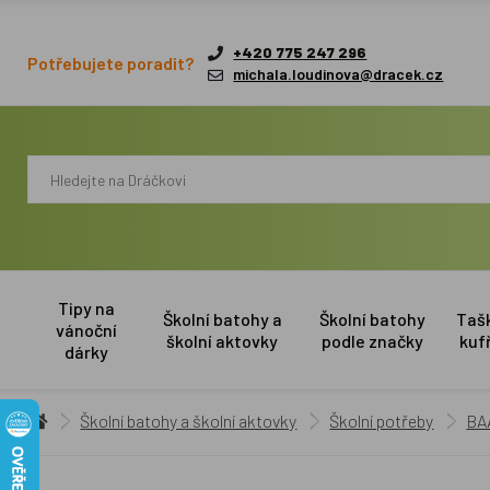
+420 775 247 296
Potřebujete poradit?
michala.loudinova@dracek.cz
Tipy na
Školní batohy a
Školní batohy
Taš
vánoční
školní aktovky
podle značky
kuf
dárky
Školní batohy a školní aktovky
Školní potřeby
BA