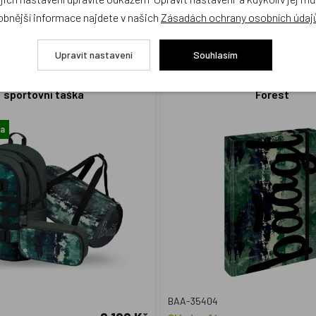
obnější informace najdete v našich
Zásadách ochrany osobních údaj
Upravit nastavení
Souhlasím
 Skate Forest: batoh, penál,
BAAGL Desky na školní seši
sportovní taška
Forest
ma
BAA-35404