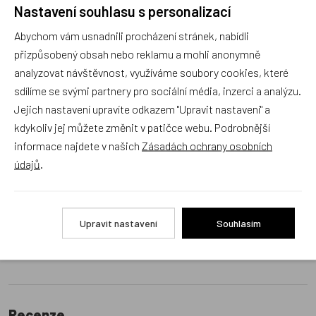
Nastavení souhlasu s personalizací
s výběrem (Po–Pá, 10–17 hod).
Jsme tu vždy rádi pro Vás! Váš rodinný obchod
Abychom vám usnadnili procházení stránek, nabídli
Dráček.cz
přizpůsobený obsah nebo reklamu a mohli anonymně
analyzovat návštěvnost, využíváme soubory cookies, které
Položit dotaz
sdílíme se svými partnery pro sociální média, inzerci a analýzu.
Jejich nastavení upravíte odkazem "Upravit nastavení" a
Recenze v detailu produktu a texty od zákazníků v poradně
kdykoliv jej můžete změnit v patičce webu. Podrobnější
odrážejí výhradně názory a stanoviska zákazníků. Provozovatel
informace najdete v našich
Zásadách ochrany osobních
e-shopu Dráček.cz texty zákazníků předem neschvaluje ani
údajů
.
neověřuje.
Upravit nastavení
Souhlasím
Zatím zde nejsou žádné dotazy. Buďte první, kdo se zeptá!
Recenze