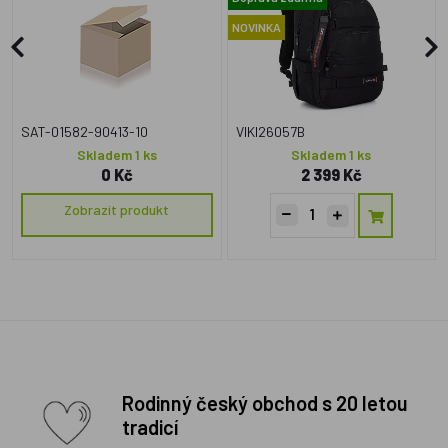
NOVINKA
SAT-01582-90413-10
VIKI26057B
Skladem 1 ks
Skladem 1 ks
0 Kč
2 399 Kč
Zobrazit produkt
Rodinný český obchod s 20 letou
tradicí