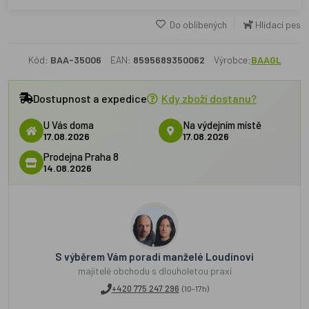
Do oblíbených
Hlídací pes
Kód:
BAA-35006
EAN:
8595689350062
Výrobce:
BAAGL
Dostupnost a expedice
Kdy zboží dostanu?
U Vás doma
Na výdejním místě
17.08.2026
17.08.2026
Prodejna Praha 8
14.08.2026
S výběrem Vám poradí manželé Loudínovi
majitelé obchodu s dlouholetou praxí
+420 775 247 296
(10-17h)