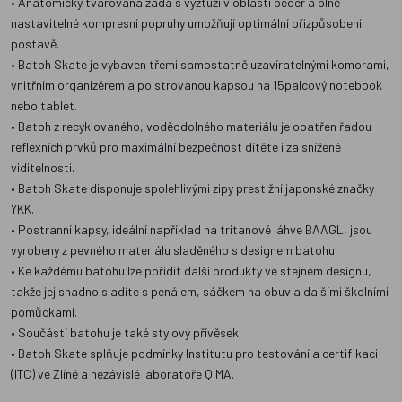
• Anatomicky tvarovaná záda s výztuží v oblasti beder a plně
nastavitelné kompresní popruhy umožňují optimální přizpůsobení
postavě.
• Batoh Skate je vybaven třemi samostatně uzavíratelnými komorami,
vnitřním organizérem a polstrovanou kapsou na 15palcový notebook
nebo tablet.
• Batoh z recyklovaného, voděodolného materiálu je opatřen řadou
reflexních prvků pro maximální bezpečnost dítěte i za snížené
viditelnosti.
• Batoh Skate disponuje spolehlivými zipy prestižní japonské značky
YKK.
• Postranní kapsy, ideální například na tritanové láhve BAAGL, jsou
vyrobeny z pevného materiálu sladěného s designem batohu.
• Ke každému batohu lze pořídit další produkty ve stejném designu,
takže jej snadno sladíte s penálem, sáčkem na obuv a dalšími školními
pomůckami.
• Součástí batohu je také stylový přívěsek.
• Batoh Skate splňuje podmínky Institutu pro testování a certifikaci
(ITC) ve Zlíně a nezávislé laboratoře QIMA.