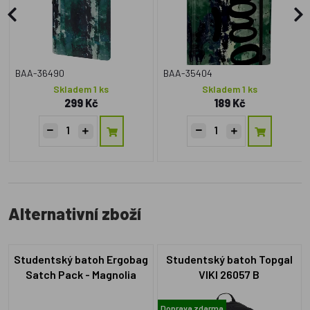
BAA-36490
BAA-35404
Skladem 1 ks
Skladem 1 ks
299 Kč
189 Kč
Alternativní zboží
Studentský batoh Ergobag
Studentský batoh Topgal
Satch Pack - Magnolia
VIKI 26057 B
Dream
Doprava zdarma