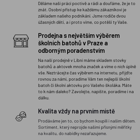
Děláme naši práci poctivě a rádi a doufáme, že je to
znát. Osobní přístup ke každému zákazníkovi je
základem našeho podnikání. Jsme rodiče dvou
úžasných dětí, a i proto víme, co potěší ty Vaše.
Prodejna s největším výběrem
školních batohů v Praze a
odborným poradenstvím
Na naší prodejně v Libni máme skladem stovky
batohů a aktovek mnoha značek a víme o nich úplně
vše. Neztrácejte čas výběrem na internetu, přijďte
rovnou za námi, poradíme Vám ten nejlepší školní
batoh či školní aktovku pro Vašeho školáka. Máte
to k nám daleko? Zavolejte, napište, poradíme i na
dálku.
Kvalita vždy na prvním místě
Prodáváme jen to, co bychom koupili i našim dětem.
Sortiment, který neprojde našimi přísnými měřítky
na kvalitu, do nabídky nezařazujeme.