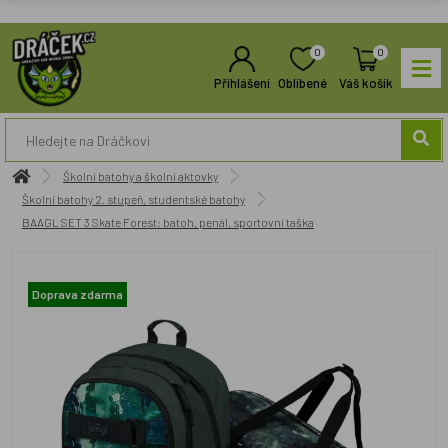
0
0
Přihlášení
Oblíbené
Váš košík
Školní batohy a školní aktovky
Školní batohy 2. stupeň, studentské batohy
BAAGL SET 3 Skate Forest: batoh, penál, sportovní taška
Doprava zdarma