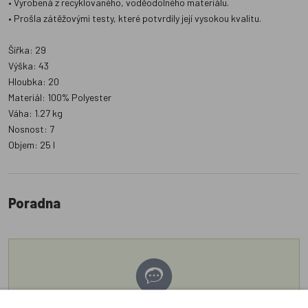
• Vyrobená z recyklovaného, voděodolného materiálu.
• Prošla zátěžovými testy, které potvrdily její vysokou kvalitu.
Šířka: 29
Výška: 43
Hloubka: 20
Materiál: 100% Polyester
Váha: 1.27 kg
Nosnost: 7
Objem: 25 l
Poradna
Náš sortiment dokonale známe a rádi Vám poradíme