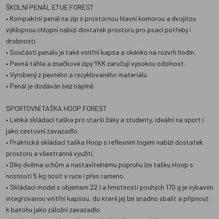
ŠKOLNÍ PENÁL ETUE FOREST
• Kompaktní penál na zip s prostornou hlavní komorou a dvojitou
výklopnou chlopní nabízí dostatek prostoru pro psací potřeby i
drobnosti.
• Součástí penálu je také vnitřní kapsa a okénko na rozvrh hodin.
• Pevná táhla a značkové zipy YKK zaručují vysokou odolnost.
• Vyrobený z pevného a recyklovaného materiálu.
• Penál je dodáván bez náplně.
SPORTOVNÍ TAŠKA HOOP FOREST
• Lehká skládací taška pro starší žáky a studenty, ideální na sport i
jako cestovní zavazadlo.
• Praktická skládací taška Hoop s reflexním logem nabízí dostatek
prostoru a všestranné využití.
• Díky dvěma uchům a nastavitelnému popruhu lze tašku Hoop s
nosností 5 kg nosit v ruce i přes rameno.
• Skládací model s objemem 22 l a hmotností pouhých 170 g je vybaven
integrovanou vnitřní kapsou, do které jej lze snadno sbalit a připnout
k batohu jako záložní zavazadlo.