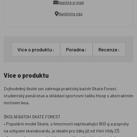
Napište e-mail
Navštivte nás
↓
↓
↓
Více o produktu
Poradna
Recenze
Více o produktu
Zvýhodněný školní set zahrnuje praktický batoh Skate Forest,
studentský penál etue a skládací sportovní tašku Hoop s abstraktním
motivem lesa.
ŠKOLNÍ BATOH SKATE FOREST
• Populární model Skate, s hmotností nepřesahující 900 g a popruhy
na uchycení skateboardu, je ideální pro žáky již od třetí třídy ZŠ.