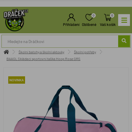
0
0
Přihlášení
Oblíbené
Váš košík
Školní batohy a školní aktovky
Školní potřeby
BAAGL Skládací sportovní taška Hoop Rose GRS
NOVINKA