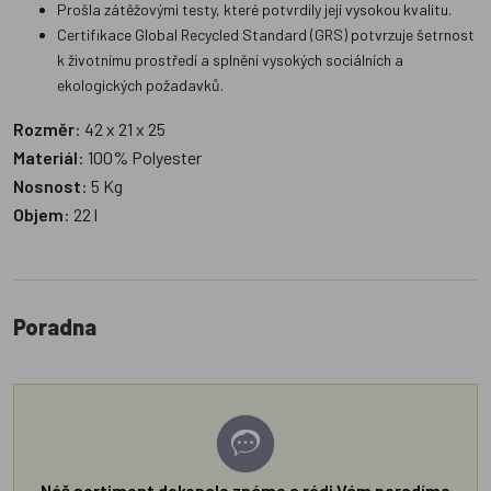
Prošla zátěžovými testy, které potvrdily její vysokou kvalitu.
Certifikace Global Recycled Standard (GRS) potvrzuje šetrnost
k životnímu prostředí a splnění vysokých sociálních a
ekologických požadavků.
Rozměr
: 42 x 21 x 25
Materiál
: 100% Polyester
Nosnost
: 5 Kg
Objem
: 22 l
Poradna
Náš sortiment dokonale známe a rádi Vám poradíme