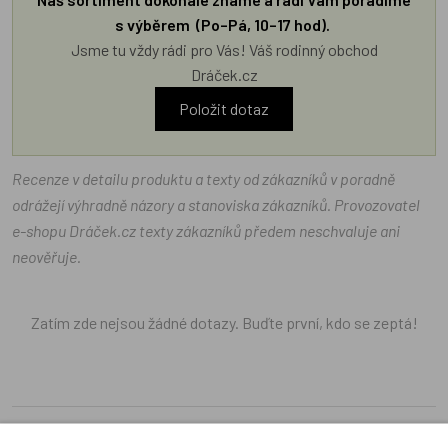
s výběrem (Po–Pá, 10–17 hod).
Jsme tu vždy rádi pro Vás! Váš rodinný obchod
Dráček.cz
Položit dotaz
Recenze v detailu produktu a texty od zákazníků v poradně
odrážejí výhradně názory a stanoviska zákazníků. Provozovatel
e-shopu Dráček.cz texty zákazníků předem neschvaluje ani
neověřuje.
Zatím zde nejsou žádné dotazy. Buďte první, kdo se zeptá!