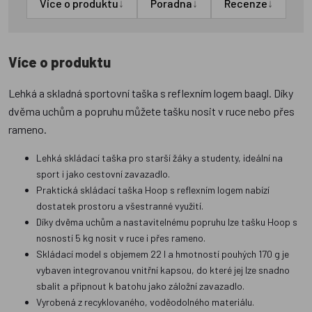
↓
↓
↓
Více o produktu
Poradna
Recenze
Více o produktu
Lehká a skladná sportovní taška s reflexním logem baagl. Díky
dvěma uchům a popruhu můžete tašku nosit v ruce nebo přes
rameno.
Lehká skládací taška pro starší žáky a studenty, ideální na
sport i jako cestovní zavazadlo.
Praktická skládací taška Hoop s reflexním logem nabízí
dostatek prostoru a všestranné využití.
Díky dvěma uchům a nastavitelnému popruhu lze tašku Hoop s
nosností 5 kg nosit v ruce i přes rameno.
Skládací model s objemem 22 l a hmotností pouhých 170 g je
vybaven integrovanou vnitřní kapsou, do které jej lze snadno
sbalit a připnout k batohu jako záložní zavazadlo.
Vyrobená z recyklovaného, voděodolného materiálu.