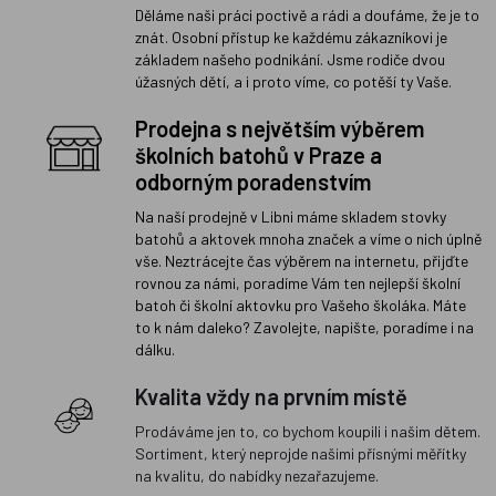
Děláme naši práci poctivě a rádi a doufáme, že je to
znát. Osobní přístup ke každému zákazníkovi je
základem našeho podnikání. Jsme rodiče dvou
úžasných dětí, a i proto víme, co potěší ty Vaše.
Prodejna s největším výběrem
školních batohů v Praze a
odborným poradenstvím
Na naší prodejně v Libni máme skladem stovky
batohů a aktovek mnoha značek a víme o nich úplně
vše. Neztrácejte čas výběrem na internetu, přijďte
rovnou za námi, poradíme Vám ten nejlepší školní
batoh či školní aktovku pro Vašeho školáka. Máte
to k nám daleko? Zavolejte, napište, poradíme i na
dálku.
Kvalita vždy na prvním místě
Prodáváme jen to, co bychom koupili i našim dětem.
Sortiment, který neprojde našimi přísnými měřítky
na kvalitu, do nabídky nezařazujeme.