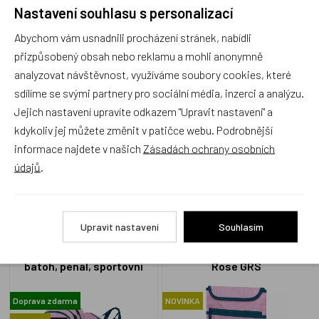
Recenze
Nastavení souhlasu s personalizací
Abychom vám usnadnili procházení stránek, nabídli
Produkt zatím nemá žádné hodnocení,
buďte první, kdo
přizpůsobený obsah nebo reklamu a mohli anonymně
produkt ohodnotí!
analyzovat návštěvnost, využíváme soubory cookies, které
sdílíme se svými partnery pro sociální média, inzerci a analýzu.
Přidat hodnocení
Jejich nastavení upravíte odkazem "Upravit nastavení" a
kdykoliv jej můžete změnit v patičce webu. Podrobnější
informace najdete v našich
Zásadách ochrany osobních
údajů
.
Zboží se stejným motivem
Upravit nastavení
Souhlasím
BAAGL SET 3 Skate Rose:
BAAGL Obal na notebook
batoh, penál, sportovní
Rose GRS
taška GRS
Doprava zdarma
NOVINKA