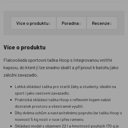
↓
↓
↓
Více o produktu
Poradna
Recenze
Více o produktu
Fialovošedá sportovní taška Hoop s integrovanou vnitřní
kapsou, do které ji lze snadno sbalit a připnout k batohu jako
záložní zavazadlo.
Lehká skládací taška pro starší žáky a studenty, ideální na
sport i jako cestovní zavazadlo.
Praktická skládací taška Hoop s reflexním logem nabízí
dostatek prostoru a všestranné využití.
Díky dvěma uchům a nastavitelnému popruhu lze tašku Hoop s
nosností 5 kg nosit v ruce i přes rameno.
Skládací model s objemem 22 l a hmotností pouhých 170 g je