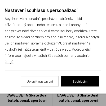
Nastavení souhlasu s personalizací
Recenze
Abychom vám usnadnili procházení stránek, nabídli
přizpůsobený obsah nebo reklamu a mohli anonymně
Produkt zatím nemá žádné hodnocení,
buďte první, kdo
analyzovat návštěvnost, využíváme soubory cookies, které
produkt ohodnotí!
sdílíme se svými partnery pro sociální média, inzerci a analýzu.
Jejich nastavení upravíte odkazem "Upravit nastavení" a
Přidat hodnocení
kdykoliv jej můžete změnit v patičce webu. Podrobnější
informace najdete v našich
Zásadách ochrany osobních
údajů
.
Zboží se stejným motivem
Upravit nastavení
Souhlasím
BAAGL SET 5 Skate Dual:
BAAGL SET 3 Skate Dual:
batoh, penál, sportovní
batoh, penál, sportovní
taška, ledvinka, obal na
taška GRS