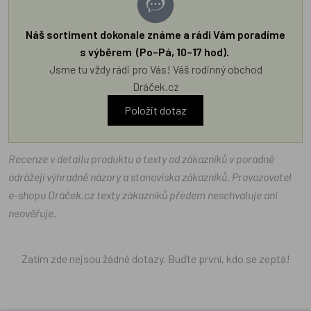
Náš sortiment dokonale známe a rádi Vám poradíme
s výběrem (Po–Pá, 10–17 hod).
Jsme tu vždy rádi pro Vás! Váš rodinný obchod
Dráček.cz
Položit dotaz
Recenze v detailu produktu a texty od zákazníků v poradně
odrážejí výhradně názory a stanoviska zákazníků. Provozovatel
e-shopu Dráček.cz texty zákazníků předem neschvaluje ani
neověřuje.
Zatím zde nejsou žádné dotazy. Buďte první, kdo se zeptá!