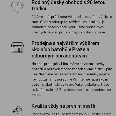
Rodinný český obchod s 20 letou
tradicí
Děláme naši práci poctivě a rádi a doufáme, že je to
znát. Osobní přístup ke každému zákazníkovi je
základem našeho podnikání. Jsme rodiče dvou
úžasných dětí, a i proto víme, co potěší ty Vaše.
Prodejna s největším výběrem
školních batohů v Praze a
odborným poradenstvím
Na naší prodejně v Libni máme skladem stovky
batohů a aktovek mnoha značek a víme o nich úplně
vše. Neztrácejte čas výběrem na internetu, přijďte
rovnou za námi, poradíme Vám ten nejlepší školní
batoh či školní aktovku pro Vašeho školáka. Máte
to k nám daleko? Zavolejte, napište, poradíme i na
dálku.
Kvalita vždy na prvním místě
Prodáváme jen to, co bychom koupili i našim dětem.