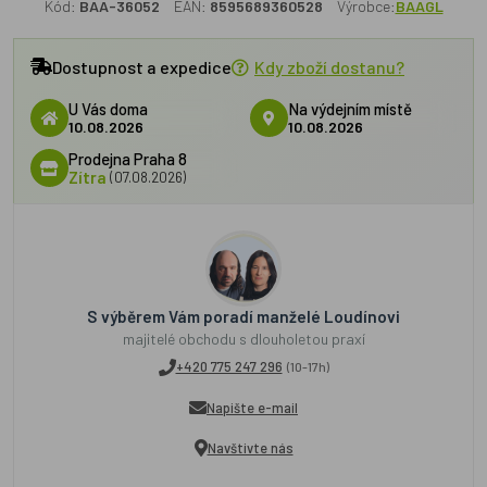
Kód:
BAA-36052
EAN:
8595689360528
Výrobce:
BAAGL
Dostupnost a expedice
Kdy zboží dostanu?
U Vás doma
Na výdejním místě
10.08.2026
10.08.2026
Prodejna Praha 8
Zítra
(07.08.2026)
S výběrem Vám poradí manželé Loudínovi
majitelé obchodu s dlouholetou praxí
+420 775 247 296
(10-17h)
Napište e-mail
Navštivte nás