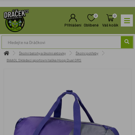
0
0
Přihlášení
Oblíbené
Váš košík
Školní batohy a školní aktovky
Školní potřeby
BAAGL Skládací sportovní taška Hoop Dual GRS