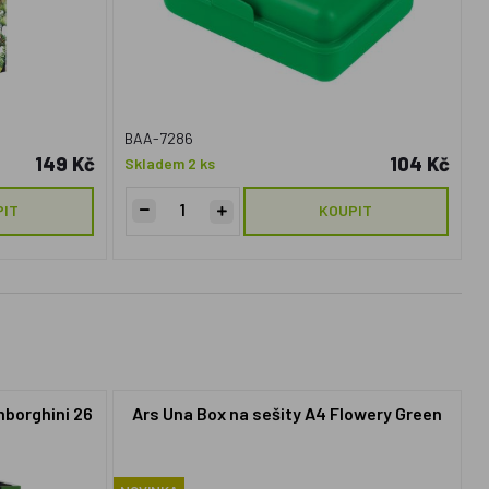
BAA-7286
149 Kč
104 Kč
Skladem 2 ks
PIT
KOUPIT
mborghini 26
Ars Una Box na sešity A4 Flowery Green