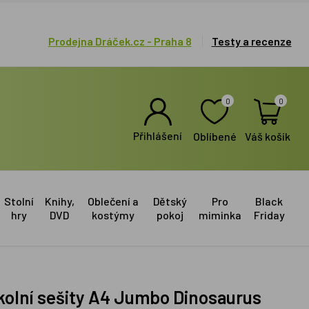
Prodejna Dráček.cz - Praha 8
Testy a recenze
0
0
Přihlášení
Oblíbené
Váš košík
Stolní
Knihy,
Oblečení a
Dětský
Pro
Black
hry
DVD
kostýmy
pokoj
miminka
Friday
kolní sešity A4 Jumbo Dinosaurus