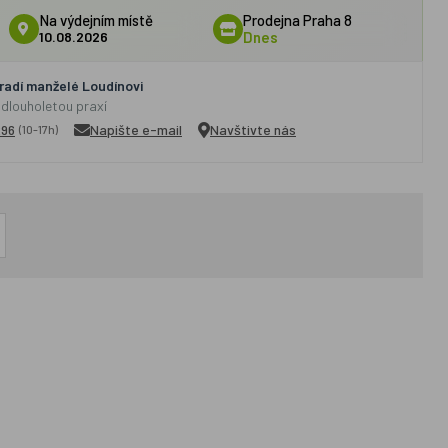
Na výdejním místě
Prodejna Praha 8
10.08.2026
Dnes
adí manželé Loudínovi
 dlouholetou praxí
296
Napište e-mail
Navštivte nás
(10-17h)