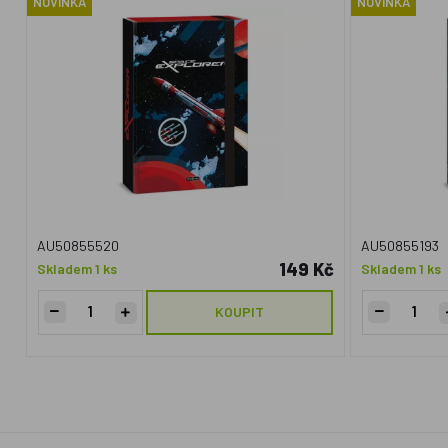
NOVINKA
NOVINKA
AU50855520
AU50855193
149 Kč
Skladem 1 ks
Skladem 1 ks
KOUPIT