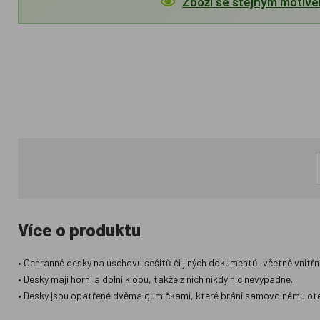
Zboží se stejným motiv
Více o produktu
• Ochranné desky na úschovu sešitů či jiných dokumentů, včetně vnitřní
• Desky mají horní a dolní klopu, takže z nich nikdy nic nevypadne.
• Desky jsou opatřené dvěma gumičkami, které brání samovolnému ote