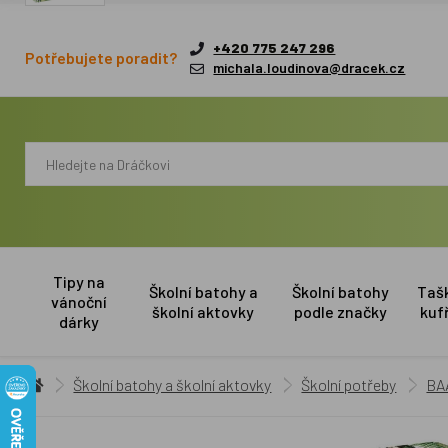
+420 775 247 296
Potřebujete poradit?
michala.loudinova@dracek.cz
Tipy na
Školní batohy a
Školní batohy
Taš
vánoční
školní aktovky
podle značky
kuf
dárky
Školní batohy a školní aktovky
Školní potřeby
BA