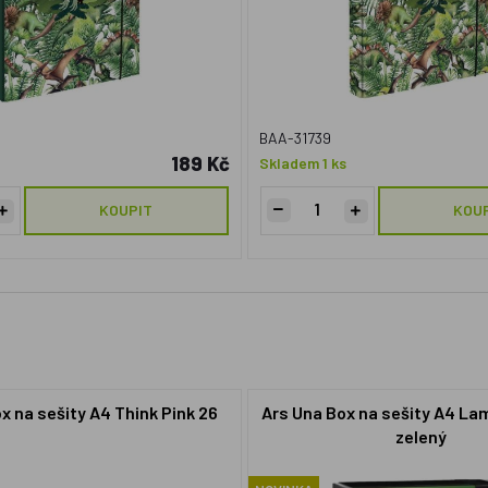
BAA-31739
189 Kč
Skladem 1 ks
KOUPIT
KOU
x na sešity A4 Think Pink 26
Ars Una Box na sešity A4 La
zelený