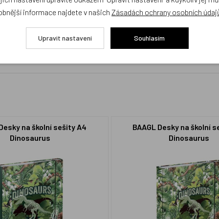
obnější informace najdete v našich
Zásadách ochrany osobních údaj
cení,
buďte první, kdo produkt ohodnotí!
Upravit nastavení
Souhlasím
esky na školní sešity A4
BAAGL Desky na školní s
Dinosaurus
Dinosaurus