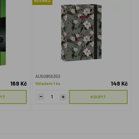
NOVINKA
AU50855353
169 Kč
149 Kč
Skladem 1 ks
PIT
KOUPIT