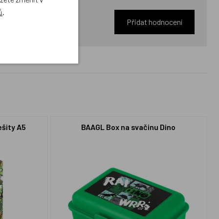
ů
.
Přidat hodnocení
ešity A5
BAAGL Box na svačinu Dino