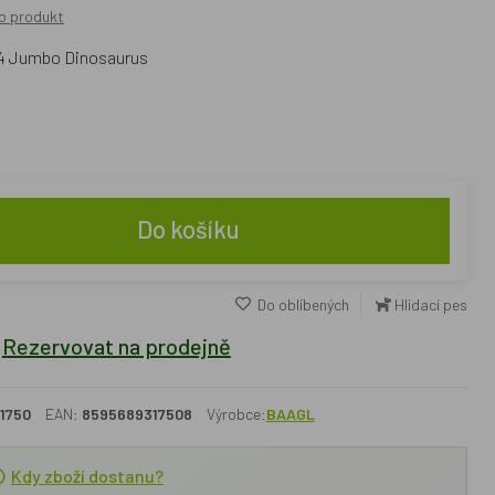
o produkt
A4 Jumbo Dinosaurus
Do košíku
Do oblíbených
Hlídací pes
Rezervovat na prodejně
1750
EAN:
8595689317508
Výrobce:
BAAGL
Kdy zboží dostanu?