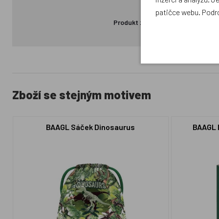
patičce webu. Podr
Produkt zatím nemá žádné hodno
Zboží se stejným motivem
BAAGL Sáček Dinosaurus
BAAGL D