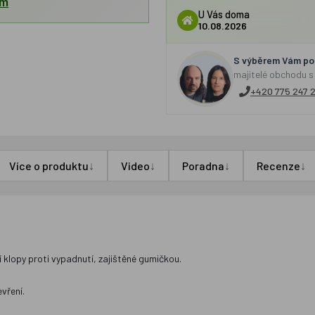
em
U Vás doma
10.08.2026
S výběrem Vám por
majitelé obchodu s
+420 775 247 
↓
↓
↓
↓
Více o produktu
Video
Poradna
Recenze
 klopy proti vypadnutí, zajištěné gumičkou.
vření.