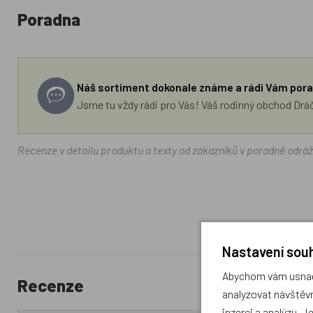
Poradna
Náš sortiment dokonale známe a rádi Vám pora
Jsme tu vždy rádi pro Vás! Váš rodinný obchod Drá
Recenze v detailu produktu a texty od zákazníků v poradně odrá
Nastavení souh
Abychom vám usnadn
Recenze
analyzovat návštěvn
inzerci a analýzu. J