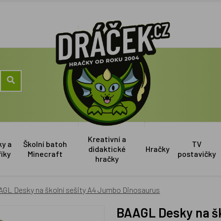
Kreativní a
ky a
Školní batoh
TV
didaktické
Hračky
říky
Minecraft
postavičky
hračky
AGL Desky na školní sešity A4 Jumbo Dinosaurus
BAAGL Desky na š