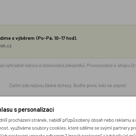
díme s výběrem (Po–Pá, 10–17 hod).
ček.cz
žejí výhradně názory a stanoviska zákazníků. Provozovatel e-shopu D
Zatím zde nejsou žádné dotazy. Buďte první, kdo se zeptá!
lasu s personalizací
ili procházení stránek, nabídli přizpůsobený obsah nebo reklamu 
ost, využíváme soubory cookies, které sdílíme se svými partnery pro
ejich nastavení upravíte odkazem "Upravit nastavení" a kdykoliv jej m