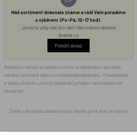
Náš sortiment dokonale známe a rádi Vám poradíme
s výběrem (Po–Pá, 10–17 hod).
Jsme tu vždy rádi pro Vás! Váš rodinný obchod
Dráček.cz
Položit dotaz
Recenze v detailu produktu a texty od zákazníků v poradně
odrážejí výhradně názory a stanoviska zákazníků. Provozovatel
e-shopu Dráček.cz texty zákazníků předem neschvaluje ani
neověřuje.
Zatím zde nejsou žádné dotazy. Buďte první, kdo se zeptá!