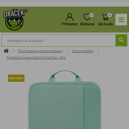
0
0
Přihlášení
Oblíbené
Váš košík
Školní batohy a školní aktovky
Školní potřeby
Pořadač Ergobag Satch Triple Flex - Mint
NOVINKA