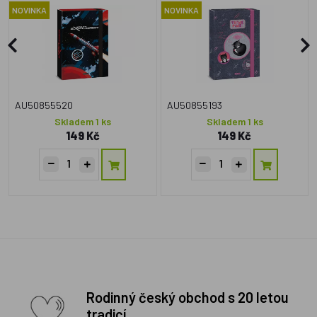
NOVINKA
NOVINKA
AU50855520
AU50855193
Skladem 1 ks
Skladem 1 ks
149 Kč
149 Kč
Rodinný český obchod s 20 letou
tradicí