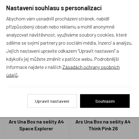
Nastavení souhlasu s personalizací
Recenze
Abychom vám usnadnili procházení stránek, nabídli
přizpůsobený obsah nebo reklamu a mohli anonymně
analyzovat návštěvnost, využíváme soubory cookies, které
Produkt zatím nemá žádné hodnocení,
buďte první, kdo
produkt ohodnotí!
sdílíme se svými partnery pro sociální média, inzerci a analýzu.
Jejich nastavení upravíte odkazem "Upravit nastavení" a
Přidat hodnocení
kdykoliv jej můžete změnit v patičce webu. Podrobnější
informace najdete v našich
Zásadách ochrany osobních
údajů
.
Alternativní zboží
Upravit nastavení
Souhlasím
Ars Una Box na sešity A4
Ars Una Box na sešity A4
Space Explorer
Think Pink 26