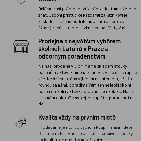
Děláme naši práci poctivě a rádi a doufáme, že je to
znát. Osobní přístup ke každému zákazníkovi je
základem našeho podnikání. Jsme rodiče dvou
úžasných dětí, a i proto víme, co potěší ty Vaše.
Prodejna s největším výběrem
školních batohů v Praze a
odborným poradenstvím
Na naší prodejně v Libni máme skladem stovky
batohů a aktovek mnoha značek a víme o nich úplně
vše. Neztrácejte čas výběrem na internetu, přijďte
rovnou za námi, poradíme Vám ten nejlepší školní
batoh či školní aktovku pro Vašeho školáka. Máte
to k nám daleko? Zavolejte, napište, poradíme i na
dálku.
Kvalita vždy na prvním místě
Prodáváme jen to, co bychom koupili i našim dětem.
Sortiment, který neprojde našimi přísnými měřítky
na kvalitu, do nabídky nezařazujeme.