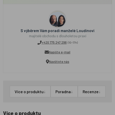
S výběrem Vám poradí manželé Loudínovi
majitelé obchodu s dlouholetou praxí
+420 775 247 296
(10-17h)
Napište e-mail
Navštivte nás
↓
↓
↓
Více o produktu
Poradna
Recenze
Více o produktu