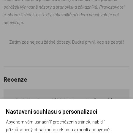
odrážejí výhradně názory a stanoviska zákazníků. Provozovatel
e-shopu Dráček.cz texty zákazníků předem neschvaluje ani
neověřuje.
Zatím zde nejsou žádné dotazy. Buďte první, kdo se zeptá!
Recenze
Produkt zatím nemá žádné hodnocení,
buďte první, kdo
produkt ohodnotí!
Nastavení souhlasu s personalizací
Přidat hodnocení
Abychom vám usnadnili procházení stránek, nabídli
přizpůsobený obsah nebo reklamu a mohli anonymně