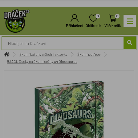
0
0
Přihlášení
Oblíbené
Váš košík
Školní batohy a školní aktovky
Školní potřeby
BAAGL Desky na školní sešity A4 Dinosaurus