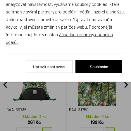
analyzovat návštěvnost, využíváme soubory cookies, které
sdílíme se svými partnery pro sociální média, inzerci a analýzu.
Jejich nastavení upravíte odkazem "Upravit nastavení" a
kdykoliv jej můžete změnit v patičce webu. Podrobnější
Zboží se stejným motivem
informace najdete v našich
Zásadách ochrany osobních
údajů
.
BAAGL Sáček Dinosaurus
BAAGL Desky na školní
sešity A4 Jumbo
Dinosaurus
Upravit nastavení
Souhlasím
BAA-30735
BAA-31750
Skladem 3 ks
Skladem 1 ks
261 Kč
199 Kč