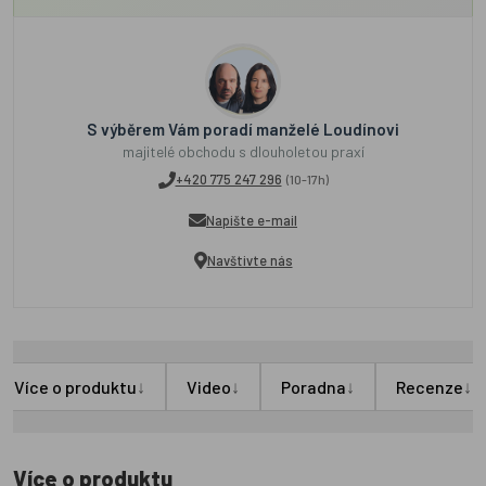
S výběrem Vám poradí manželé Loudínovi
majitelé obchodu s dlouholetou praxí
+420 775 247 296
(10-17h)
Napište e-mail
Navštivte nás
↓
↓
↓
↓
Více o produktu
Video
Poradna
Recenze
Více o produktu