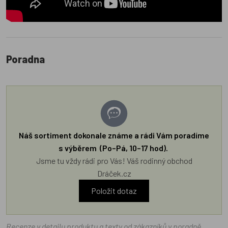
Poradna
Náš sortiment dokonale známe a rádi Vám poradíme
s výběrem (Po–Pá, 10–17 hod).
Jsme tu vždy rádi pro Vás! Váš rodinný obchod
Dráček.cz
Položit dotaz
Recenze v detailu produktu a texty od zákazníků v poradně