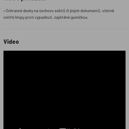
• Ochranné desky na úschovu sešitů či jiných dokumentů, včetně
vnitřní klopy proti vypadnutí, zajištěné gumičkou.
Video