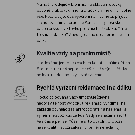
Na naší prodejně v Libni máme skladem stovky
batohů a aktovek mnoha značek a víme o nich úplně
vše. Neztrácejte čas výběrem na internetu, přijďte
rovnou za námi, poradíme Vám ten nejlepší školní
batoh či školní aktovku pro Vašeho školáka. Máte
to k nám daleko? Zavolejte, napište, poradíme i na
dálku.
Kvalita vždy na prvním místě
Prodáváme jen to, co bychom koupili i našim dětem.
Sortiment, který neprojde našimi přísnými měřítky
na kvalitu, do nabídky nezařazujeme.
Rychlé vyřízení reklamace i na dálku
Pokud to povaha vady umožňuje (zjevná
neopravitelnost výrobku), reklamaci vyřídíme i na
základě pouhého zaslání fotografií na náš email a
vyměníme zboží kus za kus. Vždy se snažíme šetřit
Váš čas a peníze. Můžeme si to dovolit, protože
naše kvalitní zboží zákazníci téměř nereklamují.