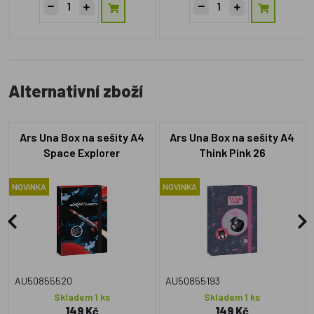
Alternativní zboží
Ars Una Box na sešity A4
Ars Una Box na sešity A4
Space Explorer
Think Pink 26
NOVINKA
NOVINKA
AU50855520
AU50855193
Skladem 1 ks
Skladem 1 ks
149 Kč
149 Kč