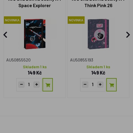
Space Explorer
Think Pink 26
NOVINKA
NOVINKA
AU50855520
AU50855193
Skladem 1 ks
Skladem 1 ks
149 Kč
149 Kč