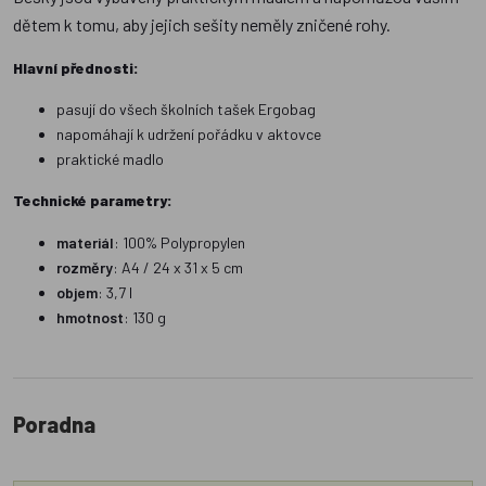
dětem k tomu, aby jejich sešity neměly zničené rohy.
Hlavní přednosti:
pasují do všech školních tašek Ergobag
napomáhají k udržení pořádku v aktovce
praktické madlo
Technické parametry:
materiál
: 100% Polypropylen
rozměry
: A4 / 24 x 31 x 5 cm
objem
: 3,7 l
hmotnost
: 130 g
Poradna