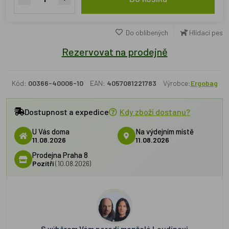
Do oblíbených
Hlídací pes
Rezervovat na prodejně
Kód:
00366-40006-10
EAN:
4057081221783
Výrobce:
Ergobag
Dostupnost a expedice
Kdy zboží dostanu?
U Vás doma
Na výdejním místě
11.08.2026
11.08.2026
Prodejna Praha 8
Pozítří
(10.08.2026)