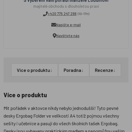
S výběrem Vám poradí manželé Loudínovi
majitelé obchodu s dlouholetou praxí
+420 775 247 296
(10-17h)
Napište e-mail
Navštivte nás
↓
↓
↓
Více o produktu
Poradna
Recenze
Více o produktu
Mít pořádek v aktovce nikdy nebylo jednodušší! Tyto pevné
desky Ergobag Folder ve velikosti A4 totiž pojmou všechny
sešity i učebnice a pasují do všech školních tašek Ergobag.
Desky jsou vybaveny praktickým madlem a napomůžou vašim