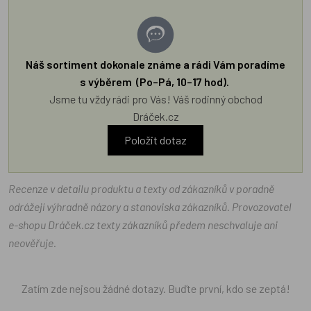
Náš sortiment dokonale známe a rádi Vám poradíme
s výběrem (Po–Pá, 10–17 hod).
Jsme tu vždy rádi pro Vás! Váš rodinný obchod
Dráček.cz
Položit dotaz
Recenze v detailu produktu a texty od zákazníků v poradně
odrážejí výhradně názory a stanoviska zákazníků. Provozovatel
e-shopu Dráček.cz texty zákazníků předem neschvaluje ani
neověřuje.
Zatím zde nejsou žádné dotazy. Buďte první, kdo se zeptá!