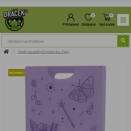
0
0
Přihlášení
Oblíbené
Váš košík
Desky na sešity Ergobag A4 - Fairy
NOVINKA