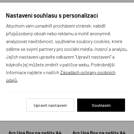
Nastavení souhlasu s personalizací
Abychom vám usnadnili procházení stránek, nabídli
Recenze
přizpůsobený obsah nebo reklamu a mohli anonymně
analyzovat návštěvnost, využíváme soubory cookies, které
sdílíme se svými partnery pro sociální média, inzerci a analýzu.
Produkt zatím nemá žádné hodnocení,
buďte první, kdo
produkt ohodnotí!
Jejich nastavení upravíte odkazem "Upravit nastavení" a
kdykoliv jej můžete změnit v patičce webu. Podrobnější
Přidat hodnocení
informace najdete v našich
Zásadách ochrany osobních
údajů
.
Upravit nastavení
Souhlasím
Alternativní zboží
Ars Una Box na sešity A4
Ars Una Box na sešity A4