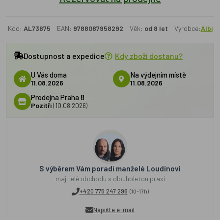
Kód:
AL73675
EAN:
9788087958292
Věk:
od 8 let
Výrobce:
Albi
Dostupnost a expedice
Kdy zboží dostanu?
U Vás doma
Na výdejním místě
11.08.2026
11.08.2026
Prodejna Praha 8
Pozítří
(10.08.2026)
S výběrem Vám poradí manželé Loudínovi
majitelé obchodu s dlouholetou praxí
+420 775 247 296
(10-17h)
Napište e-mail