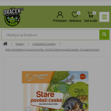
0
0
Přihlášení
Oblíbené
Váš košík
Hračky
Interaktivní hračky
Albi interaktivní mluvící kniha - Kniha Staré pověsti české - Kouzelné čtení