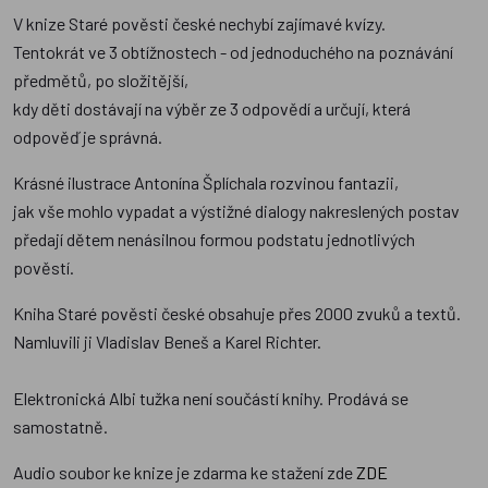
V knize Staré pověsti české nechybí zajímavé kvízy.
Tentokrát ve 3 obtížnostech - od jednoduchého na poznávání
předmětů, po složitější,
kdy děti dostávají na výběr ze 3 odpovědí a určují, která
odpověď je správná.
Krásné ilustrace Antonína Šplíchala rozvinou fantazii,
jak vše mohlo vypadat a výstižné dialogy nakreslených postav
předají dětem nenásilnou formou podstatu jednotlivých
pověstí.
Kniha Staré pověsti české obsahuje přes 2000 zvuků a textů.
Namluvili ji Vladislav Beneš a Karel Richter.
Elektronická Albi tužka není součástí knihy. Prodává se
samostatně.
Audio soubor ke knize je zdarma ke stažení zde
ZDE