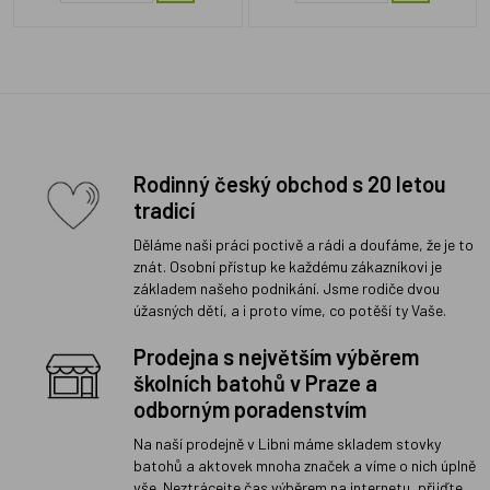
Rodinný český obchod s 20 letou
tradicí
Děláme naši práci poctivě a rádi a doufáme, že je to
znát. Osobní přístup ke každému zákazníkovi je
základem našeho podnikání. Jsme rodiče dvou
úžasných dětí, a i proto víme, co potěší ty Vaše.
Prodejna s největším výběrem
školních batohů v Praze a
odborným poradenstvím
Na naší prodejně v Libni máme skladem stovky
batohů a aktovek mnoha značek a víme o nich úplně
vše. Neztrácejte čas výběrem na internetu, přijďte