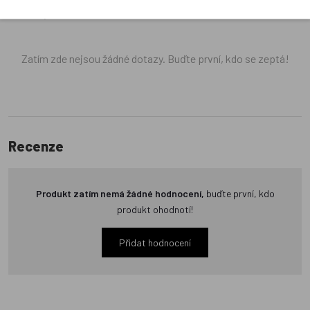
neověřuje.
Zatím zde nejsou žádné dotazy. Buďte první, kdo se zeptá!
Recenze
Produkt zatím nemá žádné hodnocení,
buďte první, kdo
produkt ohodnotí!
Přidat hodnocení