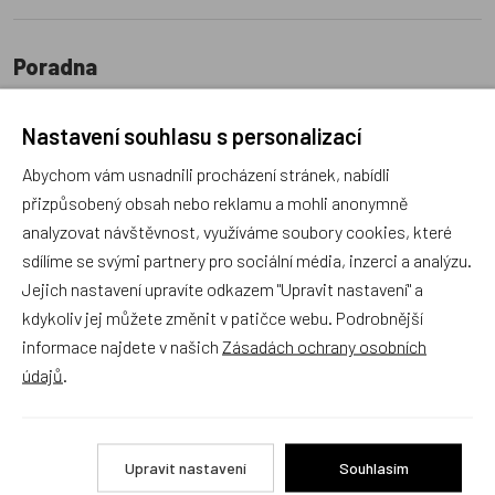
Poradna
Nastavení souhlasu s personalizací
Abychom vám usnadnili procházení stránek, nabídli
přizpůsobený obsah nebo reklamu a mohli anonymně
analyzovat návštěvnost, využíváme soubory cookies, které
Náš sortiment dokonale známe a rádi Vám poradíme
sdílíme se svými partnery pro sociální média, inzerci a analýzu.
s výběrem (Po–Pá, 10–17 hod).
Jsme tu vždy rádi pro Vás! Váš rodinný obchod
Jejich nastavení upravíte odkazem "Upravit nastavení" a
Dráček.cz
kdykoliv jej můžete změnit v patičce webu. Podrobnější
informace najdete v našich
Zásadách ochrany osobních
Položit dotaz
údajů
.
Recenze v detailu produktu a texty od zákazníků v poradně
odrážejí výhradně názory a stanoviska zákazníků. Provozovatel
Upravit nastavení
Souhlasím
e-shopu Dráček.cz texty zákazníků předem neschvaluje ani