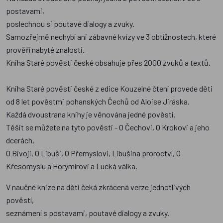
postavami,
poslechnou si poutavé dialogy a zvuky.
Samozřejmě nechybí ani zábavné kvízy ve 3 obtížnostech, které
prověří nabyté znalosti.
Kniha Staré pověsti české obsahuje přes 2000 zvuků a textů.
Kniha Staré pověsti české z edice Kouzelné čtení provede děti
od 8 let pověstmi pohanských Čechů od Aloise Jiráska.
Každá dvoustrana knihy je věnována jedné pověsti.
Těšit se můžete na tyto pověsti - O Čechovi, O Krokovi a jeho
dcerách,
O Bivoji, O Libuši, O Přemyslovi, Libušina proroctví, O
Křesomyslu a Horymírovi a Lucká válka.
V naučné knize na děti čeká zkrácená verze jednotlivých
pověstí,
seznámení s postavami, poutavé dialogy a zvuky.