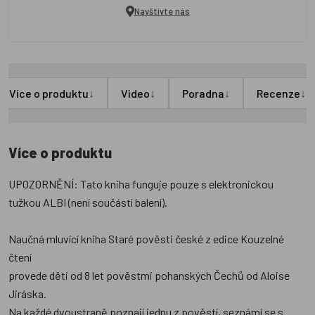
Navštivte nás
↓
↓
↓
↓
Více o produktu
Video
Poradna
Recenze
Více o produktu
UPOZORNĚNÍ: Tato kniha funguje pouze s elektronickou
tužkou ALBI (není součástí balení).
Naučná mluvící kniha Staré pověsti české z edice Kouzelné
čtení
provede děti od 8 let pověstmi pohanských Čechů od Aloise
Jiráska.
Na každé dvoustraně poznají jednu z pověstí, seznámí se s