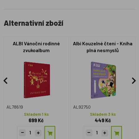
Alternativní zboží
ALBI Vánoční rodinné
Albi Kouzelné čtení - Kniha
zvukoalbum
plná nesmyslů
AL78619
AL92750
Skladem 1 ks
Skladem 3 ks
699 Kč
449 Kč