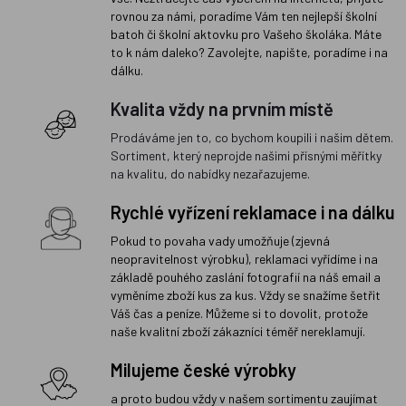
rovnou za námi, poradíme Vám ten nejlepší školní
batoh či školní aktovku pro Vašeho školáka. Máte
to k nám daleko? Zavolejte, napište, poradíme i na
dálku.
Kvalita vždy na prvním místě
Prodáváme jen to, co bychom koupili i našim dětem.
Sortiment, který neprojde našimi přísnými měřítky
na kvalitu, do nabídky nezařazujeme.
Rychlé vyřízení reklamace i na dálku
Pokud to povaha vady umožňuje (zjevná
neopravitelnost výrobku), reklamaci vyřídíme i na
základě pouhého zaslání fotografií na náš email a
vyměníme zboží kus za kus. Vždy se snažíme šetřit
Váš čas a peníze. Můžeme si to dovolit, protože
naše kvalitní zboží zákazníci téměř nereklamují.
Milujeme české výrobky
a proto budou vždy v našem sortimentu zaujímat