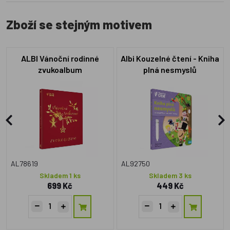
Zboží se stejným motivem
ALBI Vánoční rodinné
Albi Kouzelné čtení - Kniha
zvukoalbum
plná nesmyslů
AL78619
AL92750
Skladem 1 ks
Skladem 3 ks
699 Kč
449 Kč