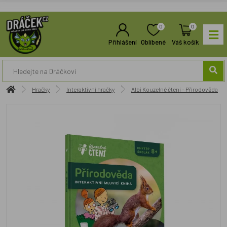
0
0
Přihlášení
Oblíbené
Váš košík
Hračky
Interaktivní hračky
Albi Kouzelné čtení - Přírodověda