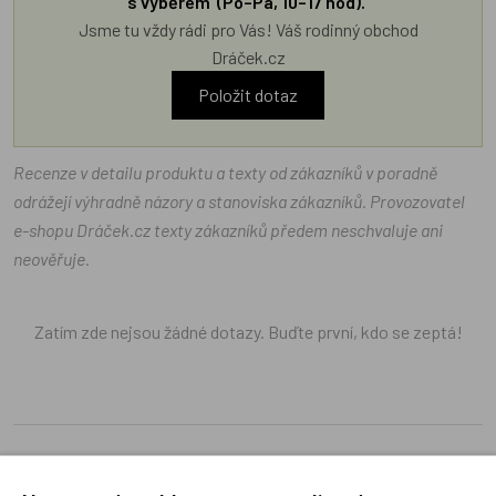
s výběrem (Po–Pá, 10–17 hod).
Jsme tu vždy rádi pro Vás! Váš rodinný obchod
Dráček.cz
Položit dotaz
Recenze v detailu produktu a texty od zákazníků v poradně
odrážejí výhradně názory a stanoviska zákazníků. Provozovatel
e-shopu Dráček.cz texty zákazníků předem neschvaluje ani
neověřuje.
Zatím zde nejsou žádné dotazy. Buďte první, kdo se zeptá!
Recenze