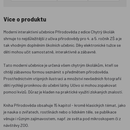
Více o produktu
Moderní interaktivní učebnice Přírodověda z edice Chytrý školák
shrnuje to nejdůležitější z učiva přírodovědy pro 4. a 5. ročník ZŠ a je
tak vhodným doplněním školních učebnic. Díky elektronické tužce se
děti mohou učit samostatně, interaktivně a zábavně.
Tato moderní učebnice je určená všem chytrým školákům, kteří se
chtějí zábavnou formou seznámit s předmětem přírodověda.
Prostřednictvím vtipných ilustrací a množství nevšedních fotografií
děti rychleji proniknou do učební látky. Učivo si mohou zopakovat
pomocí kvízů. Důraz je kladen na praktické využití získaných znalostí.
Kniha Přírodověda obsahuje 15 kapitol - kromě klasických témat, jako
je nauka o zvířatech, rostlinách nebo o lidském těle, se publikace
věnuje i různým zajímavostem, např. ze světa pod mikroskopem či z
návštěvy ZOO.