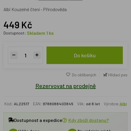
Albi Kouzelné čtení - Přírodověda
449 Kč
Skladem 1 ks
Dostupnost:
Do košíku
Do oblíbených
Hlídací pes
Rezervovat na prodejně
Kód:
AL22517
EAN:
9788088403845
Věk:
od 8 let
Výrobce:
Albi
Dostupnost a expedice
Kdy zboží dostanu?