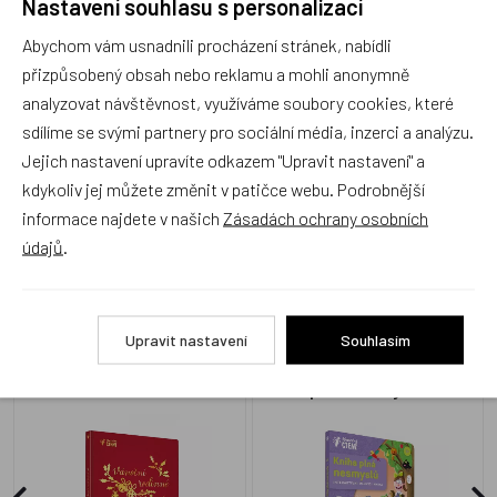
Nastavení souhlasu s personalizací
Abychom vám usnadnili procházení stránek, nabídli
Produkt zatím nemá žádné hodnocení,
buďte první, kdo
přizpůsobený obsah nebo reklamu a mohli anonymně
produkt ohodnotí!
analyzovat návštěvnost, využíváme soubory cookies, které
sdílíme se svými partnery pro sociální média, inzerci a analýzu.
Přidat hodnocení
Jejich nastavení upravíte odkazem "Upravit nastavení" a
kdykoliv jej můžete změnit v patičce webu. Podrobnější
informace najdete v našich
Zásadách ochrany osobních
údajů
.
Zboží se stejným motivem
Upravit nastavení
Souhlasím
ALBI Vánoční rodinné
Albi Kouzelné čtení - Kniha
zvukoalbum
plná nesmyslů