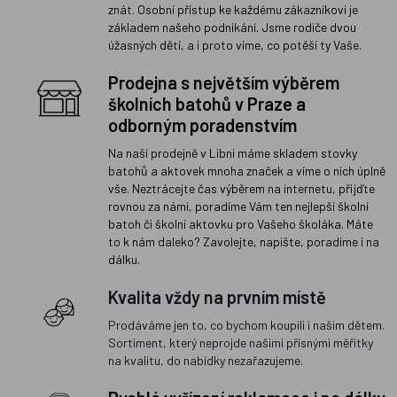
znát. Osobní přístup ke každému zákazníkovi je
základem našeho podnikání. Jsme rodiče dvou
úžasných dětí, a i proto víme, co potěší ty Vaše.
Prodejna s největším výběrem
školních batohů v Praze a
odborným poradenstvím
Na naší prodejně v Libni máme skladem stovky
batohů a aktovek mnoha značek a víme o nich úplně
vše. Neztrácejte čas výběrem na internetu, přijďte
rovnou za námi, poradíme Vám ten nejlepší školní
batoh či školní aktovku pro Vašeho školáka. Máte
to k nám daleko? Zavolejte, napište, poradíme i na
dálku.
Kvalita vždy na prvním místě
Prodáváme jen to, co bychom koupili i našim dětem.
Sortiment, který neprojde našimi přísnými měřítky
na kvalitu, do nabídky nezařazujeme.