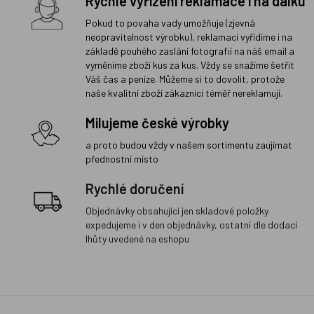
Rychlé vyřízení reklamace i na dálku
Pokud to povaha vady umožňuje (zjevná
neopravitelnost výrobku), reklamaci vyřídíme i na
základě pouhého zaslání fotografií na náš email a
vyměníme zboží kus za kus. Vždy se snažíme šetřit
Váš čas a peníze. Můžeme si to dovolit, protože
naše kvalitní zboží zákazníci téměř nereklamují.
Milujeme české výrobky
a proto budou vždy v našem sortimentu zaujímat
přednostní místo
Rychlé doručení
Objednávky obsahující jen skladové položky
expedujeme i v den objednávky, ostatní dle dodací
lhůty uvedené na eshopu