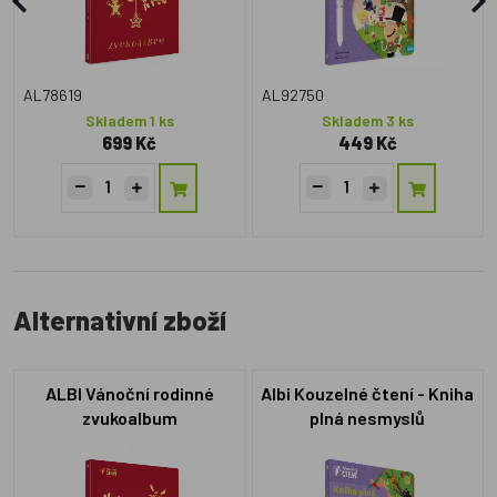
AL78619
AL92750
Skladem 1 ks
Skladem 3 ks
699 Kč
449 Kč
Alternativní zboží
ALBI Vánoční rodinné
Albi Kouzelné čtení - Kniha
zvukoalbum
plná nesmyslů