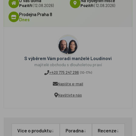
U Vás doma
Na výdejním místě
Pozítří
(12.08.2026)
Pozítří
(12.08.2026)
Prodejna Praha 8
Dnes
S výběrem Vám poradí manželé Loudínovi
majitelé obchodu s dlouholetou praxí
+420 775 247 296
(10-17h)
Napište e-mail
Navštivte nás
↓
↓
↓
Více o produktu
Poradna
Recenze