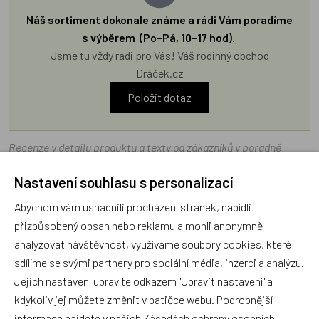
Náš sortiment dokonale známe a rádi Vám poradíme
s výběrem (Po–Pá, 10–17 hod).
Jsme tu vždy rádi pro Vás! Váš rodinný obchod
Dráček.cz
Položit dotaz
Recenze v detailu produktu a texty od zákazníků v poradně
odrážejí výhradně názory a stanoviska zákazníků. Provozovatel
Nastavení souhlasu s personalizací
e-shopu Dráček.cz texty zákazníků předem neschvaluje ani
neověřuje.
Abychom vám usnadnili procházení stránek, nabídli
přizpůsobený obsah nebo reklamu a mohli anonymně
analyzovat návštěvnost, využíváme soubory cookies, které
Zatím zde nejsou žádné dotazy. Buďte první, kdo se zeptá!
sdílíme se svými partnery pro sociální média, inzerci a analýzu.
Jejich nastavení upravíte odkazem "Upravit nastavení" a
kdykoliv jej můžete změnit v patičce webu. Podrobnější
informace najdete v našich
Zásadách ochrany osobních