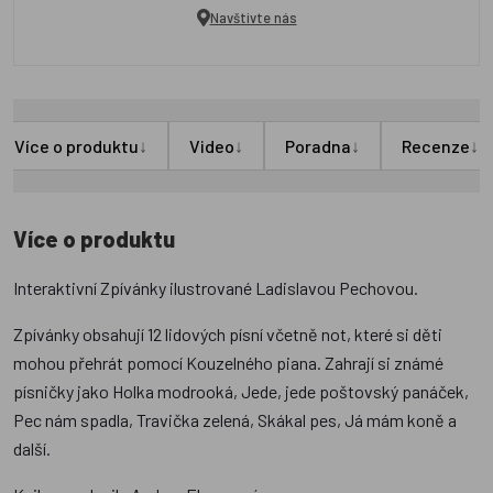
Navštivte nás
↓
↓
↓
↓
Více o produktu
Video
Poradna
Recenze
Více o produktu
Interaktivní Zpívánky ilustrované Ladislavou Pechovou.
Zpívánky obsahují 12 lidových písní včetně not, které si děti
mohou přehrát pomocí Kouzelného piana. Zahrají si známé
písničky jako Holka modrooká, Jede, jede poštovský panáček,
Pec nám spadla, Travička zelená, Skákal pes, Já mám koně a
další.