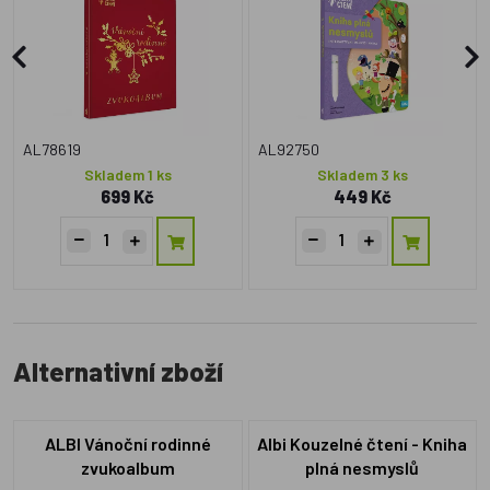
AL78619
AL92750
Skladem 1 ks
Skladem 3 ks
699 Kč
449 Kč
Alternativní zboží
ALBI Vánoční rodinné
Albi Kouzelné čtení - Kniha
zvukoalbum
plná nesmyslů