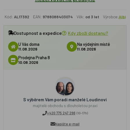
Kód:
AL17392
EAN:
9788088403074
Věk:
od 3 let
Výrobce:
Albi
Dostupnost a expedice
Kdy zboží dostanu?
U Vás doma
Na výdejním místě
11.08.2026
11.08.2026
Prodejna Praha 8
10.08.2026
S výběrem Vám poradí manželé Loudínovi
majitelé obchodu s dlouholetou praxí
+420 775 247 296
(10-17h)
Napište e-mail