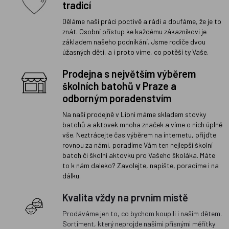
tradicí
Děláme naši práci poctivě a rádi a doufáme, že je to
znát. Osobní přístup ke každému zákazníkovi je
základem našeho podnikání. Jsme rodiče dvou
úžasných dětí, a i proto víme, co potěší ty Vaše.
Prodejna s největším výběrem
školních batohů v Praze a
odborným poradenstvím
Na naší prodejně v Libni máme skladem stovky
batohů a aktovek mnoha značek a víme o nich úplně
vše. Neztrácejte čas výběrem na internetu, přijďte
rovnou za námi, poradíme Vám ten nejlepší školní
batoh či školní aktovku pro Vašeho školáka. Máte
to k nám daleko? Zavolejte, napište, poradíme i na
dálku.
Kvalita vždy na prvním místě
Prodáváme jen to, co bychom koupili i našim dětem.
Sortiment, který neprojde našimi přísnými měřítky