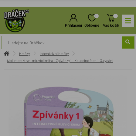
0
0
Přihlášení
Oblíbené
Váš košík
Hračky
Interaktivní hračky
Albi interaktivní mluvící kniha - Zpívánky 1 - Kouzelné čtení - 3.vydání