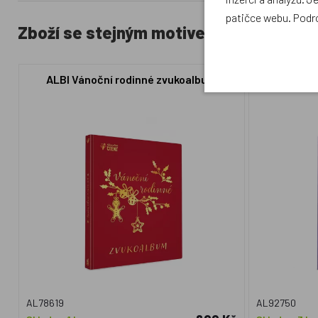
patičce webu. Podr
Zboží se stejným motivem
ALBI Vánoční rodinné zvukoalbum
Albi Kouzeln
AL78619
AL92750