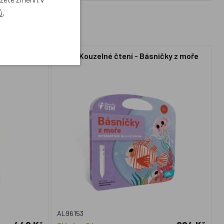
ů
.
rodověda
Albi Kouzelné čtení - Básničky z moře
AL96153