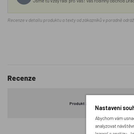
Jsme tu vždy rádi pro Vás! Váš rodinný obchod Drá
Recenze v detailu produktu a texty od zákazníků v poradně odrá
Recenze
Produkt zatím nemá žádné hodno
Nastavení souh
Abychom vám usnadn
analyzovat návštěvn
inzerci a analýzu. J