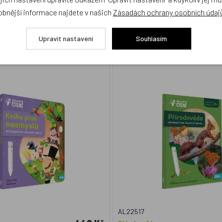
obnější informace najdete v našich
Zásadách ochrany osobních údaj
Upravit nastavení
Souhlasím
é čtení - Kniha plná nesmyslů
Albi Kouzelné čtení - Pří
AL22517