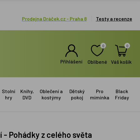
Prodejna Dráček.cz - Praha 8
Testy a recenze
0
0
Přihlášení
Oblíbené
Váš košík
Stolní
Knihy,
Oblečení a
Dětský
Pro
Black
hry
DVD
kostýmy
pokoj
miminka
Friday
ní - Pohádky z celého světa