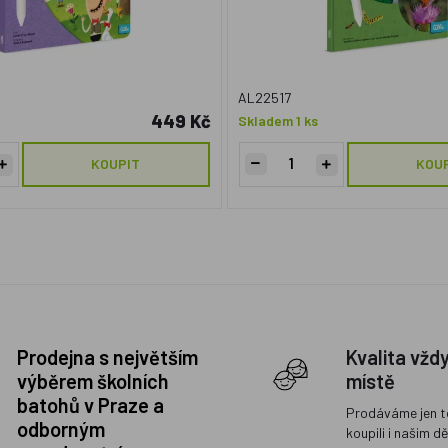
AL22517
449 Kč
Skladem 1 ks
KOUPIT
KOU
Prodejna s největším
Kvalita vžd
výběrem školních
místě
batohů v Praze a
Prodáváme jen t
odborným
koupili i našim d