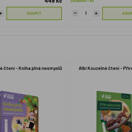
449 Kč
Skladem 1 ks
KOUPIT
KOU
é čtení - Kniha plná nesmyslů
Albi Kouzelné čtení - Pří