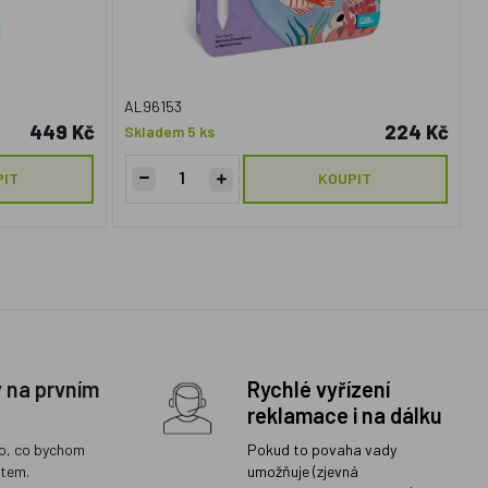
AL96153
449 Kč
224 Kč
Skladem 5 ks
PIT
KOUPIT
y na prvním
Rychlé vyřízení
reklamace i na dálku
o, co bychom
Pokud to povaha vady
ětem.
umožňuje (zjevná