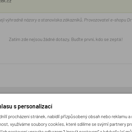
ček.cz
žejí výhradně názory a stanoviska zákazníků. Provozovatel e-shopu D
Zatím zde nejsou žádné dotazy. Buďte první, kdo se zeptá!
cení,
buďte první, kdo produkt ohodnotí!
lasu s personalizací
ili procházení stránek, nabídli přizpůsobený obsah nebo reklamu 
ost, využíváme soubory cookies, které sdílíme se svými partnery pro
ejich nastavení upravíte odkazem "Upravit nastavení" a kdykoliv jej m