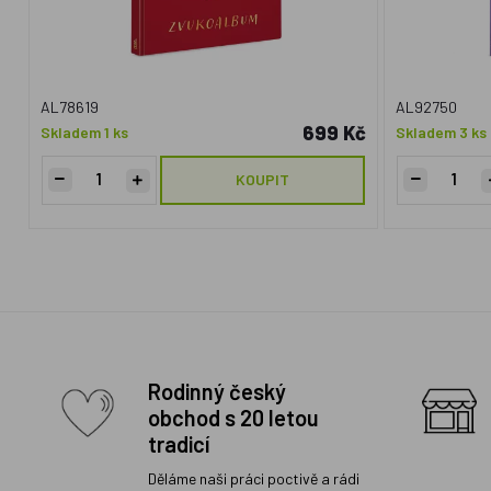
AL78619
AL92750
699 Kč
Skladem 1 ks
Skladem 3 ks
KOUPIT
Rodinný český
obchod s 20 letou
tradicí
Děláme naši práci poctivě a rádi