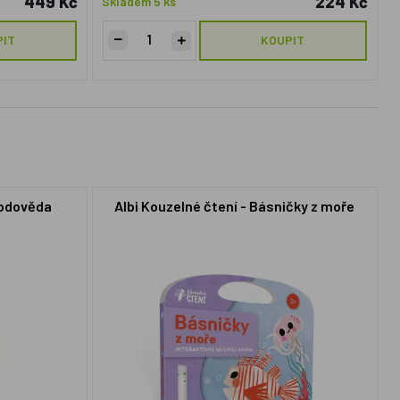
449 Kč
224 Kč
Skladem 5 ks
PIT
KOUPIT
rodověda
Albi Kouzelné čtení - Básničky z moře