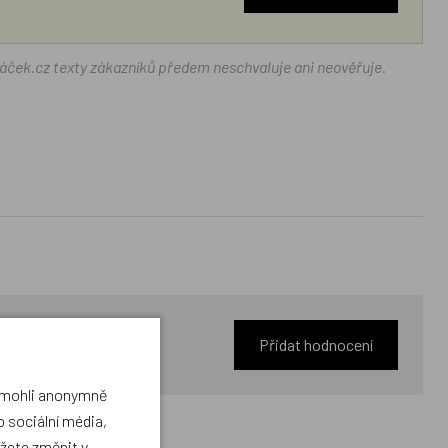
ráček.cz texty zákazníků předem neschvaluje ani neověřuje.
Přidat hodnocení
a mohli anonymně
 sociální média,
ůžete změnit v