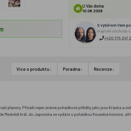
U Vás doma
10.08.2026
S výběrem Vám por
em
majitelé obchodu s
+420 775 247 
↓
↓
↓
Více o produktu
Poradna
Recenze
ší planety. Přináší nejen známé pohádkové příběhy jako jsou Kráska a zvíř
 Medvědí král, do Japonska se vydáte s pohádkou Kouzelná konvice, afri