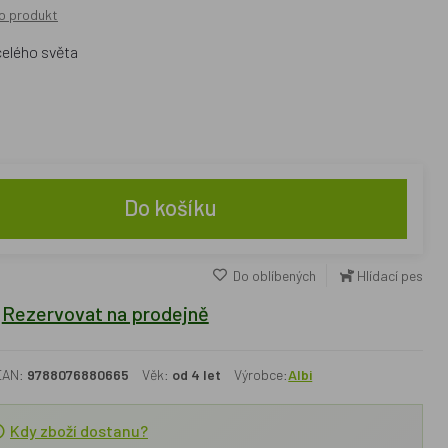
o produkt
celého světa
Do košíku
Do oblíbených
Hlídací pes
Rezervovat na prodejně
EAN:
9788076880665
Věk:
od 4 let
Výrobce:
Albi
Kdy zboží dostanu?