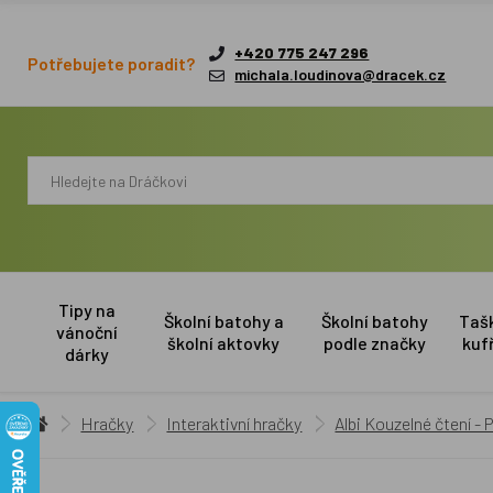
+420 775 247 296
Potřebujete poradit?
michala.loudinova@dracek.cz
Tipy na
Školní batohy a
Školní batohy
Taš
vánoční
školní aktovky
podle značky
kuf
dárky
Hračky
Interaktivní hračky
Albi Kouzelné čtení -