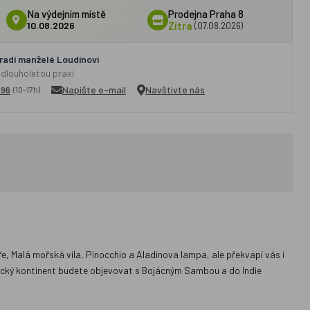
Na výdejním místě
Prodejna Praha 8
10.08.2026
Zítra
(07.08.2026)
adí manželé Loudínovi
 dlouholetou praxí
296
Napište e-mail
Navštivte nás
(10-17h)
e, Malá mořská víla, Pinocchio a Aladinova lampa, ale překvapí vás i
cký kontinent budete objevovat s Bojácným Sambou a do Indie