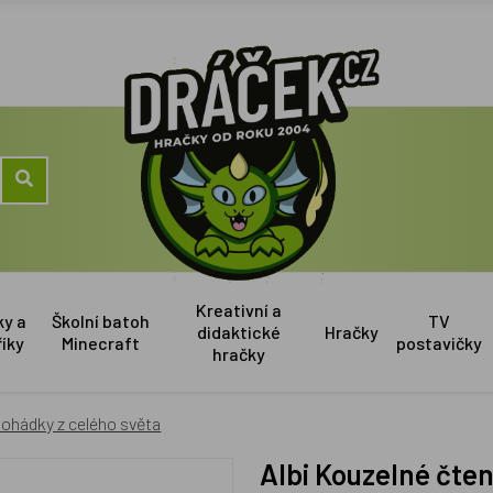
Kreativní a
ky a
Školní batoh
TV
didaktické
Hračky
říky
Minecraft
postavičky
hračky
 Pohádky z celého světa
Albi Kouzelné čte