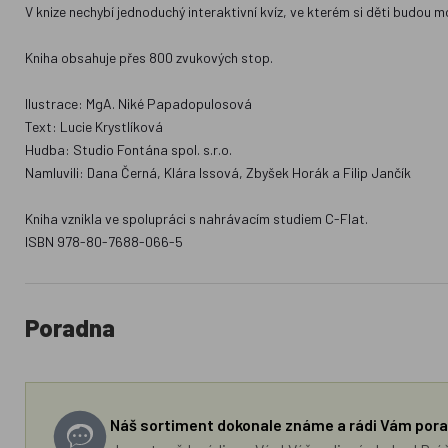
V knize nechybí jednoduchý interaktivní kvíz, ve kterém si děti budou mo
Kniha obsahuje přes 800 zvukových stop.
Ilustrace: MgA. Niké Papadopulosová
Text: Lucie Krystlíková
Hudba: Studio Fontána spol. s.r.o.
Namluvili: Dana Černá, Klára Issová, Zbyšek Horák a Filip Jančík
Kniha vznikla ve spolupráci s nahrávacím studiem C-Flat.
ISBN 978-80-7688-066-5
Poradna
Náš sortiment dokonale známe a rádi Vám pora