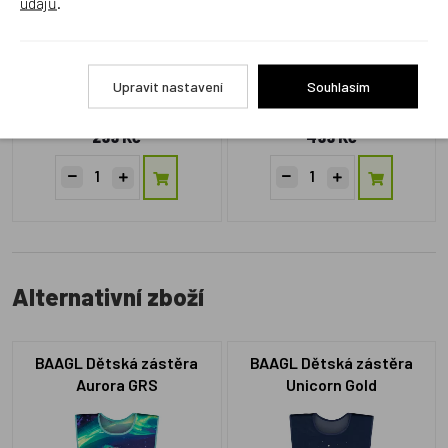
údajů
.
Upravit nastavení
Souhlasím
L13.31
L14.8a2
Skladem 2 ks
Skladem 6 ks
299 Kč
499 Kč
Alternativní zboží
BAAGL Dětská zástěra
BAAGL Dětská zástěra
Aurora GRS
Unicorn Gold