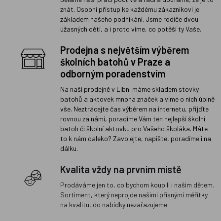
znát. Osobní přístup ke každému zákazníkovi je
základem našeho podnikání. Jsme rodiče dvou
úžasných dětí, a i proto víme, co potěší ty Vaše.
Prodejna s největším výběrem
školních batohů v Praze a
odborným poradenstvím
Na naší prodejně v Libni máme skladem stovky
batohů a aktovek mnoha značek a víme o nich úplně
vše. Neztrácejte čas výběrem na internetu, přijďte
rovnou za námi, poradíme Vám ten nejlepší školní
batoh či školní aktovku pro Vašeho školáka. Máte
to k nám daleko? Zavolejte, napište, poradíme i na
dálku.
Kvalita vždy na prvním místě
Prodáváme jen to, co bychom koupili i našim dětem.
Sortiment, který neprojde našimi přísnými měřítky
na kvalitu, do nabídky nezařazujeme.