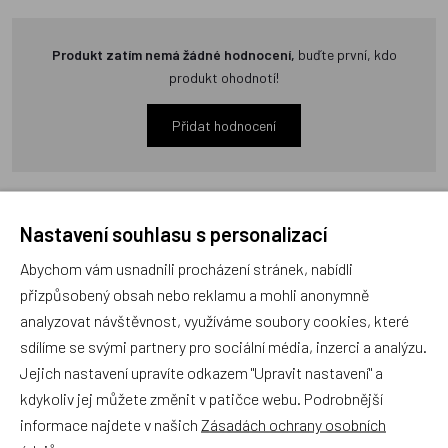
Produkt zatím nemá žádné hodnocení,
buďte první, kdo
produkt ohodnotí!
Přidat hodnocení
Nastavení souhlasu s personalizací
Zboží se stejným motivem
Abychom vám usnadnili procházení stránek, nabídli
přizpůsobený obsah nebo reklamu a mohli anonymně
analyzovat návštěvnost, využíváme soubory cookies, které
Zástěrka Žirafa velká
Mantinel Žirafy žlutý
sdílíme se svými partnery pro sociální média, inzerci a analýzu.
Jejich nastavení upravíte odkazem "Upravit nastavení" a
kdykoliv jej můžete změnit v patičce webu. Podrobnější
Český výrobek
Český výrobek
informace najdete v našich
Zásadách ochrany osobních