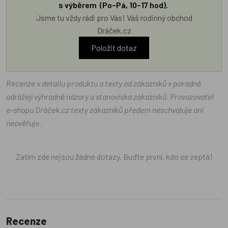
s výběrem (Po–Pá, 10–17 hod).
Jsme tu vždy rádi pro Vás! Váš rodinný obchod
Dráček.cz
Položit dotaz
Recenze v detailu produktu a texty od zákazníků v poradně
odrážejí výhradně názory a stanoviska zákazníků. Provozovatel
e-shopu Dráček.cz texty zákazníků předem neschvaluje ani
neověřuje.
Zatím zde nejsou žádné dotazy. Buďte první, kdo se zeptá!
Recenze