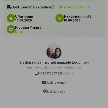
Dostupnost a expedice
Kdy zboží dostanu?
U Vás doma
Na výdejním místě
10.08.2026
10.08.2026
Prodejna Praha 8
Dnes
S výběrem Vám poradí manželé Loudínovi
majitelé obchodu s dlouholetou praxí
+420 775 247 296
(10-17h)
Napište e-mail
Navštivte nás