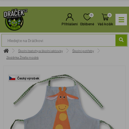
0
0
Přihlášení
Oblíbené
Váš košík
Školní batohy a školní aktovky
Školní potřeby
Zástěrka Žirafa modrá
Český výrobek