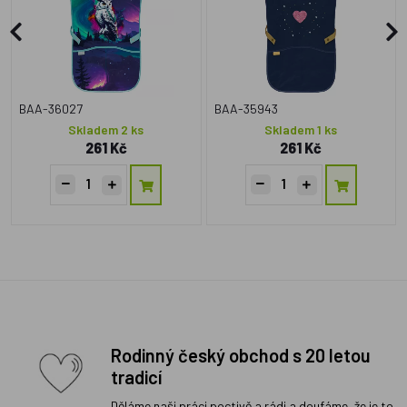
BAA-36027
BAA-35943
Skladem 2 ks
Skladem 1 ks
261 Kč
261 Kč
Rodinný český obchod s 20 letou
tradicí
Děláme naši práci poctivě a rádi a doufáme, že je to