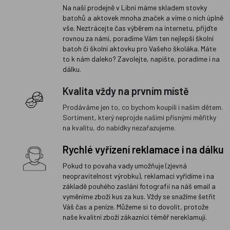
Na naší prodejně v Libni máme skladem stovky
batohů a aktovek mnoha značek a víme o nich úplně
vše. Neztrácejte čas výběrem na internetu, přijďte
rovnou za námi, poradíme Vám ten nejlepší školní
batoh či školní aktovku pro Vašeho školáka. Máte
to k nám daleko? Zavolejte, napište, poradíme i na
dálku.
Kvalita vždy na prvním místě
Prodáváme jen to, co bychom koupili i našim dětem.
Sortiment, který neprojde našimi přísnými měřítky
na kvalitu, do nabídky nezařazujeme.
Rychlé vyřízení reklamace i na dálku
Pokud to povaha vady umožňuje (zjevná
neopravitelnost výrobku), reklamaci vyřídíme i na
základě pouhého zaslání fotografií na náš email a
vyměníme zboží kus za kus. Vždy se snažíme šetřit
Váš čas a peníze. Můžeme si to dovolit, protože
naše kvalitní zboží zákazníci téměř nereklamují.