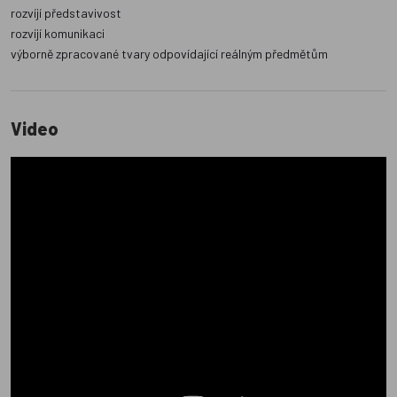
rozvíjí představivost
rozvíjí komunikaci
výborně zpracované tvary odpovídající reálným předmětům
Video