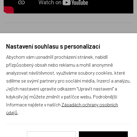
Poradna
Nastavení souhlasu s personalizací
Abychom vám usnadnili procházení stránek, nabídli
přizpůsobený obsah nebo reklamu a mohli anonymně
analyzovat návštěvnost, využíváme soubory cookies, které
sdílíme se svými partnery pro sociální média, inzerci a analýzu.
Náš sortiment dokonale známe a rádi Vám poradíme
Jejich nastavení upravíte odkazem "Upravit nastavení" a
s výběrem (Po–Pá, 10–17 hod).
kdykoliv jej můžete změnit v patičce webu. Podrobnější
Jsme tu vždy rádi pro Vás! Váš rodinný obchod
informace najdete v našich
Zásadách ochrany osobních
Dráček.cz
údajů
.
Položit dotaz
Recenze v detailu produktu a texty od zákazníků v poradně