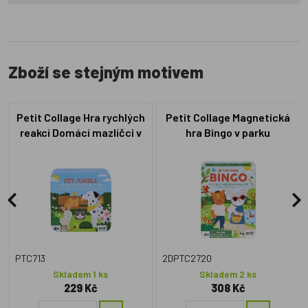
Zboží se stejným motivem
Petit Collage Hra rychlých
Petit Collage Magnetická
reakcí Domácí mazlíčci v
hra Bingo v parku
dóze
PTC713
2DPTC2720
Skladem 1 ks
Skladem 2 ks
229 Kč
308 Kč