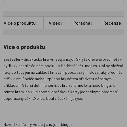
↓
↓
↓
↓
Více o produktu
Video
Poradna
Recenze
Více o produktu
Bestseller - didaktická hra Hmatej a najdi. Skryté dřevěné předměty v
pytlíku v neprůhlédmém obalu - tubě. Menší děti mají za úkol po vložení
ruky do tuby jen na základě hmatání popsat svými slovy, jaký předmět
drží v ruce. Rodiče mohou způsob hry dětem předvést názorným
příkladem. Starší děti mohou hrát hru ve formě lota nebo binga, k
těmto hrám jsou k dispozici obrázkové karty jednotlivých předmětů.
Doporučený věk: 2-6 let. Obal v českém jazyce.
Návod ke hře hry Hmatej a najdi + bingo: