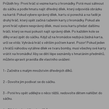
Průběh hry: První hráč si vezme kartu z hromádky. Poté musí sáhnout
do sáčku a podle hmatu najít dřevěný dílek, který odpovídá obrázku
na kartě. Pokud vybere správný dílek, kartu si ponechá a na řadě je
druhý hráč, který opět začíná tažením karty z hromádky. Pokud ale
první hráč vybere nesprávný dílek, musí svou kartu předat dalšímu
hráči, který se musí pokusit najít správný dílek. Po každém kole se
dílky vrací zpět do sáčku. Když už na hromádce nezbývá žádná karta,
určí se vítěz. Vyhrává hráč s větším počtem karet. Pozor! Pokud jeden
z hráčů náhodou vytáhne dílek ve tvaru bomby, musí všechny své karty
vrátit na hromádku! Aby se děti lépe seznámily s hmatáním předmětů,
můžete upravit pravidla dle vlastního uvážení:
1 – Začněte s malým množstvím dřevěných dílků.
2 – Dovolte jim podívat se do sáčku.
3 – Poté hru opět udělejte o něco těžší, nedovolte dětem nahlížet do
sáčku.