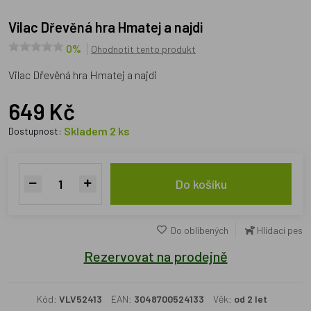
Vilac Dřevěná hra Hmatej a najdi
0%
Ohodnotit tento produkt
Vilac Dřevěná hra Hmatej a najdi
649 Kč
Skladem 2 ks
Dostupnost:
Do košíku
Do oblíbených
Hlídací pes
Rezervovat na prodejně
Kód:
VLV52413
EAN:
3048700524133
Věk:
od 2 let