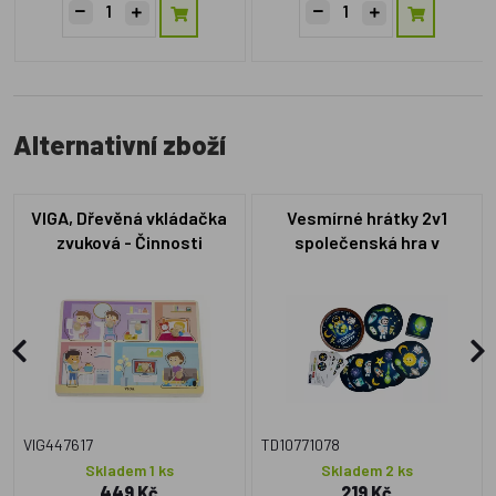
Alternativní zboží
VIGA, Dřevěná vkládačka
Vesmírné hrátky 2v1
zvuková - Činnosti
společenská hra v
plechové krabičce 10x4cm
4ks v boxu
VIG447617
TD10771078
Skladem 1 ks
Skladem 2 ks
449 Kč
219 Kč