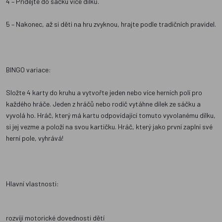
4 – Přidejte do sáčku více dílků.
5 – Nakonec, až si děti na hru zvyknou, hrajte podle tradičních pravidel.
BINGO variace:
Složte 4 karty do kruhu a vytvořte jeden nebo více herních polí pro
každého hráče. Jeden z hráčů nebo rodič vytáhne dílek ze sáčku a
vyvolá ho. Hráč, který má kartu odpovídající tomuto vyvolanému dílku,
si jej vezme a položí na svou kartičku. Hráč, který jako první zaplní své
herní pole, vyhrává!
Hlavní vlastnosti:
rozvíjí motorické dovednosti dětí