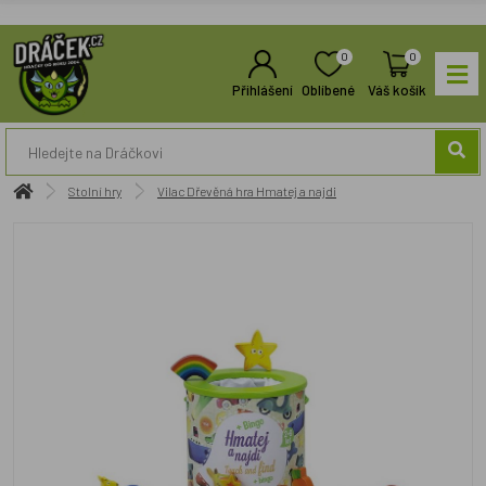
0
0
Přihlášení
Oblíbené
Váš košík
Stolní hry
Vilac Dřevěná hra Hmatej a najdi