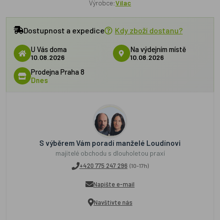
Výrobce:
Vilac
Dostupnost a expedice
Kdy zboží dostanu?
U Vás doma
Na výdejním místě
10.08.2026
10.08.2026
Prodejna Praha 8
Dnes
S výběrem Vám poradí manželé Loudínovi
majitelé obchodu s dlouholetou praxí
+420 775 247 296
(10-17h)
Napište e-mail
Navštivte nás