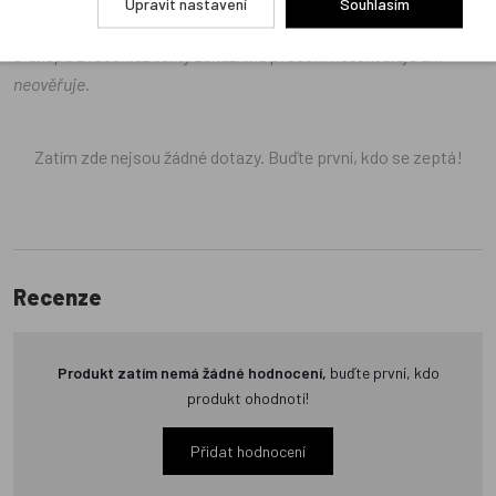
Upravit nastavení
Souhlasím
odrážejí výhradně názory a stanoviska zákazníků. Provozovatel
e-shopu Dráček.cz texty zákazníků předem neschvaluje ani
neověřuje.
Zatím zde nejsou žádné dotazy. Buďte první, kdo se zeptá!
Recenze
Produkt zatím nemá žádné hodnocení,
buďte první, kdo
produkt ohodnotí!
Přidat hodnocení