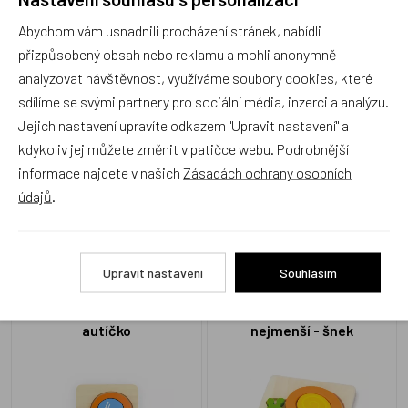
Abychom vám usnadnili procházení stránek, nabídli
přizpůsobený obsah nebo reklamu a mohli anonymně
Produkt zatím nemá žádné hodnocení,
buďte první, kdo
produkt ohodnotí!
analyzovat návštěvnost, využíváme soubory cookies, které
sdílíme se svými partnery pro sociální média, inzerci a analýzu.
Přidat hodnocení
Jejich nastavení upravíte odkazem "Upravit nastavení" a
kdykoliv jej můžete změnit v patičce webu. Podrobnější
informace najdete v našich
Zásadách ochrany osobních
údajů
.
Alternativní zboží
Upravit nastavení
Souhlasím
VIGA, Puzzle pro nejmenší -
VIGA, Dřevěné puzzle pro
autíčko
nejmenší - šnek