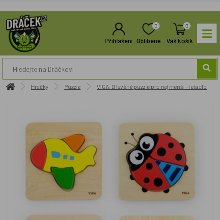
0
0
Přihlášení
Oblíbené
Váš košík
Hračky
Puzzle
VIGA, Dřevěné puzzle pro nejmenší - letadlo