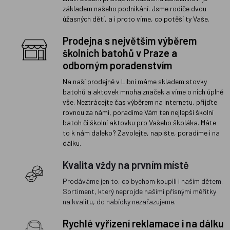
základem našeho podnikání. Jsme rodiče dvou
úžasných dětí, a i proto víme, co potěší ty Vaše.
Prodejna s největším výběrem
školních batohů v Praze a
odborným poradenstvím
Na naší prodejně v Libni máme skladem stovky
batohů a aktovek mnoha značek a víme o nich úplně
vše. Neztrácejte čas výběrem na internetu, přijďte
rovnou za námi, poradíme Vám ten nejlepší školní
batoh či školní aktovku pro Vašeho školáka. Máte
to k nám daleko? Zavolejte, napište, poradíme i na
dálku.
Kvalita vždy na prvním místě
Prodáváme jen to, co bychom koupili i našim dětem.
Sortiment, který neprojde našimi přísnými měřítky
na kvalitu, do nabídky nezařazujeme.
Rychlé vyřízení reklamace i na dálku