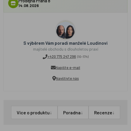
Prodejna Praha 8
14.08.2026
S výběrem Vám poradí manželé Loudínovi
majitelé obchodu s dlouholetou praxí
+420 775 247 296
(10-17h)
Napište e-mail
Navštivte nás
↓
↓
↓
Více o produktu
Poradna
Recenze