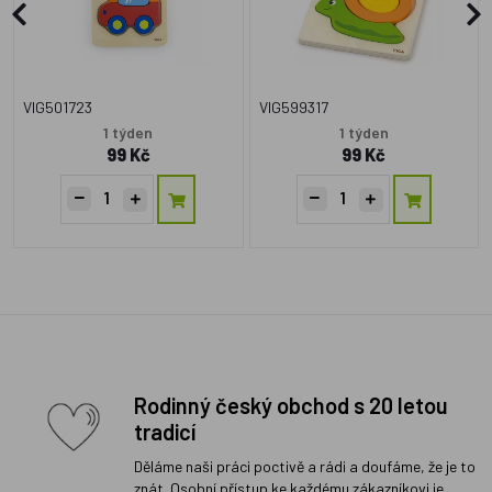
VIG501723
VIG599317
1 týden
1 týden
99 Kč
99 Kč
Rodinný český obchod s 20 letou
tradicí
Děláme naši práci poctivě a rádi a doufáme, že je to
znát. Osobní přístup ke každému zákazníkovi je