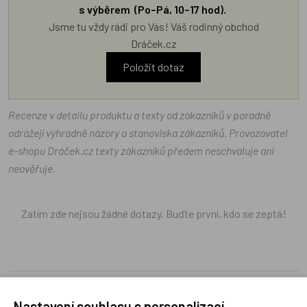
s výběrem (Po–Pá, 10–17 hod).
Jsme tu vždy rádi pro Vás! Váš rodinný obchod
Dráček.cz
Položit dotaz
Recenze v detailu produktu a texty od zákazníků v poradně
odrážejí výhradně názory a stanoviska zákazníků. Provozovatel
e-shopu Dráček.cz texty zákazníků předem neschvaluje ani
neověřuje.
Zatím zde nejsou žádné dotazy. Buďte první, kdo se zeptá!
Recenze
Nastavení souhlasu s personalizací