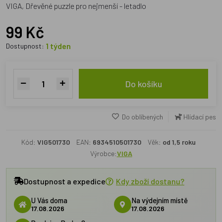
VIGA, Dřevěné puzzle pro nejmenší - letadlo
99 Kč
1 týden
Dostupnost:
Do košíku
Do oblíbených
Hlídací pes
Kód:
VIG501730
EAN:
6934510501730
Věk:
od 1,5 roku
Výrobce:
VIGA
Dostupnost a expedice
Kdy zboží dostanu?
U Vás doma
Na výdejním místě
17.08.2026
17.08.2026