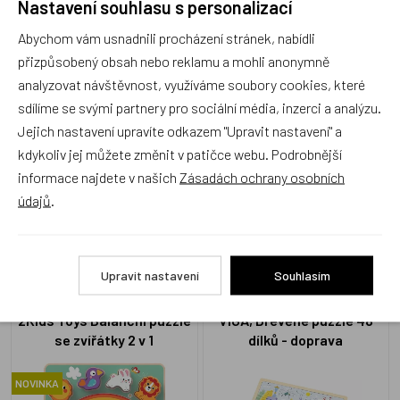
Nastavení souhlasu s personalizací
Recenze
Abychom vám usnadnili procházení stránek, nabídli
přizpůsobený obsah nebo reklamu a mohli anonymně
Produkt zatím nemá žádné hodnocení,
buďte první, kdo
analyzovat návštěvnost, využíváme soubory cookies, které
produkt ohodnotí!
sdílíme se svými partnery pro sociální média, inzerci a analýzu.
Jejich nastavení upravíte odkazem "Upravit nastavení" a
Přidat hodnocení
kdykoliv jej můžete změnit v patičce webu. Podrobnější
informace najdete v našich
Zásadách ochrany osobních
údajů
.
Alternativní zboží
Upravit nastavení
Souhlasím
2Kids Toys Balanční puzzle
VIGA, Dřevěné puzzle 48
se zvířátky 2 v 1
dílků - doprava
NOVINKA