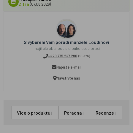
Zítra
(07.08.2026)
S výběrem Vám poradí manželé Loudínovi
majitelé obchodu s dlouholetou praxí
+420 775 247 296
(10-17h)
Napište e-mail
Navštivte nás
↓
↓
↓
Více o produktu
Poradna
Recenze