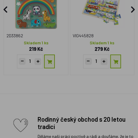
2D33862
VIG445828
Skladem 1 ks
Skladem 1 ks
219 Kč
279 Kč
Rodinný český obchod s 20 letou
tradicí
Děláme naši práci poctivě a rádi a doufáme, že je to