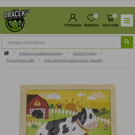
0
0
Přihlášení
Oblíbené
Váš košík
Kreativní a didaktické hračky
Dřevěné hračky
Pro nejmenší děti
VIGA, Dřevěné puzzle 9 dílků - kravičky