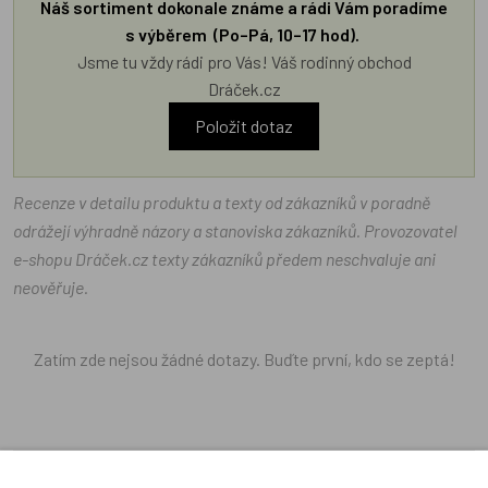
Náš sortiment dokonale známe a rádi Vám poradíme
s výběrem (Po–Pá, 10–17 hod).
Jsme tu vždy rádi pro Vás! Váš rodinný obchod
Dráček.cz
Položit dotaz
Recenze v detailu produktu a texty od zákazníků v poradně
odrážejí výhradně názory a stanoviska zákazníků. Provozovatel
e-shopu Dráček.cz texty zákazníků předem neschvaluje ani
neověřuje.
Zatím zde nejsou žádné dotazy. Buďte první, kdo se zeptá!