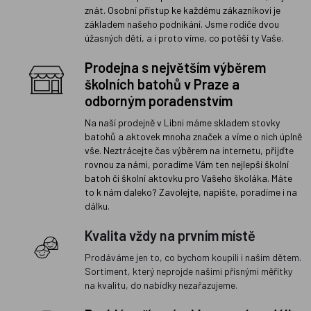
znát. Osobní přístup ke každému zákazníkovi je
základem našeho podnikání. Jsme rodiče dvou
úžasných dětí, a i proto víme, co potěší ty Vaše.
Prodejna s největším výběrem
školních batohů v Praze a
odborným poradenstvím
Na naší prodejně v Libni máme skladem stovky
batohů a aktovek mnoha značek a víme o nich úplně
vše. Neztrácejte čas výběrem na internetu, přijďte
rovnou za námi, poradíme Vám ten nejlepší školní
batoh či školní aktovku pro Vašeho školáka. Máte
to k nám daleko? Zavolejte, napište, poradíme i na
dálku.
Kvalita vždy na prvním místě
Prodáváme jen to, co bychom koupili i našim dětem.
Sortiment, který neprojde našimi přísnými měřítky
na kvalitu, do nabídky nezařazujeme.