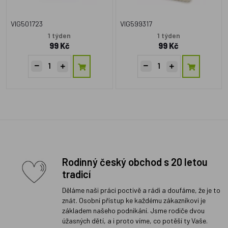
VIG501723
VIG599317
1 týden
1 týden
99 Kč
99 Kč
Rodinný český obchod s 20 letou
tradicí
Děláme naši práci poctivě a rádi a doufáme, že je to
znát. Osobní přístup ke každému zákazníkovi je
základem našeho podnikání. Jsme rodiče dvou
úžasných dětí, a i proto víme, co potěší ty Vaše.