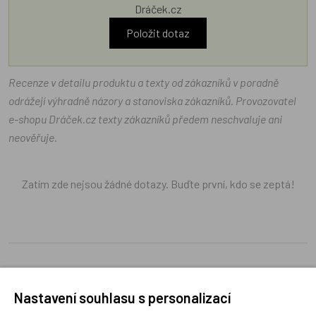
Dráček.cz
Položit dotaz
Recenze v detailu produktu a texty od zákazníků v poradně
odrážejí výhradně názory a stanoviska zákazníků. Provozovatel
e-shopu Dráček.cz texty zákazníků předem neschvaluje ani
neověřuje.
Zatím zde nejsou žádné dotazy. Buďte první, kdo se zeptá!
Recenze
Nastavení souhlasu s personalizací