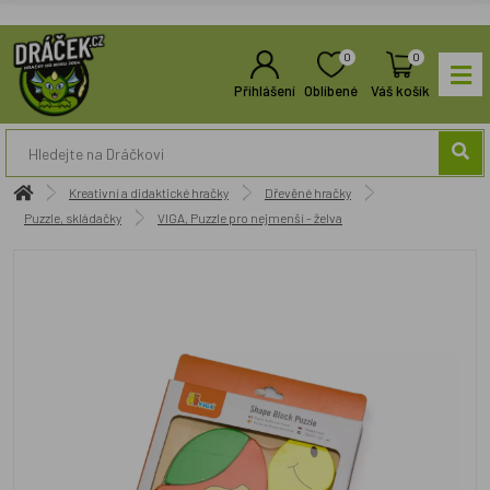
0
0
Přihlášení
Oblíbené
Váš košík
Kreativní a didaktické hračky
Dřevěné hračky
Puzzle, skládačky
VIGA, Puzzle pro nejmenší - želva