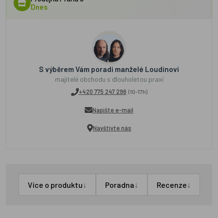
Dnes
S výběrem Vám poradí manželé Loudínovi
majitelé obchodu s dlouholetou praxí
+420 775 247 296
(10-17h)
Napište e-mail
Navštivte nás
↓
↓
↓
Více o produktu
Poradna
Recenze