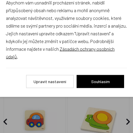
Abychom vám usnadnili procházení stránek, nabídli
Produkt zatím nemá žádné hodnocení,
buďte první, kdo
produkt ohodnotí!
přizpůsobený obsah nebo reklamu a mohli anonymně
analyzovat návštěvnost, využíváme soubory cookies, které
Přidat hodnocení
sdílíme se svými partnery pro sociální média, inzerci a analýzu.
Jejich nastavení upravíte odkazem "Upravit nastavení" a
kdykoliv jej můžete změnit v patičce webu. Podrobnější
informace najdete v našich
Zásadách ochrany osobních
údajů
.
Alternativní zboží
Upravit nastavení
Souhlasím
VIGA, Puzzle pro nejmenší -
VIGA, Dřevěné puzzle pro
autíčko
nejmenší - šnek