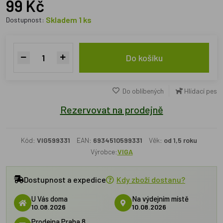
99 Kč
Skladem 1 ks
Dostupnost:
Do košíku
Do oblíbených
Hlídací pes
Rezervovat na prodejně
Kód:
VIG599331
EAN:
6934510599331
Věk:
od 1,5 roku
Výrobce:
VIGA
Dostupnost a expedice
Kdy zboží dostanu?
U Vás doma
Na výdejním místě
10.08.2026
10.08.2026
Prodejna Praha 8