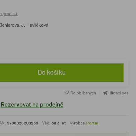
o produkt
Eichlerova, J. Havlíčková
Do košíku
Do oblíbených
Hlídací pes
Rezervovat na prodejně
AN:
9788026200239
Věk:
od 3 let
Výrobce:
Portál