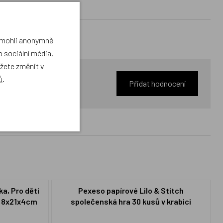
a mohli anonymně
 sociální média,
ůžete změnit v
ů
.
Přidat hodnocení
a, Pro děti
Pexeso papírové Lilo & Stitch
e 8x21x4cm
společenská hra 30 kusů v krabici
21x14x4cm