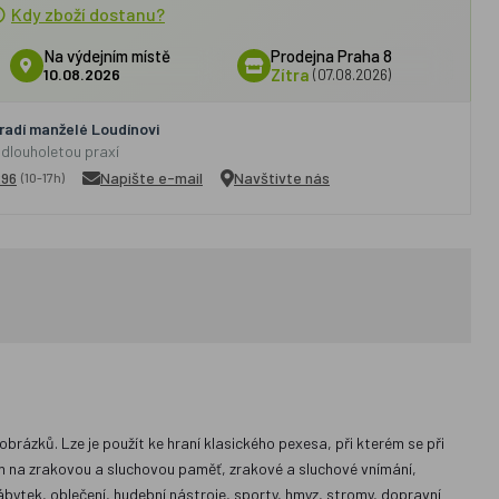
Kdy zboží dostanu?
Na výdejním místě
Prodejna Praha 8
10.08.2026
Zítra
(07.08.2026)
adí manželé Loudínovi
 dlouholetou praxí
296
Napište e-mail
Navštivte nás
(10-17h)
obrázků. Lze je použít ke hraní klasického pexesa, při kterém se při
ým na zrakovou a sluchovou paměť, zrakové a sluchové vnímání,
ábytek, oblečení, hudební nástroje, sporty, hmyz, stromy, dopravní