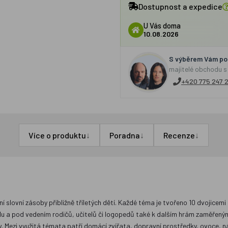
Dostupnost a expedice
U Vás doma
10.08.2026
S výběrem Vám por
majitelé obchodu s
+420 775 247 
↓
↓
↓
Více o produktu
Poradna
Recenze
slovní zásoby přibližně tříletých dětí. Každé téma je tvořeno 10 dvojicemi 
odu a pod vedením rodičů, učitelů či logopedů také k dalším hrám zaměřen
. Mezi využitá témata patří domácí zvířata, dopravní prostředky, ovoce, n