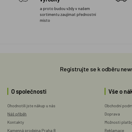
a proto budou vždy v našem
sortimentu zaujímat přednostní
místo
Registrujte se k odběru new
O společnosti
Vše o ná
Ohodnotili jste nákup u nás
Obchodní podm
Náš příběh
Doprava
Kontakty
Možnosti platb
Kamenná prodejna Praha 8
Reklamace