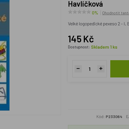
Havlíčková
0%
Ohodnotit tent
Velké logopedické pexeso 2 - I. 
145 Kč
Skladem 1 ks
Dostupnost:
Kód:
P233064
E