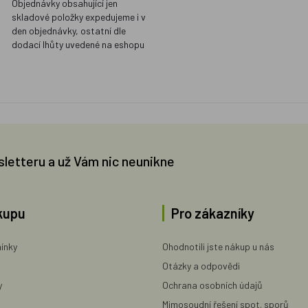
Objednávky obsahující jen
skladové položky expedujeme i v
den objednávky, ostatní dle
dodací lhůty uvedené na eshopu
sletteru a už Vám nic neunikne
kupu
Pro zákazníky
ínky
Ohodnotili jste nákup u nás
Otázky a odpovědi
y
Ochrana osobních údajů
Mimosoudní řešení spot. sporů