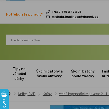
+420 775 247 296
Potřebujete poradit?
michala.loudinova@dracek.cz
Tipy na
Školní batohy a
Školní batohy
Taš
vánoční
školní aktovky
podle značky
kuf
dárky
Knihy, DVD
Knihy
Velké logopedické pexeso 2 - I.