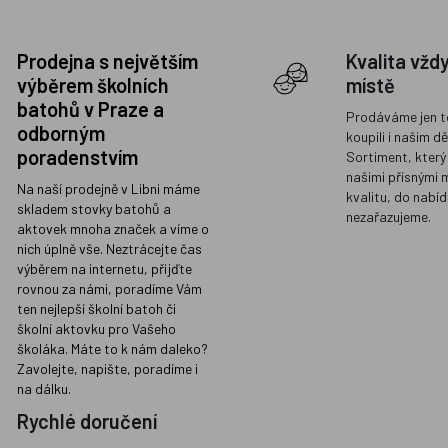
Prodejna s největším
Kvalita vžd
výběrem školních
místě
batohů v Praze a
Prodáváme jen t
odborným
koupili i našim d
poradenstvím
Sortiment, který
našimi přísnými 
Na naší prodejně v Libni máme
kvalitu, do nabíd
skladem stovky batohů a
nezařazujeme.
aktovek mnoha značek a víme o
nich úplně vše. Neztrácejte čas
výběrem na internetu, přijďte
rovnou za námi, poradíme Vám
ten nejlepší školní batoh či
školní aktovku pro Vašeho
školáka. Máte to k nám daleko?
Zavolejte, napište, poradíme i
na dálku.
Rychlé doručení