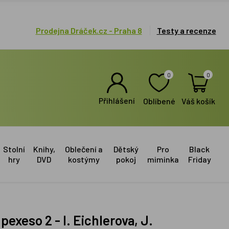
Prodejna Dráček.cz - Praha 8
Testy a recenze
0
0
Přihlášení
Oblíbené
Váš košík
Stolní
Knihy,
Oblečení a
Dětský
Pro
Black
hry
DVD
kostýmy
pokoj
miminka
Friday