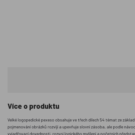
Více o produktu
Velké logopedické pexeso obsahuje ve třech dílech 54 témat ze základní 
pojmenování obrázků rozvíjí a upevňuje slovní zásoba, ale podle náv
vyjadřovací dovednosti, rozvoj logického myšlení a početních představ