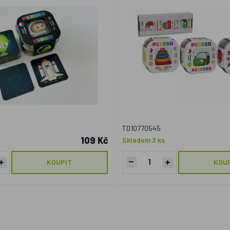
TD10770545
109 Kč
Skladem 3 ks
KOUPIT
KOU