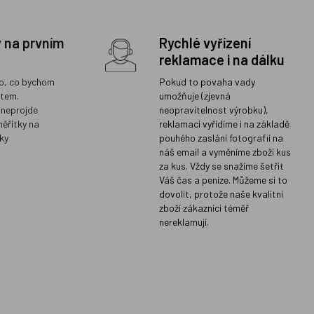
y na prvním
Rychlé vyřízení
reklamace i na dálku
o, co bychom
Pokud to povaha vady
ětem.
umožňuje (zjevná
 neprojde
neopravitelnost výrobku),
měřítky na
reklamaci vyřídíme i na základě
ky
pouhého zaslání fotografií na
náš email a vyměníme zboží kus
za kus. Vždy se snažíme šetřit
Váš čas a peníze. Můžeme si to
dovolit, protože naše kvalitní
zboží zákazníci téměř
nereklamují.