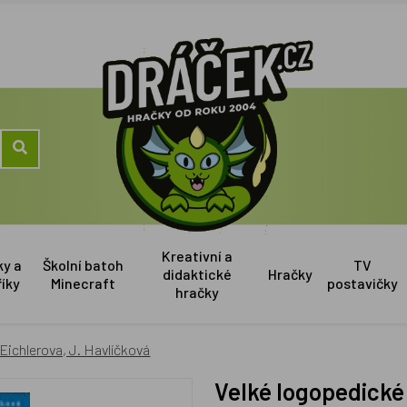
Kreativní a
ky a
Školní batoh
TV
didaktické
Hračky
říky
Minecraft
postavičky
hračky
 Eichlerova, J. Havlíčková
Velké logopedické pexeso 2 - I. Eichlerova, J.