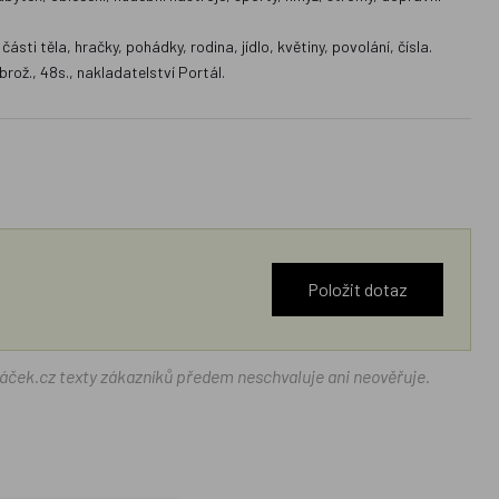
sti těla, hračky, pohádky, rodina, jídlo, květiny, povolání, čísla.
brož., 48s., nakladatelství Portál.
Položit dotaz
ráček.cz texty zákazníků předem neschvaluje ani neověřuje.