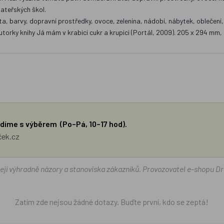
mateřských škol.
, barvy, dopravní prostředky, ovoce, zelenina, nádobí, nábytek, oblečení, čá
utorky knihy Já mám v krabici cukr a krupici (Portál, 2009). 205 x 294 mm, 
díme s výběrem (Po–Pá, 10–17 hod).
ček.cz
žejí výhradně názory a stanoviska zákazníků. Provozovatel e-shopu D
Zatím zde nejsou žádné dotazy. Buďte první, kdo se zeptá!