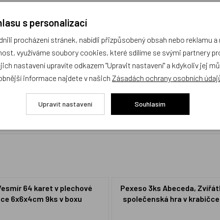
lasu s personalizací
ili procházení stránek, nabídli přizpůsobený obsah nebo reklamu 
ost, využíváme soubory cookies, které sdílíme se svými partnery pro
ejich nastavení upravíte odkazem "Upravit nastavení" a kdykoliv jej m
obnější informace najdete v našich
Zásadách ochrany osobních údaj
cení,
buďte první, kdo produkt ohodnotí!
Upravit nastavení
Souhlasím
esmír 64 karet v plechové
Pexeso 3ks Abeceda, Zvířátk
čce 6x6x4cm 9ks v boxu
společenská hra v krabičc