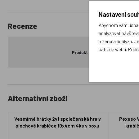
Nastavení souh
Recenze
Abychom vám usnadn
analyzovat návštěvn
inzerci a analýzu. J
patičce webu. Podr
Produkt zatím nemá žádné hodno
Alternativní zboží
Vesmírné hrátky 2v1 společenská hra v
Pexeso V
plechové krabičce 10x4cm 4ks v boxu
krabi