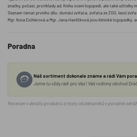
značky, počasí, protiklady ad. Knihu ocení logopedi, ale také učitelky 
Seznam témat prvního dílu: domácí zvířata, zvířata ze ZOO, lesní zvířata
Mgr. Ilona Eichlerová a Mgr. Jana Havlíčková jsou klinické logopedky, a
Poradna
Náš sortiment dokonale známe a rádi Vám pora
Jsme tu vždy rádi pro Vás! Váš rodinný obchod Drá
Recenze v detailu produktu a texty od zákazníků v poradně odrá