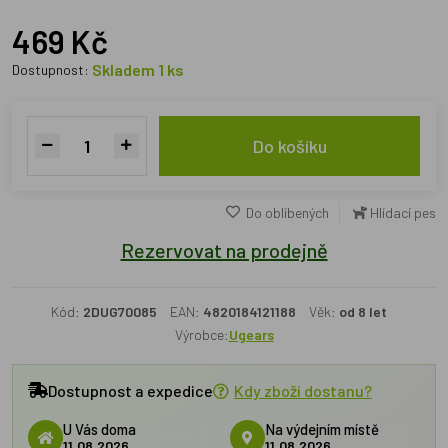
469 Kč
Skladem 1 ks
Dostupnost:
Do košíku
Do oblíbených
Hlídací pes
Rezervovat na prodejně
Kód:
2DUG70085
EAN:
4820184121188
Věk:
od 8 let
Výrobce:
Ugears
Dostupnost a expedice
Kdy zboží dostanu?
U Vás doma
Na výdejním místě
11.08.2026
11.08.2026