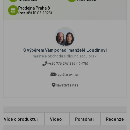
Prodejna Praha 8
Pozítří
(10.08.2026)
S výběrem Vám poradí manželé Loudínovi
majitelé obchodu s dlouholetou praxí
+420 775 247 296
(10-17h)
Napište e-mail
Navštivte nás
↓
↓
↓
↓
Více o produktu
Video
Poradna
Recenze