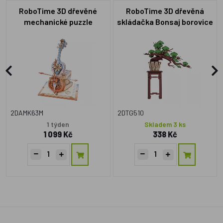
RoboTime 3D dřevěné
RoboTime 3D dřevěná
mechanické puzzle
skládačka Bonsaj borovice
Kouzelné violoncello
(mechanický pohon)
2DAMK63M
2DTG510
1 týden
Skladem 3 ks
1 099 Kč
338 Kč