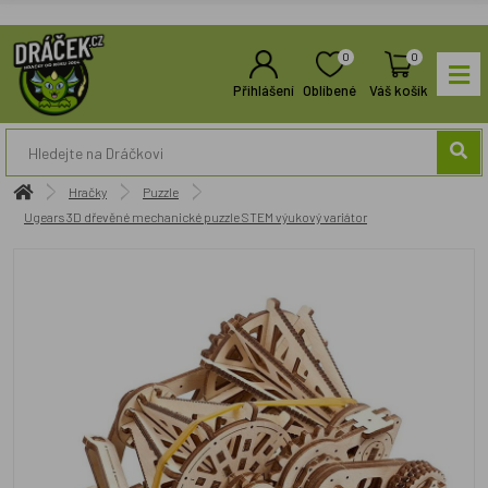
0
0
Přihlášení
Oblíbené
Váš košík
Hračky
Puzzle
Ugears 3D dřevěné mechanické puzzle STEM výukový variátor