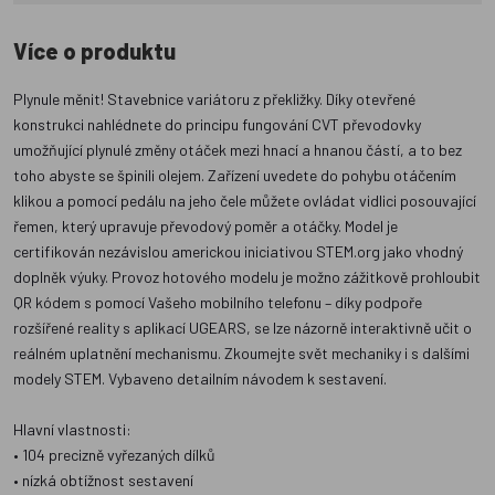
Více o produktu
Plynule měnit! Stavebnice variátoru z překližky. Díky otevřené
konstrukci nahlédnete do principu fungování CVT převodovky
umožňující plynulé změny otáček mezi hnací a hnanou částí, a to bez
toho abyste se špinili olejem. Zařízení uvedete do pohybu otáčením
klikou a pomocí pedálu na jeho čele můžete ovládat vidlici posouvající
řemen, který upravuje převodový poměr a otáčky. Model je
certifikován nezávislou americkou iniciativou STEM.org jako vhodný
doplněk výuky. Provoz hotového modelu je možno zážitkově prohloubit
QR kódem s pomocí Vašeho mobilního telefonu – díky podpoře
rozšířené reality s aplikací UGEARS, se lze názorně interaktivně učit o
reálném uplatnění mechanismu. Zkoumejte svět mechaniky i s dalšími
modely STEM. Vybaveno detailním návodem k sestavení.
Hlavní vlastnosti:
• 104 precizně vyřezaných dílků
• nízká obtížnost sestavení