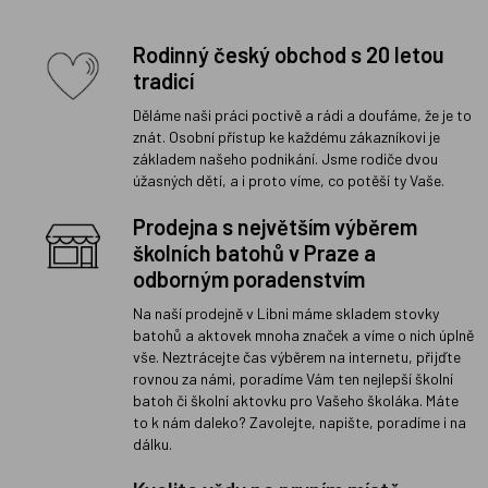
Rodinný český obchod s 20 letou
tradicí
Děláme naši práci poctivě a rádi a doufáme, že je to
znát. Osobní přístup ke každému zákazníkovi je
základem našeho podnikání. Jsme rodiče dvou
úžasných dětí, a i proto víme, co potěší ty Vaše.
Prodejna s největším výběrem
školních batohů v Praze a
odborným poradenstvím
Na naší prodejně v Libni máme skladem stovky
batohů a aktovek mnoha značek a víme o nich úplně
vše. Neztrácejte čas výběrem na internetu, přijďte
rovnou za námi, poradíme Vám ten nejlepší školní
batoh či školní aktovku pro Vašeho školáka. Máte
to k nám daleko? Zavolejte, napište, poradíme i na
dálku.