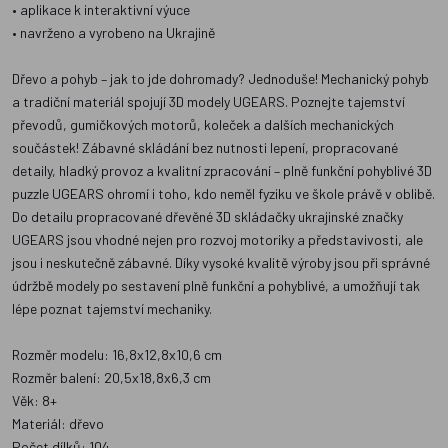
• aplikace k interaktivní výuce
• navrženo a vyrobeno na Ukrajině
Dřevo a pohyb – jak to jde dohromady? Jednoduše! Mechanický pohyb
a tradiční materiál spojují 3D modely UGEARS. Poznejte tajemství
převodů, gumičkových motorů, koleček a dalších mechanických
součástek! Zábavné skládání bez nutnosti lepení, propracované
detaily, hladký provoz a kvalitní zpracování – plně funkční pohyblivé 3D
puzzle UGEARS ohromí i toho, kdo neměl fyziku ve škole právě v oblibě.
Do detailu propracované dřevěné 3D skládačky ukrajinské značky
UGEARS jsou vhodné nejen pro rozvoj motoriky a představivosti, ale
jsou i neskutečně zábavné. Díky vysoké kvalitě výroby jsou při správné
údržbě modely po sestavení plně funkční a pohyblivé, a umožňují tak
lépe poznat tajemství mechaniky.
Rozměr modelu: 16,8x12,8x10,6 cm
Rozměr balení: 20,5x18,8x6,3 cm
Věk: 8+
Materiál: dřevo
Počet dílků: 104