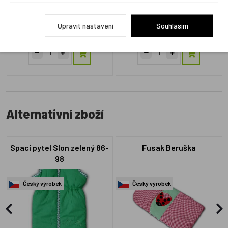
L7.10b
L14.5g
Skladem 4 ks
Skladem 1 ks
Upravit nastavení
Souhlasím
849 Kč
1 190 Kč
Alternativní zboží
Spací pytel Slon zelený 86-
Fusak Beruška
98
Český výrobek
Český výrobek