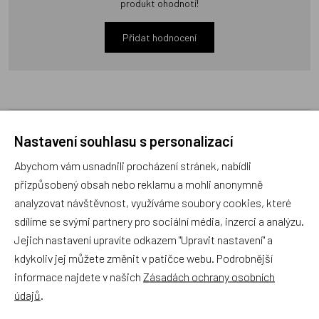
produkt ohodnotí!
Přidat hodnocení
Zboží se stejným motivem
Nastavení souhlasu s personalizací
Abychom vám usnadnili procházení stránek, nabídli
přizpůsobený obsah nebo reklamu a mohli anonymně
Spací pytel Slon zelený 86-
3D mantinel - kapsář Slon
analyzovat návštěvnost, využíváme soubory cookies, které
98
zelený
sdílíme se svými partnery pro sociální média, inzerci a analýzu.
Jejich nastavení upravíte odkazem "Upravit nastavení" a
Český výrobek
Český výrobek
kdykoliv jej můžete změnit v patičce webu. Podrobnější
informace najdete v našich
Zásadách ochrany osobních
údajů
.