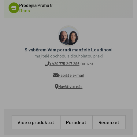
Prodejna Praha 8
Dnes
S výběrem Vám poradí manželé Loudínovi
majitelé obchodu s dlouholetou praxí
+420 775 247 296
(10-17h)
Napište e-mail
Navštivte nás
↓
↓
↓
Více o produktu
Poradna
Recenze