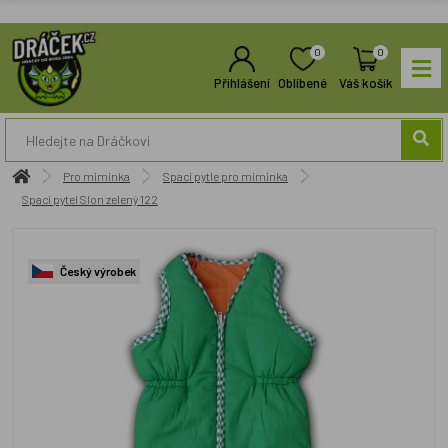
0
0
Přihlášení
Oblíbené
Váš košík
Pro miminka
Spací pytle pro miminka
Spací pytel Slon zelený 122
Český výrobek