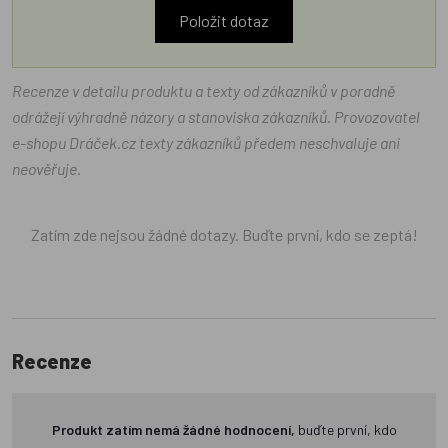
Položit dotaz
Recenze v detailu produktu a texty od zákazníků v poradně
odrážejí výhradně názory a stanoviska zákazníků. Provozovatel
e-shopu Dráček.cz texty zákazníků předem neschvaluje ani
neověřuje.
Zatím zde nejsou žádné dotazy. Buďte první, kdo se zeptá!
Recenze
Produkt zatím nemá žádné hodnocení,
buďte první, kdo