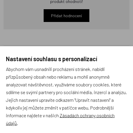
produkt ohodnotí!
Přidat hodnocení
Zboží se stejným motivem
Nastavení souhlasu s personalizací
Abychom vám usnadnili procházení stránek, nabídli
přizpůsobený obsah nebo reklamu a mohli anonymně
Dětské povlečení Slon
Spací pytel Slon modrý 86-
analyzovat návštěvnost, využíváme soubory cookies, které
modrý velké
98
sdílíme se svými partnery pro sociální média, inzerci a analýzu.
Jejich nastavení upravíte odkazem "Upravit nastavení" a
Akce
Akce
kdykoliv jej můžete změnit v patičce webu. Podrobnější
Český výrobek
Český výrobek
informace najdete v našich
Zásadách ochrany osobních
údajů
.