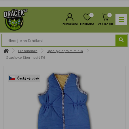
0
0
Přihlášení
Oblíbené
Váš košík
Pro miminka
Spací pytle pro miminka
Spací pytel Slon modrý 116
Český výrobek