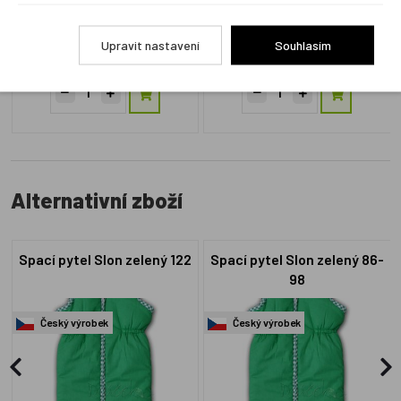
L14.4e
L7.9b
Skladem 2 ks
Skladem 2 ks
Upravit nastavení
Souhlasím
799 Kč
749 Kč
Alternativní zboží
Spací pytel Slon zelený 122
Spací pytel Slon zelený 86-
98
Český výrobek
Český výrobek