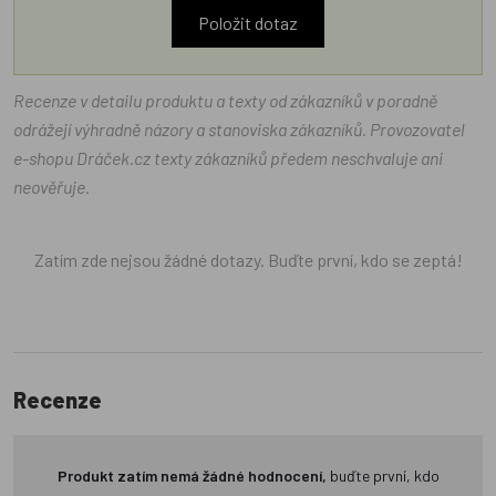
Položit dotaz
Recenze v detailu produktu a texty od zákazníků v poradně
odrážejí výhradně názory a stanoviska zákazníků. Provozovatel
e-shopu Dráček.cz texty zákazníků předem neschvaluje ani
neověřuje.
Zatím zde nejsou žádné dotazy. Buďte první, kdo se zeptá!
Recenze
Produkt zatím nemá žádné hodnocení,
buďte první, kdo