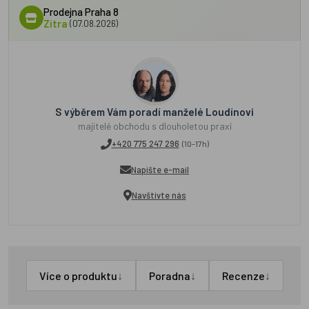
Prodejna Praha 8
Zítra
(07.08.2026)
S výběrem Vám poradí manželé Loudínovi
majitelé obchodu s dlouholetou praxí
+420 775 247 296
(10-17h)
Napište e-mail
Navštivte nás
↓
↓
↓
Více o produktu
Poradna
Recenze