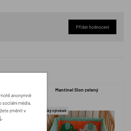
Přidat hodnocení
zelený
Mantinel Slon zelený
a mohli anonymně
 sociální média,
ůžete změnit v
Český výrobek
ů
.