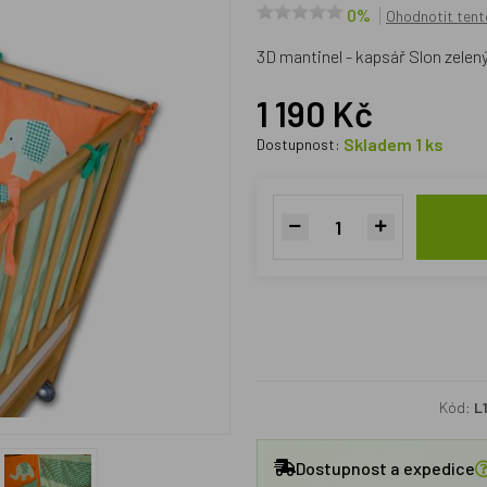
0%
Ohodnotit tent
3D mantinel - kapsář Slon zelen
1 190 Kč
Skladem 1 ks
Dostupnost:
Kód:
L
Dostupnost a expedice