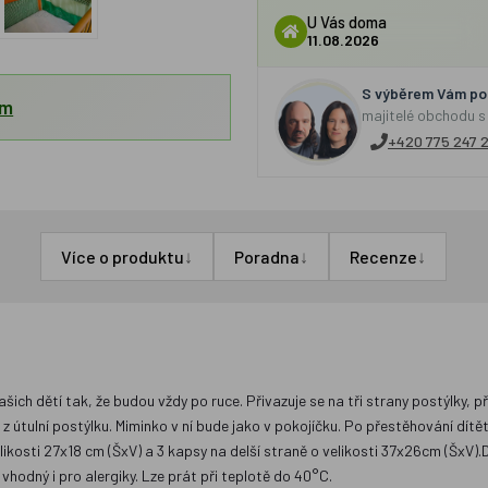
U Vás doma
11.08.2026
S výběrem Vám por
em
majitelé obchodu s
+420 775 247 
↓
↓
↓
Více o produktu
Poradna
Recenze
šich dětí tak, že budou vždy po ruce. Přivazuje se na tři strany postýlky, p
 z útulní postýlku. Miminko v ní bude jako v pokojíčku. Po přestěhování dít
ikosti 27x18 cm (ŠxV) a 3 kapsy na delší straně o velikosti 37x26cm (ŠxV).D
vhodný i pro alergiky. Lze prát při teplotě do 40°C.