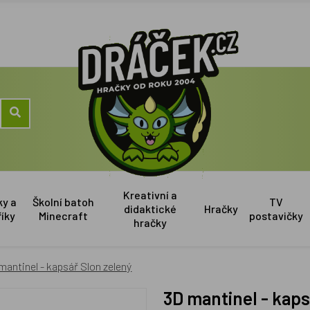
Kreativní a
ky a
Školní batoh
TV
didaktické
Hračky
říky
Minecraft
postavičky
hračky
mantinel - kapsář Slon zelený
3D mantinel - kap