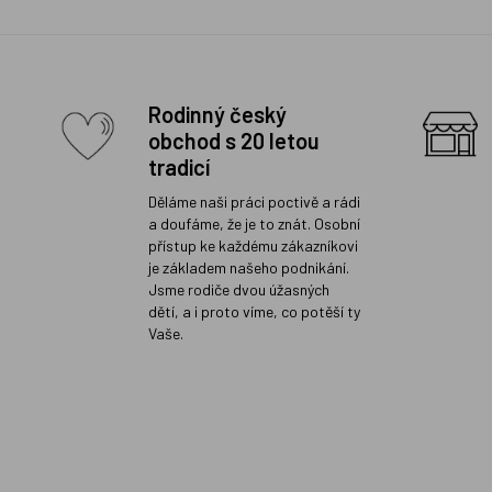
Rodinný český
obchod s 20 letou
tradicí
Děláme naši práci poctivě a rádi
a doufáme, že je to znát. Osobní
přístup ke každému zákazníkovi
je základem našeho podnikání.
Jsme rodiče dvou úžasných
dětí, a i proto víme, co potěší ty
Vaše.