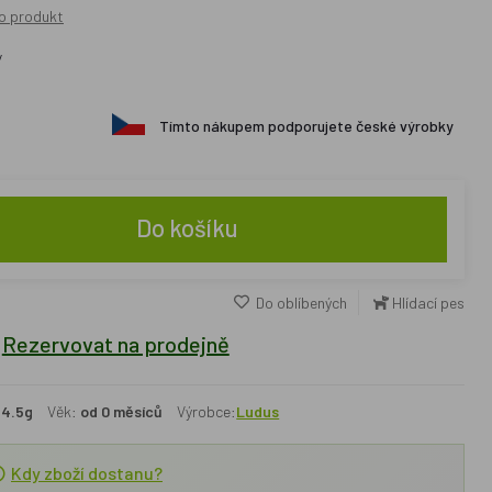
o produkt
ý
Tímto nákupem podporujete české výrobky
Do košíku
Do oblíbených
Hlídací pes
Rezervovat na prodejně
14.5g
Věk:
od 0 měsíců
Výrobce:
Ludus
Kdy zboží dostanu?