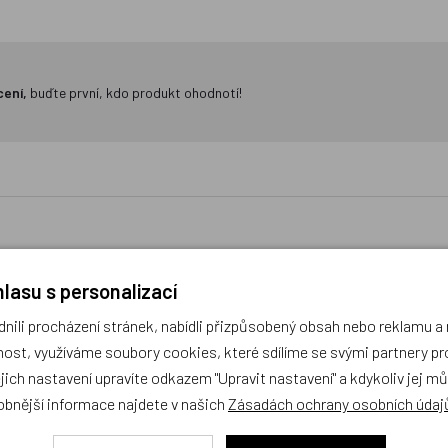
cení,
buďte první, kdo produkt ohodnotí!
lasu s personalizací
pytel Slon zelený 86-98
Přehoz na postel Slon 
ili procházení stránek, nabídli přizpůsobený obsah nebo reklamu 
ost, využíváme soubory cookies, které sdílíme se svými partnery pro
ejich nastavení upravíte odkazem "Upravit nastavení" a kdykoliv jej m
obek
Akce
obnější informace najdete v našich
Zásadách ochrany osobních údaj
Český výrobek