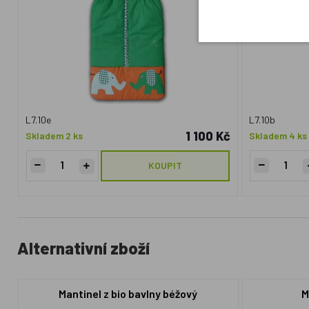
L7.10e
L7.10b
1 100 Kč
Skladem 2 ks
Skladem 4 ks
KOUPIT
Alternativní zboží
Mantinel z bio bavlny béžový
M