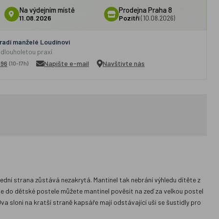
Na výdejním místě
Prodejna Praha 8
11.08.2026
Pozítří
(10.08.2026)
adí manželé Loudínovi
 dlouholetou praxí
296
Napište e-mail
Navštivte nás
(10-17h)
řední strana zůstává nezakrytá. Mantinel tak nebrání výhledu dítěte z
ěte do dětské postele můžete mantinel pověsit na zeď za velkou postel
va sloni na kratší straně kapsáře mají odstávající uši se šustidly pro