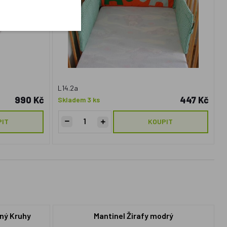
L14.2a
990 Kč
447 Kč
Skladem 3 ks
PIT
KOUPIT
ený Kruhy
Mantinel Žirafy modrý