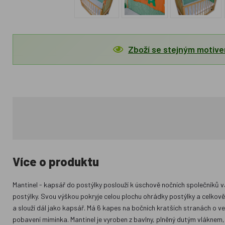
Zboží se stejným motiv
Více o produktu
Mantinel - kapsář do postýlky poslouží k úschově nočních společníků va
postýlky. Svou výškou pokryje celou plochu ohrádky postýlky a celkově
a slouží dál jako kapsář. Má 6 kapes na bočních kratších stranách o vel
pobavení miminka. Mantinel je vyroben z bavlny, plněný dutým vláknem, 