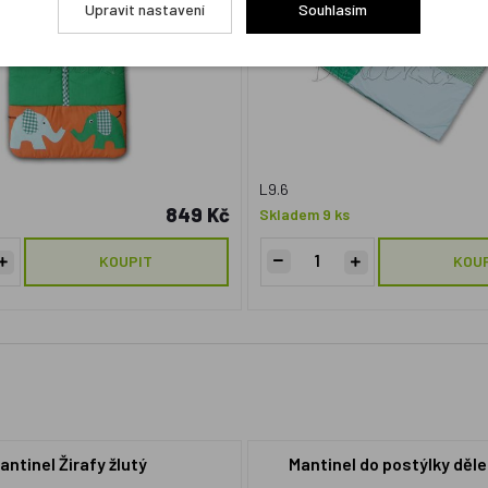
Upravit nastavení
Souhlasím
L9.6
849 Kč
Skladem 9 ks
KOUPIT
KOU
antinel Žirafy žlutý
Mantinel do postýlky děl