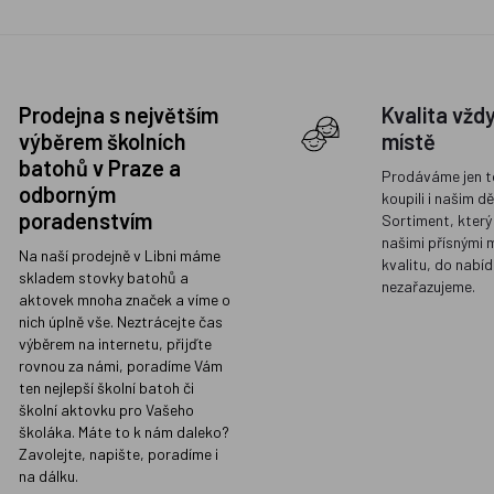
Prodejna s největším
Kvalita vžd
výběrem školních
místě
batohů v Praze a
Prodáváme jen t
odborným
koupili i našim d
poradenstvím
Sortiment, který
našimi přísnými 
Na naší prodejně v Libni máme
kvalitu, do nabíd
skladem stovky batohů a
nezařazujeme.
aktovek mnoha značek a víme o
nich úplně vše. Neztrácejte čas
výběrem na internetu, přijďte
rovnou za námi, poradíme Vám
ten nejlepší školní batoh či
školní aktovku pro Vašeho
školáka. Máte to k nám daleko?
Zavolejte, napište, poradíme i
na dálku.