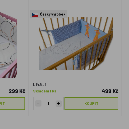
Český výrobek
L14.8a1
299 Kč
499 Kč
Skladem 1 ks
PIT
KOUPIT