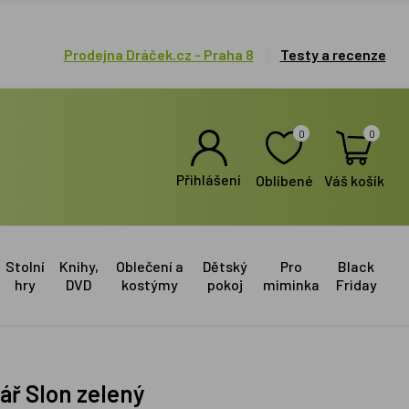
Prodejna Dráček.cz - Praha 8
Testy a recenze
0
0
Přihlášení
Oblíbené
Váš košík
Stolní
Knihy,
Oblečení a
Dětský
Pro
Black
hry
DVD
kostýmy
pokoj
miminka
Friday
sář Slon zelený