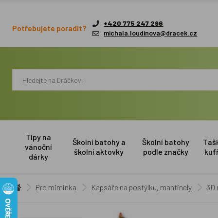
+420 775 247 296
Potřebujete poradit?
michala.loudinova@dracek.cz
Tipy na
Školní batohy a
Školní batohy
Taš
vánoční
školní aktovky
podle značky
kuf
dárky
Pro miminka
Kapsáře na postýlku, mantinely
3D 