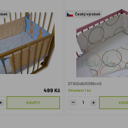
obek
Český výrobek
DT900d600386t49
499 Kč
Skladem 1 ks
KOUPIT
KOU