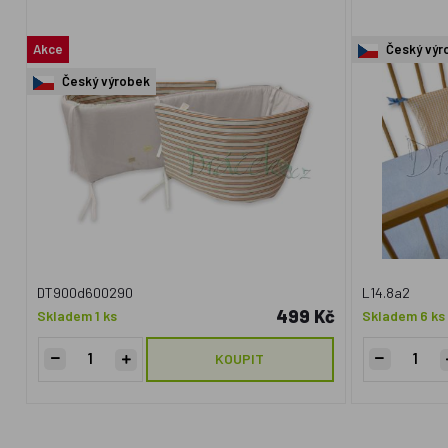
Akce
Český výr
Český výrobek
DT900d600290
L14.8a2
499 Kč
Skladem 1 ks
Skladem 6 ks
KOUPIT