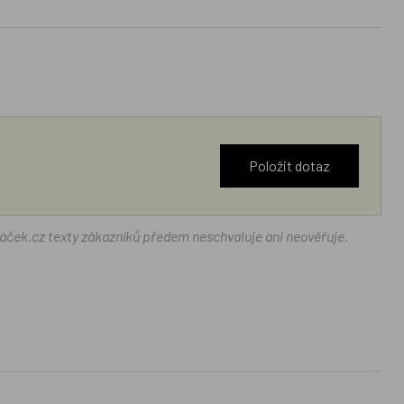
Položit dotaz
ráček.cz texty zákazníků předem neschvaluje ani neověřuje.