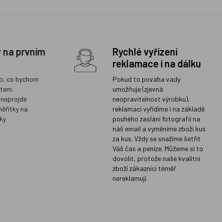
y na prvním
Rychlé vyřízení
reklamace i na dálku
o, co bychom
Pokud to povaha vady
ětem.
umožňuje (zjevná
 neprojde
neopravitelnost výrobku),
měřítky na
reklamaci vyřídíme i na základě
ky
pouhého zaslání fotografií na
náš email a vyměníme zboží kus
za kus. Vždy se snažíme šetřit
Váš čas a peníze. Můžeme si to
dovolit, protože naše kvalitní
zboží zákazníci téměř
nereklamují.