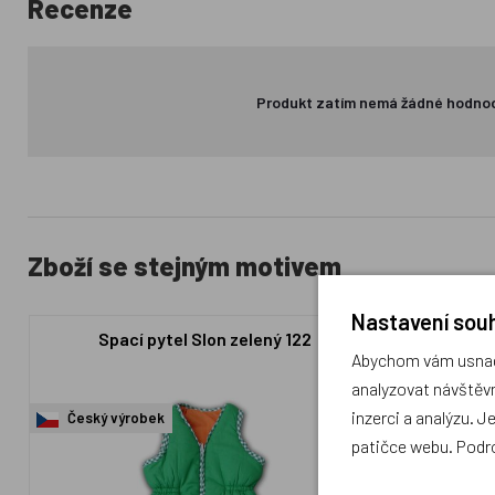
Recenze
Produkt zatím nemá žádné hodno
Zboží se stejným motivem
Nastavení souh
Spací pytel Slon zelený 122
Spací 
Abychom vám usnadn
analyzovat návštěvn
inzerci a analýzu. J
Český výrobek
Český výr
patičce webu. Podr