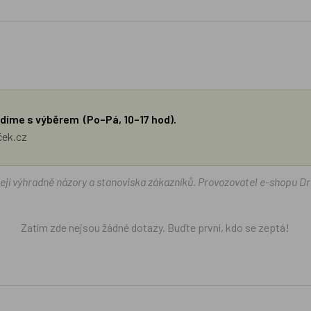
díme s výběrem (Po–Pá, 10–17 hod).
ček.cz
žejí výhradně názory a stanoviska zákazníků. Provozovatel e-shopu D
Zatím zde nejsou žádné dotazy. Buďte první, kdo se zeptá!