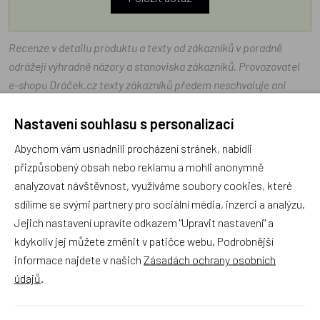
Recenze v detailu produktu a texty od zákazníků v poradně
odrážejí výhradně názory a stanoviska zákazníků. Provozovatel
e-shopu Dráček.cz texty zákazníků předem neschvaluje ani
neověřuje.
Nastavení souhlasu s personalizací
Abychom vám usnadnili procházení stránek, nabídli
Zatím zde nejsou žádné dotazy. Buďte první, kdo se zeptá!
přizpůsobený obsah nebo reklamu a mohli anonymně
analyzovat návštěvnost, využíváme soubory cookies, které
sdílíme se svými partnery pro sociální média, inzerci a analýzu.
Jejich nastavení upravíte odkazem "Upravit nastavení" a
Recenze
kdykoliv jej můžete změnit v patičce webu. Podrobnější
informace najdete v našich
Zásadách ochrany osobních
údajů
.
Produkt zatím nemá žádné hodnocení,
buďte první, kdo
produkt ohodnotí!