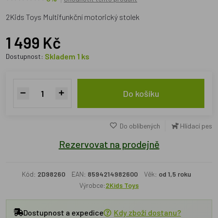
2Kids Toys Multifunkční motorický stolek
1 499 Kč
Skladem 1 ks
Dostupnost:
Do košíku
Do oblíbených
Hlídací pes
Rezervovat na prodejně
Kód:
2D98260
EAN:
8594214982600
Věk:
od 1,5 roku
Výrobce:
2Kids Toys
Dostupnost a expedice
Kdy zboží dostanu?