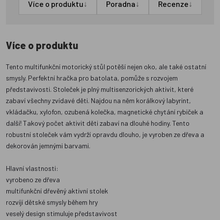
↓
↓
↓
Více o produktu
Poradna
Recenze
Více o produktu
Tento multifunkční motorický stůl potěší nejen oko, ale také ostatní
smysly. Perfektní hračka pro batolata, pomůže s rozvojem
představivosti. Stoleček je plný multisenzorických aktivit, které
zabaví všechny zvídavé děti. Najdou na něm korálkový labyrint,
vkládačku, xylofon, ozubená kolečka, magnetické chytání rybiček a
další! Takový počet aktivit děti zabaví na dlouhé hodiny. Tento
robustní stoleček vám vydrží opravdu dlouho, je vyroben ze dřeva a
dekorován jemnými barvami.
Hlavní vlastnosti:
vyrobeno ze dřeva
multifunkční dřevěný aktivní stolek
rozvíjí dětské smysly během hry
veselý design stimuluje představivost