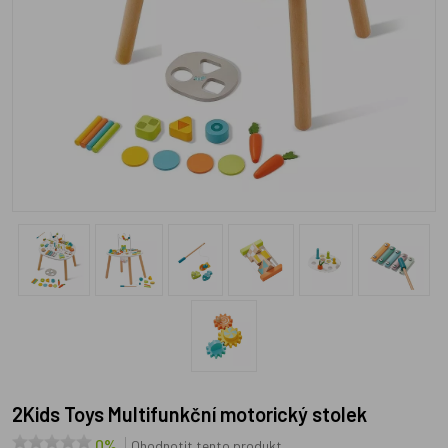
2Kids Toys Multifunkční motorický stolek
0%
Ohodnotit tento produkt