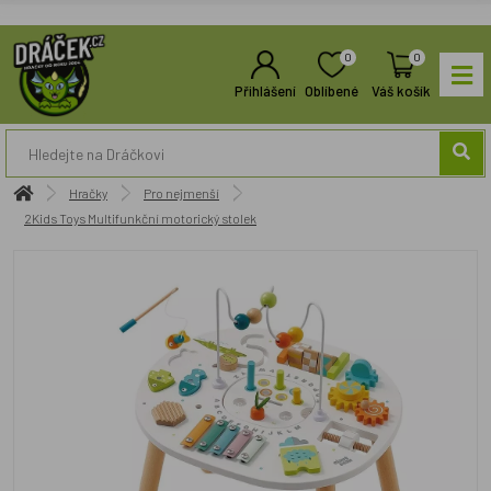
0
0
Přihlášení
Oblíbené
Váš košík
Hračky
Pro nejmenší
2Kids Toys Multifunkční motorický stolek