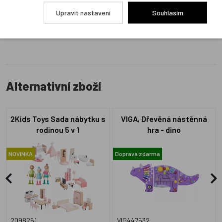
Upravit nastavení
Souhlasím
Přidat hodnocení
Alternativní zboží
2Kids Toys Sada nábytku s
VIGA, Dřevěná nástěnná
rodinou 5 v 1
hra - dino
NOVINKA
Doprava zdarma
2D98261
VIG447532