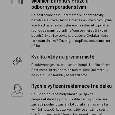
školních batohů v Praze a
odborným poradenstvím
Na naší prodejně v Libni máme skladem stovky
batohů a aktovek mnoha značek a víme o nich úplně
vše. Neztrácejte čas výběrem na internetu, přijďte
rovnou za námi, poradíme Vám ten nejlepší školní
batoh či školní aktovku pro Vašeho školáka. Máte
to k nám daleko? Zavolejte, napište, poradíme i na
dálku.
Kvalita vždy na prvním místě
Prodáváme jen to, co bychom koupili i našim dětem.
Sortiment, který neprojde našimi přísnými měřítky
na kvalitu, do nabídky nezařazujeme.
Rychlé vyřízení reklamace i na dálku
Pokud to povaha vady umožňuje (zjevná
neopravitelnost výrobku), reklamaci vyřídíme i na
základě pouhého zaslání fotografií na náš email a
vyměníme zboží kus za kus. Vždy se snažíme šetřit
Váš čas a peníze. Můžeme si to dovolit, protože