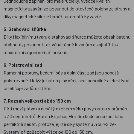
Jednoduché zapínání pro malé ručičky. Vysoce kvalitní
magnetický uzávěr lze posunout do otevřené polohy ze strany a
díky magnetické síle se téměř automaticky zavře.
5. Stahovací šňůrka
Díky flexibilnímu tvaru a stahovací šňůrce můžete obsah batohu
stáhnout, posunout tak váhu těsně k zádům a zajistit tak
maximální ergonomii při nošení.
6. Polstrování zad
Ramenní popruhy, bederní pás a dolní část zad jsou bohatě
polstrované. I když je batoh plný věcí, sedí pohodlně a efektivně
odlehčuje zádům dítěte.
7. Rozsah velikostí až do 150 cm
Děti mezi pátým a desátým rokem věku povyrostou v průměru
o 30 centimetrů. Batoh Ergobag Flex jim bude po celou dobu
perfektně sedět, protože jej lze díky systému „Your-Size-
System“ přizpůsobit výšce od 100 do 150 cm.