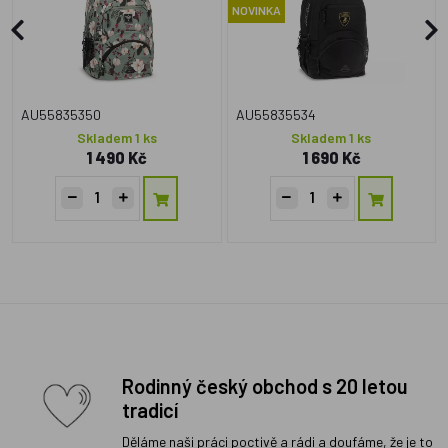
NOVINKA
AU55835350
AU55835534
Skladem 1 ks
Skladem 1 ks
1 490 Kč
1 690 Kč
Rodinný český obchod s 20 letou
tradicí
Děláme naši práci poctivě a rádi a doufáme, že je to