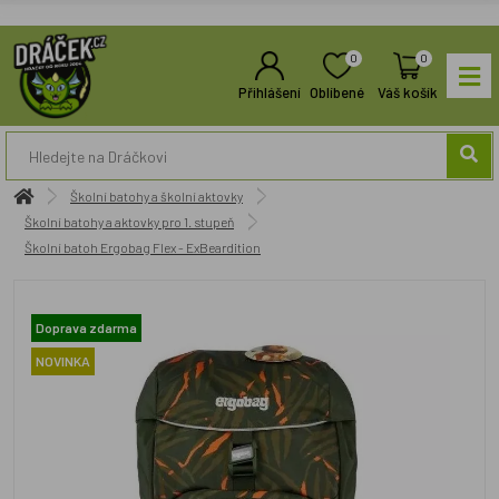
0
0
Přihlášení
Oblíbené
Váš košík
Školní batohy a školní aktovky
Školní batohy a aktovky pro 1. stupeň
Školní batoh Ergobag Flex - ExBeardition
Doprava zdarma
NOVINKA