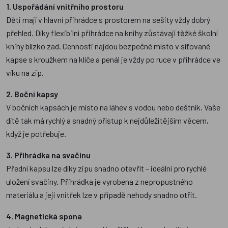
1. Uspořádání vnitřního prostoru
Děti mají v hlavní přihrádce s prostorem na sešity vždy dobrý
přehled. Díky flexibilní přihrádce na knihy zůstávají těžké školní
knihy blízko zad. Cennosti najdou bezpečné místo v síťované
kapse s kroužkem na klíče a penál je vždy po ruce v přihrádce ve
víku na zip.
2. Boční kapsy
V bočních kapsách je místo na láhev s vodou nebo deštník. Vaše
dítě tak má rychlý a snadný přístup k nejdůležitějším věcem,
když je potřebuje.
3. Přihrádka na svačinu
Přední kapsu lze díky zipu snadno otevřít – ideální pro rychlé
uložení svačiny. Přihrádka je vyrobena z nepropustného
materiálu a její vnitřek lze v případě nehody snadno otřít.
4. Magnetická spona