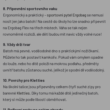
8. Připevnění sportovního vaku
Ergonomický a praktický –
sportovní pytel Ergobag
se nemusí
nosit jen jako batoh! Na cestě do školy ho lze snadno připevnit
na Ergobag Flex na třech místech. Váha se tak nejen
rovnoměrně rozloží, ale děti budou mít navíc vždy volné ruce!
9. Vždy drží tvar
Batoh má pevné, voděodolné dno s praktickými nožičkami.
Můžete ho tak postavit kamkoliv. Pokud vám omylem spadne
do louže, nebo ho dítě položí na mokrou podlahu, předměty
uvnitř batohu zůstanou suché, jelikož je spodní díl voděodolný.
10. Povrchy pro Kletties
Na školní tašce jsou připevněny celkem čtyři suché zipy pro
barevné
Kletties
. Díky tomu má každé dítě jedinečný batoh,
který si může podle libosti obměňovat.
11. Reflexní prvky po celém obvodu