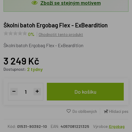
Zboží se stejným motivem
Školní batoh Ergobag Flex - ExBeardition
0%
Ohodnotit tento produkt
Školní batoh Ergobag Flex - ExBeardition
3 249 Kč
2 týdny
Dostupnost:
Do košíku
Do oblíbených
Hlídací pes
Kód:
01531-90392-10
EAN:
4057081221325
Výrobce:
Ergobag