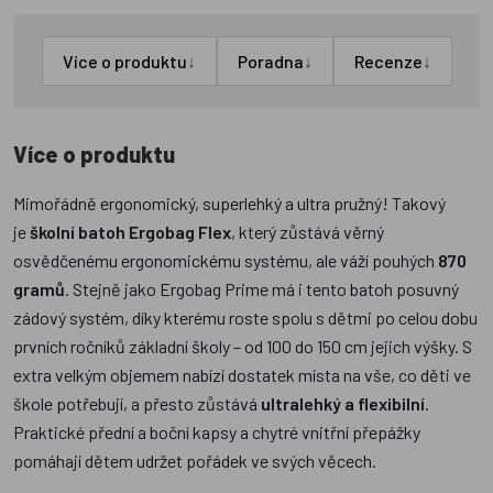
↓
↓
↓
Více o produktu
Poradna
Recenze
Více o produktu
Mimořádně ergonomický, superlehký a ultra pružný! Takový
je
školní batoh Ergobag Flex
, který zůstává věrný
osvědčenému ergonomickému systému, ale váží pouhých
870
gramů
. Stejně jako Ergobag Prime má i tento batoh posuvný
zádový systém, díky kterému roste spolu s dětmi po celou dobu
prvních ročníků základní školy – od 100 do 150 cm jejich výšky. S
extra velkým objemem nabízí dostatek místa na vše, co děti ve
škole potřebují, a přesto zůstává
ultralehký a flexibilní
.
Praktické přední a boční kapsy a chytré vnitřní přepážky
pomáhají dětem udržet pořádek ve svých věcech.