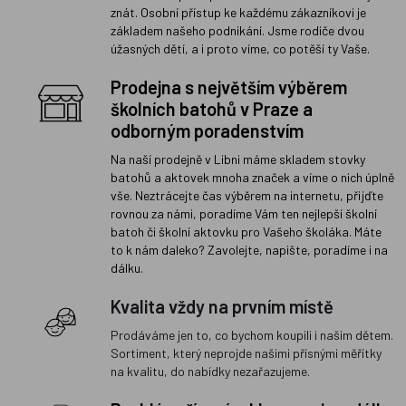
znát. Osobní přístup ke každému zákazníkovi je
základem našeho podnikání. Jsme rodiče dvou
úžasných dětí, a i proto víme, co potěší ty Vaše.
Prodejna s největším výběrem
školních batohů v Praze a
odborným poradenstvím
Na naší prodejně v Libni máme skladem stovky
batohů a aktovek mnoha značek a víme o nich úplně
vše. Neztrácejte čas výběrem na internetu, přijďte
rovnou za námi, poradíme Vám ten nejlepší školní
batoh či školní aktovku pro Vašeho školáka. Máte
to k nám daleko? Zavolejte, napište, poradíme i na
dálku.
Kvalita vždy na prvním místě
Prodáváme jen to, co bychom koupili i našim dětem.
Sortiment, který neprojde našimi přísnými měřítky
na kvalitu, do nabídky nezařazujeme.