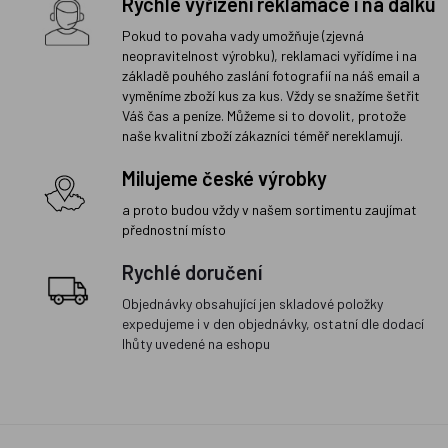
Rychlé vyřízení reklamace i na dálku
Pokud to povaha vady umožňuje (zjevná
neopravitelnost výrobku), reklamaci vyřídíme i na
základě pouhého zaslání fotografií na náš email a
vyměníme zboží kus za kus. Vždy se snažíme šetřit
Váš čas a peníze. Můžeme si to dovolit, protože
naše kvalitní zboží zákazníci téměř nereklamují.
Milujeme české výrobky
a proto budou vždy v našem sortimentu zaujímat
přednostní místo
Rychlé doručení
Objednávky obsahující jen skladové položky
expedujeme i v den objednávky, ostatní dle dodací
lhůty uvedené na eshopu