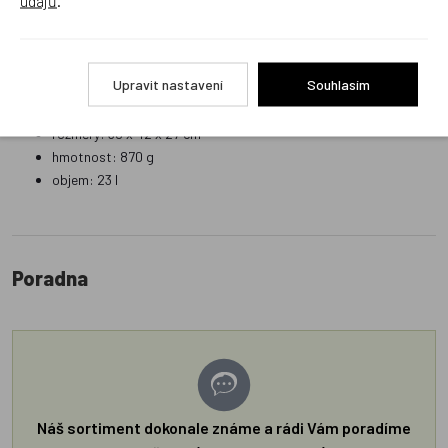
Technické specifikace:
hlavní materiál: 100% polyester
Upravit nastavení
Souhlasím
vyrobeno z recyklovaných textilií
vodu odpuzující povrch (PFC-free)
rozměry: 30 x 42 x 27 cm
hmotnost: 870 g
objem: 23 l
Poradna
Náš sortiment dokonale známe a rádi Vám poradíme