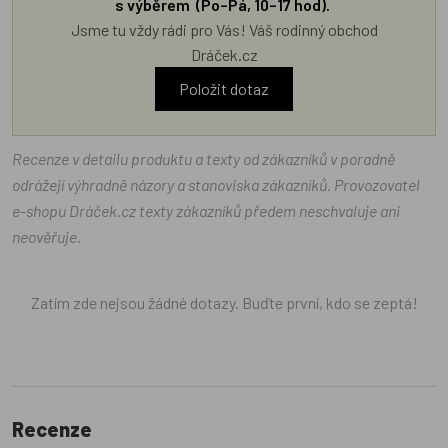
s výběrem (Po–Pá, 10–17 hod).
Jsme tu vždy rádi pro Vás! Váš rodinný obchod
Dráček.cz
Položit dotaz
Recenze v detailu produktu a texty od zákazníků v poradně
odrážejí výhradně názory a stanoviska zákazníků. Provozovatel
e-shopu Dráček.cz texty zákazníků předem neschvaluje ani
neověřuje.
Zatím zde nejsou žádné dotazy. Buďte první, kdo se zeptá!
Recenze