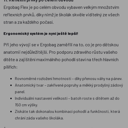
Ergobag Flex je po celém obvodu vybaven velkým množstvím
reflexních prvků, díky nimž je školák skvěle viditelný ze všech
stran a za každého počasí.
Ergonomický systém je nyní ještě lepší!
Při jeho vývoji se v Ergobag zaměřili na to, co je pro dětskou
anatomii nejdůležitější. Pro podporu zdravého růstu vašeho
dítěte a zajištění maximálního pohodlí staví na třech hlavních
pilířích:
Rovnoměrné rozložení hmotnosti – díky přenosu váhy na pánev.
Anatomický tvar – zakřivené popruhy a měkký prodyšný zádový
panel.
Individuální nastavení velikosti – batoh roste s dítětem až do
150 cm výšky.
Získáte tak dokonalou kombinaci pohodlí a funkčnosti, která
chrání záda vašeho školáka.