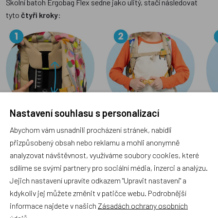
Školní batoh Ergobag Flex sedne jako ulitý, stačí následovat
tyto
čtyři kroky
:
Nastavení souhlasu s personalizací
Výška
: Rozložte zadní část a nastavte popruhy tak, aby
Abychom vám usnadnili procházení stránek, nabídli
odpovídaly výšce vašeho dítěte. Nastavovací stupnice berte
přizpůsobený obsah nebo reklamu a mohli anonymně
jen jako vodítko, důležité je, aby to bylo pohodlné pro vašeho
analyzovat návštěvnost, využíváme soubory cookies, které
školáka.
sdílíme se svými partnery pro sociální média, inzerci a analýzu.
Boky
: Utáhněte bederní pás v oblasti boků. Tím přenesete
většinu zátěže z ramen na pánev, což je pro zdraví zad ideální.
Jejich nastavení upravíte odkazem "Upravit nastavení" a
Ramena
: Dotáhněte ramenní popruhy (směrem dozadu a dolů).
kdykoliv jej můžete změnit v patičce webu. Podrobnější
Hrudník
: Zapněte hrudní popruh v pohodlné výšce. Popruhy
informace najdete v našich
Zásadách ochrany osobních
nebudou sklouzávat z ramen a batoh drží perfektně na místě.
údajů
.