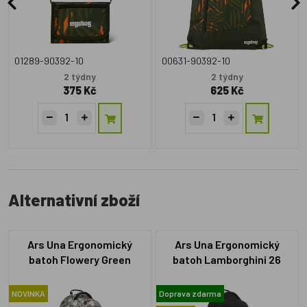
01289-90392-10
00631-90392-10
2 týdny
2 týdny
375 Kč
625 Kč
Alternativní zboží
Ars Una Ergonomický
Ars Una Ergonomický
batoh Flowery Green
batoh Lamborghini 26
NOVINKA
Doprava zdarma