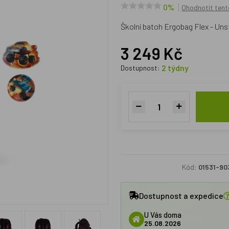
0%
Ohodnotit tent
Školní batoh Ergobag Flex - Un
3 249 Kč
2 týdny
Dostupnost:
Kód:
01531-90
Dostupnost a expedice
U Vás doma
25.08.2026