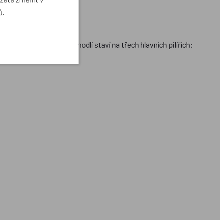
 za každého počasí.
ů
.
jištění maximálního pohodlí staví na třech hlavních pilířích: