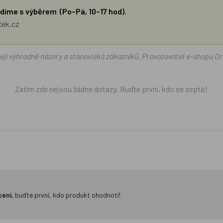
díme s výběrem (Po–Pá, 10–17 hod).
ček.cz
žejí výhradně názory a stanoviska zákazníků. Provozovatel e-shopu D
Zatím zde nejsou žádné dotazy. Buďte první, kdo se zeptá!
cení,
buďte první, kdo produkt ohodnotí!