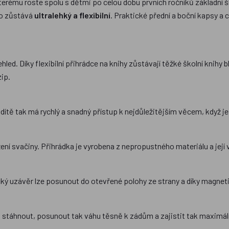
rému roste spolu s dětmi po celou dobu prvních ročníků základní šk
to zůstává
ultralehký a flexibilní
. Praktické přední a boční kapsy a
ehled. Díky flexibilní přihrádce na knihy zůstávají těžké školní knih
zip.
dítě tak má rychlý a snadný přístup k nejdůležitějším věcem, když je
ožení svačiny. Přihrádka je vyrobena z nepropustného materiálu a její
cký uzávěr lze posunout do otevřené polohy ze strany a díky magnet
 stáhnout, posunout tak váhu těsně k zádům a zajistit tak maximáln