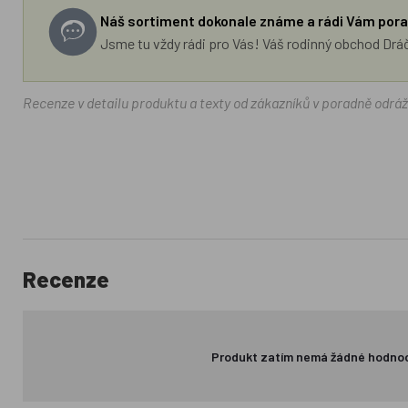
Náš sortiment dokonale známe a rádi Vám pora
Jsme tu vždy rádi pro Vás! Váš rodinný obchod Drá
Recenze v detailu produktu a texty od zákazníků v poradně odrá
Recenze
Produkt zatím nemá žádné hodno