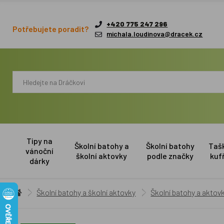
+420 775 247 296
Potřebujete poradit?
michala.loudinova@dracek.cz
Tipy na
Školní batohy a
Školní batohy
Taš
vánoční
školní aktovky
podle značky
kuf
dárky
Školní batohy a školní aktovky
Školní batohy a aktovk