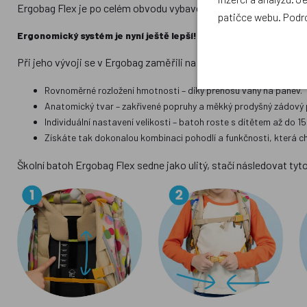
Ergobag Flex je po celém obvodu vybaven velkým množstvím refle
patičce webu. Podr
Ergonomický systém je nyní ještě lepší!
Při jeho vývoji se v Ergobag zaměřili na to, co je pro dětskou a
Rovnoměrné rozložení hmotnosti – díky přenosu váhy na pánev.
Anatomický tvar – zakřivené popruhy a měkký prodyšný zádový 
Individuální nastavení velikosti – batoh roste s dítětem až do 1
Získáte tak dokonalou kombinaci pohodlí a funkčnosti, která c
Školní batoh Ergobag Flex sedne jako ulitý, stačí následovat tyt