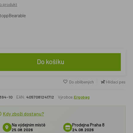
o produkt
stoppBearable
Do košíku
Do oblíbených
Hlídací pes
394-10
EAN:
4057081241712
Výrobce:
Ergobag
Kdy zboží dostanu?
Na výdejním místě
Prodejna Praha 8
25.08.2026
24.08.2026