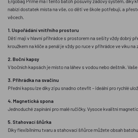
Ergobag Prime má i tento batoh posuvný zádový systém, díky kte
nabízí dostatek místa na vše, co děti ve škole potřebují, a přes
věcech.
1. Uspořádání vnitřního prostoru
Děti mají v hlavní přihrádce s prostorem na sešity vždy dobrý př
kroužkem na klíče a penál je vždy po ruce v přihrádce ve víku na 
2. Boční kapsy
V bočních kapsách je místo na láhev s vodou nebo deštník. Vaše 
3. Přihrádka na svačinu
Přední kapsu lze díky zipu snadno otevřít – ideální pro rychlé ul
4. Magnetická spona
Jednoduché zapínání pro malé ručičky. Vysoce kvalitní magneti
5. Stahovací šňůrka
Díky flexibilnímu tvaru a stahovací šňůrce můžete obsah batohu