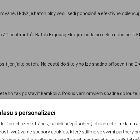
rované. I když je batoh plný věcí, sedí pohodlně a efektivně odlehču
30 centimetrů. Batoh Ergobag Flex jim bude po celou dobu perfektn
osit jen jako batoh! Na cestě do školy ho lze snadno připevnit na E
te ho tak postavit kamkoliv. Pokud vám omylem spadne do louže, n
lasu s personalizací
revné
Kletties
. Díky tomu má každé dítě jedinečný batoh, který si m
ili procházení stránek, nabídli přizpůsobený obsah nebo reklamu 
ost, využíváme soubory cookies, které sdílíme se svými partnery pro
ejich nastavení upravíte odkazem "Upravit nastavení" a kdykoliv jej m