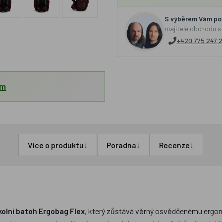
S výběrem Vám por
majitelé obchodu s
+420 775 247 
em
↓
↓
↓
Více o produktu
Poradna
Recenze
kolní batoh Ergobag Flex
, který zůstává věrný osvědčenému ergo