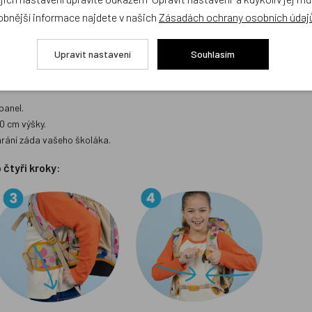
xních prvků, díky nimž je školák skvěle viditelný ze všech stran a
obnější informace najdete v našich
Zásadách ochrany osobních údaj
Upravit nastavení
Souhlasím
natomii nejdůležitější. Pro podporu zdravého růstu vašeho dítěte a za
panel.
50 cm výšky.
hrání záda vašeho školáka.
o
čtyři kroky
: