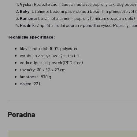
Výška
: Rozložte zadní část a nastavte popruhy tak, aby odpoví
Boky
: Utáhněte bederní pás v oblasti boků. Tím přenesete větši
Ramena
: Dotáhněte ramenní popruhy (směrem dozadu a dolů).
Hrudník
: Zapněte hrudní popruh v pohodlné výšce. Popruhy neb
Technické specifikace:
hlavní materiál: 100% polyester
vyrobeno z recyklovaných textilií
vodu odpuzující povrch (PFC-free)
rozměry: 30 x 42 x 27 cm
hmotnost: 870 g
objem: 23 l
Poradna