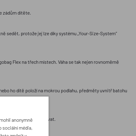
je zádům dítěte.
ě sedět, protože jej lze díky systému „Your-Size-System“
rgobag Flex na třech místech. Váha se tak nejen rovnoměrně
ebo ho dítě položí na mokrou podlahu, předměty uvnitř batohu
ůže podle libosti obměňovat.
a mohli anonymně
 sociální média,
ůžete změnit v