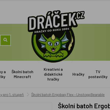
Kreativní a
ky a
Školní batoh
TV
didaktické
Hračky
říky
Minecraft
postavičky
hračky
y pro 1. stupeň
Školní batoh Ergobag Flex - UnstoppBearable
Školní batoh Erg