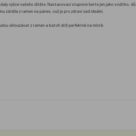
daly výšce vašeho dítěte. Nastavovací stupnice berte jen jako vodítko, důl
nu zátěže z ramen na pánev, což je pro zdraví zad ideální.
udou sklouzávat z ramen a batoh drží perfektně na místě.