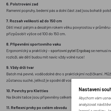
6. Polstrování zad
Ramenní popruhy, bederní pás a dolní část zad jsou bohatě polst
7. Rozsah velikostí až do 150 cm
Děti mezi pátým a desátým rokem věku povyrostou v průměru o 
přizpůsobit výšce od 100 do 150 cm.
8. Připevnění sportovního vaku
Ergonomický a praktický –
sportovní pytel Ergobag
se nemusí n
rozloží, ale děti budou mít navíc vždy volné ruce!
9. Vždy drží tvar
Batoh má pevné, voděodolné dno s praktickými nožičkami. Může
zůstanou suché, jelikož je spodní díl voděodolný.
Nastavení souh
10. Povrchy pro Kletties
Na školní tašce jsou připevněny celkem čtyři suché zipy pro ba
Abychom vám usnadn
analyzovat návštěvn
11. Reflexní prvky po celém obvodu
inzerci a analýzu. J