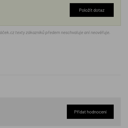
Položit dotaz
ráček.cz texty zákazníků předem neschvaluje ani neověřuje.
Přidat hodnocení