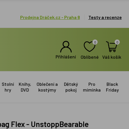
Prodejna Dráček.cz - Praha 8
Testy a recenze
0
0
Přihlášení
Oblíbené
Váš košík
Stolní
Knihy,
Oblečení a
Dětský
Pro
Black
hry
DVD
kostýmy
pokoj
miminka
Friday
obag Flex - UnstoppBearable