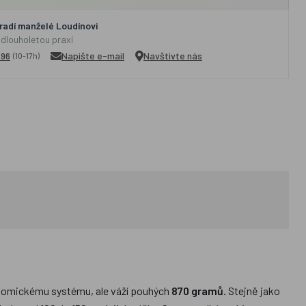
adí manželé Loudínovi
 dlouholetou praxí
296
Napište e-mail
Navštivte nás
(10-17h)
nomickému systému, ale váží pouhých
870 gramů
. Stejně jako