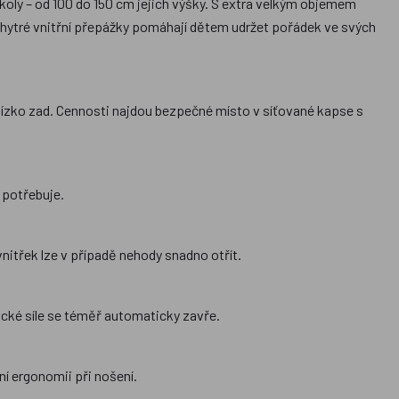
oly – od 100 do 150 cm jejich výšky. S extra velkým objemem
 chytré vnitřní přepážky pomáhají dětem udržet pořádek ve svých
y blízko zad. Cennosti najdou bezpečné místo v síťované kapse s
 potřebuje.
 vnitřek lze v případě nehody snadno otřít.
ické síle se téměř automaticky zavře.
í ergonomii při nošení.