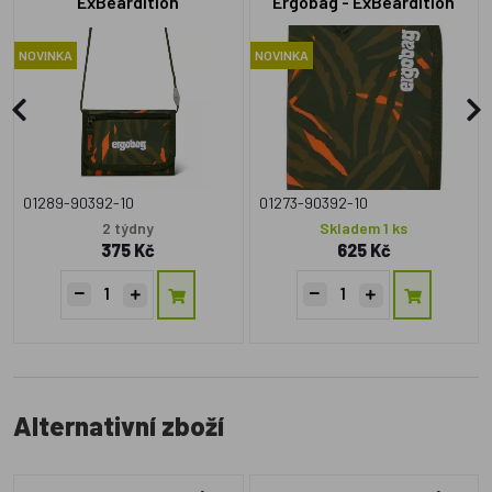
ExBeardition
Ergobag - ExBeardition
NOVINKA
NOVINKA
01289-90392-10
01273-90392-10
2 týdny
Skladem 1 ks
375 Kč
625 Kč
Alternativní zboží