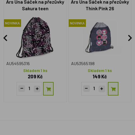
Ars Una Sáček na přezůvky
Ars Una Sáček na přezůvky
Sakura teen
Think Pink 26
NOVINKA
NOVINKA
AU54595316
AU53565198
Skladem 1 ks
Skladem 1 ks
209 Kč
149 Kč