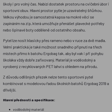
školy i pro volný čas. Nabízí dostatek prostoru na cvičební úbor i
sportovní obuv. Hlavní prostor pytle je uzavíratelný šňůrkou.
Velkou výhodou je samostatná kapsa na mokré věci se
zapínáním na zip, která umožňuje přenášet plavecké potřeby
nebo špinavé boty odděleně od ostatního obsahu.
Pytel lze nosit klasicky přes rameno nebo v ruce za dvě madla.
Velmi praktická je také možnost snadného připnutí na třech
místech přímo k batohu Ergobag tak, aby byl vak i při pohybu
školáka vždy dobře zafixovaný. Materiál je voděodolný a
vyrobený z recyklovaných PET lahví s ohledem na přírodu.
Z důvodu odlišných přezek nelze tento sportovní pytel
kombinovat s modelovou řadou školních batohů Ergobag 2019 a
dřívější.
Hlavní přednosti a specifikace:
voděodolný materiál