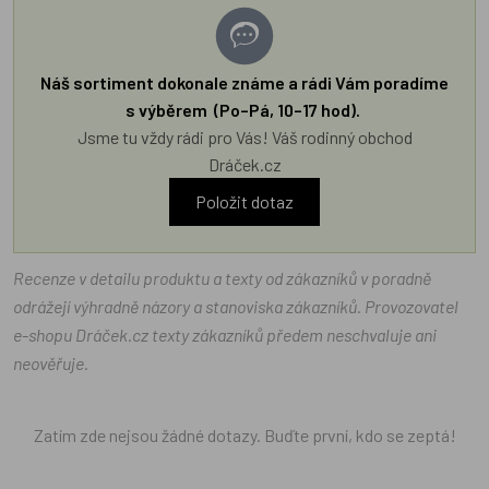
Náš sortiment dokonale známe a rádi Vám poradíme
s výběrem (Po–Pá, 10–17 hod).
Jsme tu vždy rádi pro Vás! Váš rodinný obchod
Dráček.cz
Položit dotaz
Recenze v detailu produktu a texty od zákazníků v poradně
odrážejí výhradně názory a stanoviska zákazníků. Provozovatel
e-shopu Dráček.cz texty zákazníků předem neschvaluje ani
neověřuje.
Zatím zde nejsou žádné dotazy. Buďte první, kdo se zeptá!