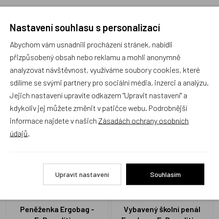
Nastavení souhlasu s personalizací
Recenze
Abychom vám usnadnili procházení stránek, nabídli
přizpůsobený obsah nebo reklamu a mohli anonymně
analyzovat návštěvnost, využíváme soubory cookies, které
Produkt zatím nemá žádné hodnocení,
buďte první, kdo
sdílíme se svými partnery pro sociální média, inzerci a analýzu.
produkt ohodnotí!
Jejich nastavení upravíte odkazem "Upravit nastavení" a
Přidat hodnocení
kdykoliv jej můžete změnit v patičce webu. Podrobnější
informace najdete v našich
Zásadách ochrany osobních
údajů
.
Upravit nastavení
Souhlasím
Zboží se stejným motivem
Peněženka Ergobag -
Vybavený školní penál