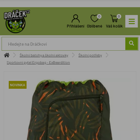
0
0
Přihlášení
Oblíbené
Váš košík
Školní batohy a školní aktovky
Školní potřeby
Sportovní pytel Ergobag - ExBeardition
NOVINKA