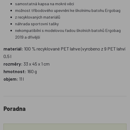
samostatná kapsa na mokré věci
možnost tříbodového upevnění ke školnímu batohu Ergobag
z recyklovaných materiálů
náhrada sportovní tašky
nekompatibilní s modelovou řadou školních batohů Ergobag
2019 a dřívější
materiál
: 100 % recyklované PET lahve (vyrobeno z 9 PET lahví
0,5 l
rozměry
: 33 x 45 x 1 cm
hmotnost
: 160 g
objem
: 11 l
Poradna