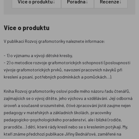
↓
↓
↓
Více o produktu
Poradna
Recenze
Více o produktu
V publikaci Rozvoj grafomotoriky naleznete informace:
- 1) o významu a vývoji dětské kresby,
- 2) o metodice rozvoje grafomotorických schopností (posloupnosti
vývoje grafomotorických prvků, navození pracovních návyků při
kreslení a psaní, potřebných podmínkách a pomůckách…).
Kniha Rozvoj grafomotoriky osloví podle mého názoru řadu čtenářů,
zajímajících se o vývoj dítěte, jeho výchovu a vzdělávání. Její odborná
úroveň a současně srozumitelné, čtivé zpracování jistě zaujme nejen
pedagogy v mateřských a základních školách, pracovníky
pedagogicko-psychologického poradenství, ale i blízké (rodiče,
prarodiče…) dětí, které rády kreslí nebo se s kreslením potýkají. My,
kteří známe předchozí publikace Jiřiny Bednářové, zaměřené na