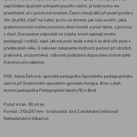
zapříčiněno špatným úchopem psacího náčiní, je tedy nutno mu
předcházet už v počátcích kreslení. Často mívají děti při psaní potíže s
tím, že příliš „tlačí“ na tužku; proto se dovíme, jak ruku uvolnit, jaká
grafomotorická cvičení pomohou dítěti kreslit a psát lehce, s jistotou,
s chutí. Dostaneme odpovědi na otázky, které zajímají mnoho
pedagogů i rodičů, např. jak má psát levák a má-li se dítě učit psát v
předškolním věku. A nakonec nalezneme možnosti pomoci při obtížích,
praktická, srozumitelná, odborně podložená doporučení včetně další
literatury pro zájemce.
PhDr. Alena Šafrová, speciální pedagožka Speciálního pedagogického
centra při Soukromém speciálním gymnáziu Integra, Brno-Líšeň,
externí pedagožka Pedagogické fakulty MU v Brně
Počet stran: 80 stran
Formát: 210x297 mm - brožovaná, šitá 2 skobkami (sešitová)
Nakladatelství Albatros.