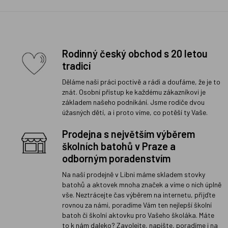
Rodinný český obchod s 20 letou
tradicí
Děláme naši práci poctivě a rádi a doufáme, že je to
znát. Osobní přístup ke každému zákazníkovi je
základem našeho podnikání. Jsme rodiče dvou
úžasných dětí, a i proto víme, co potěší ty Vaše.
Prodejna s největším výběrem
školních batohů v Praze a
odborným poradenstvím
Na naší prodejně v Libni máme skladem stovky
batohů a aktovek mnoha značek a víme o nich úplně
vše. Neztrácejte čas výběrem na internetu, přijďte
rovnou za námi, poradíme Vám ten nejlepší školní
batoh či školní aktovku pro Vašeho školáka. Máte
to k nám daleko? Zavolejte, napište, poradíme i na