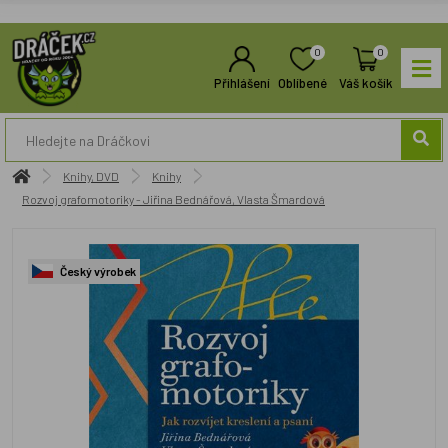
0
0
Přihlášení
Oblíbené
Váš košík
Knihy, DVD
Knihy
Rozvoj grafomotoriky - Jiřina Bednářová, Vlasta Šmardová
Český výrobek