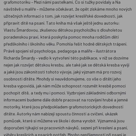
grafomotoriku – Mezi námi pastelkami, Co si tužky povídaly a Na
návštěvě u malíře – můžeme očekávat, že opět získáme mnoho nových
užitečných informací o tom, jak rozvíjet kreslířské dovednosti, jak
připravit dítě na psaní. Tato kniha má však ještě jednu autorku:
Vlastu Šmardovou, zkušenou dětskou psycholožku s dlouholetou
poradenskou praxí, která poskytla pomoc mnoha rodičům dětí
předškolního i školního věku. Pomohla řešit hodně dětských trápení.
Právě spojení sil psychologa, pedagoga a malíře – ilustrátora
Richarda Šmardy – vedlo k vytvoření této publikace, v níž se dozvíme
nejen jak rozvíjet dětskou kresbu, ale také jak se dětská kresba vyvíjí
a jaké jsou zákonitosti tohoto vývoje, jaký význam má pro rozvoj
osobnosti dítěte. Mnohdy si neuvědomujeme, co vše o dítěti jeho
kresba vypovídá, jak nám může schopnost rozumět kresbě pomoci
pochopit dítě, a tedy mu i pomoci. Vyzbrojeni základními odbornými
informacemi budeme dále dobře pracovat na rozvíjení hrubé a jemné
motoriky, které jsou předpokladem grafomotorických dovedností
dítěte. Autorky nám nabízejí spoustu činností a cvičení, ukázek
pomůcek, které si můžeme ve škole i doma vyrobit. Významná jsou
doporučení týkající se pracovních návyků, sezení při kreslení a psaní,
výběru kreslicích a psacích potřeb. Mnoho nepříjemností při psaní je