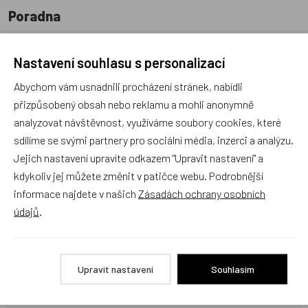
Poradna
Nastavení souhlasu s personalizací
Abychom vám usnadnili procházení stránek, nabídli
přizpůsobený obsah nebo reklamu a mohli anonymně
Náš sortiment dokonale známe a rádi Vám poradíme
analyzovat návštěvnost, využíváme soubory cookies, které
s výběrem (Po–Pá, 10–17 hod).
sdílíme se svými partnery pro sociální média, inzerci a analýzu.
Jsme tu vždy rádi pro Vás! Váš rodinný obchod
Jejich nastavení upravíte odkazem "Upravit nastavení" a
Dráček.cz
kdykoliv jej můžete změnit v patičce webu. Podrobnější
informace najdete v našich
Zásadách ochrany osobních
Položit dotaz
údajů
.
Recenze v detailu produktu a texty od zákazníků v poradně
odrážejí výhradně názory a stanoviska zákazníků. Provozovatel
Upravit nastavení
Souhlasím
e-shopu Dráček.cz texty zákazníků předem neschvaluje ani
neověřuje.