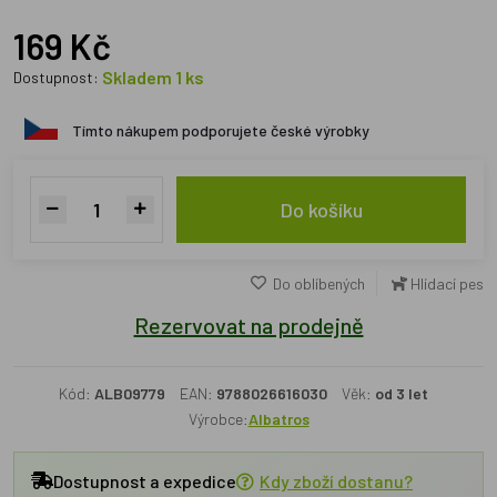
169 Kč
Skladem 1 ks
Dostupnost:
Tímto nákupem podporujete české výrobky
Do košíku
Do oblíbených
Hlídací pes
Rezervovat na prodejně
Kód:
ALB09779
EAN:
9788026616030
Věk:
od 3 let
Výrobce:
Albatros
Dostupnost a expedice
Kdy zboží dostanu?