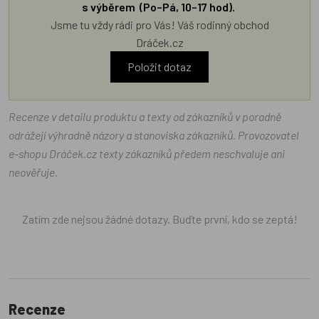
s výběrem (Po–Pá, 10–17 hod).
Jsme tu vždy rádi pro Vás! Váš rodinný obchod
Dráček.cz
Položit dotaz
Recenze v detailu produktu a texty od zákazníků v poradně
odrážejí výhradně názory a stanoviska zákazníků. Provozovatel
e-shopu Dráček.cz texty zákazníků předem neschvaluje ani
neověřuje.
Zatím zde nejsou žádné dotazy. Buďte první, kdo se zeptá!
Recenze