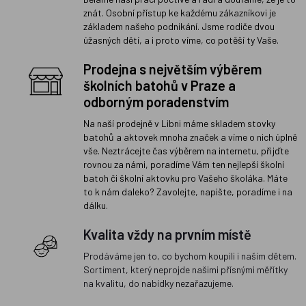
znát. Osobní přístup ke každému zákazníkovi je
základem našeho podnikání. Jsme rodiče dvou
úžasných dětí, a i proto víme, co potěší ty Vaše.
Prodejna s největším výběrem
školních batohů v Praze a
odborným poradenstvím
Na naší prodejně v Libni máme skladem stovky
batohů a aktovek mnoha značek a víme o nich úplně
vše. Neztrácejte čas výběrem na internetu, přijďte
rovnou za námi, poradíme Vám ten nejlepší školní
batoh či školní aktovku pro Vašeho školáka. Máte
to k nám daleko? Zavolejte, napište, poradíme i na
dálku.
Kvalita vždy na prvním místě
Prodáváme jen to, co bychom koupili i našim dětem.
Sortiment, který neprojde našimi přísnými měřítky
na kvalitu, do nabídky nezařazujeme.