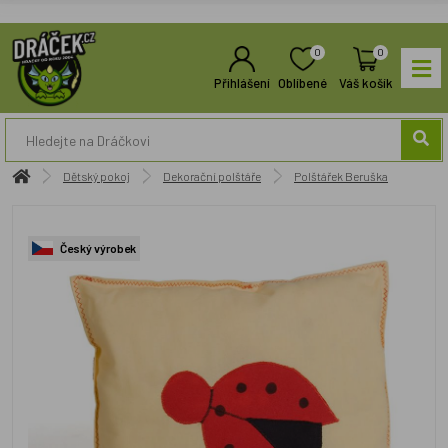
0
0
Přihlášení
Oblíbené
Váš košík
Dětský pokoj
Dekorační polštáře
Polštářek Beruška
Český výrobek