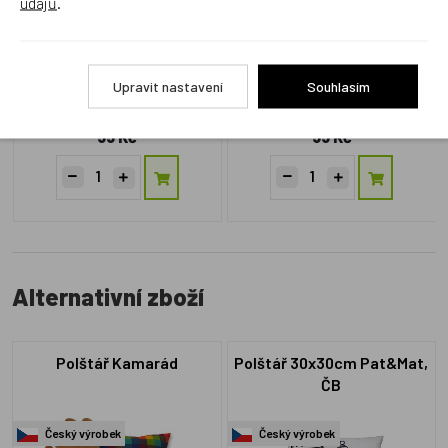
údajů
.
Upravit nastavení
Souhlasím
HPMGkyt
HPMGber
Skladem 2 ks
Skladem 3 ks
55 Kč
55 Kč
Alternativní zboží
Polštář Kamarád
Polštář 30x30cm Pat&Mat,
ČB
Český výrobek
Český výrobek