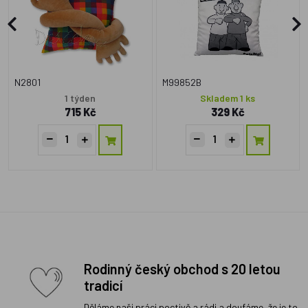
N2801
M99852B
1 týden
Skladem 1 ks
715 Kč
329 Kč
Rodinný český obchod s 20 letou
tradicí
Děláme naši práci poctivě a rádi a doufáme, že je to