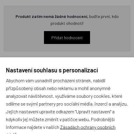
Produkt zatím nemá žádné hodnocení,
buďte první, kdo
produkt ohodnotí!
Přidat hodnocení
Nastavení souhlasu s personalizací
Zboží se stejným motivem
Abychom vám usnadnili procházení stránek, nabídli
přizpůsobený obsah nebo reklamu a mohli anonymně
analyzovat návštěvnost, využíváme soubory cookies, které
Magnet Kytička červená
Magnet Beruška
sdílíme se svými partnery pro sociální média, inzerci a analýzu.
Jejich nastavení upravíte odkazem "Upravit nastavení" a
kdykoliv jej můžete změnit v patičce webu. Podrobnější
Český výrobek
Český výrobek
informace najdete v našich
Zásadách ochrany osobních