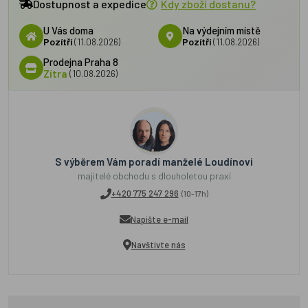
Dostupnost a expedice
Kdy zboží dostanu?
U Vás doma
Na výdejním místě
Pozítří
(11.08.2026)
Pozítří
(11.08.2026)
Prodejna Praha 8
Zítra
(10.08.2026)
S výběrem Vám poradí manželé Loudínovi
majitelé obchodu s dlouholetou praxí
+420 775 247 296
(10-17h)
Napište e-mail
Navštivte nás