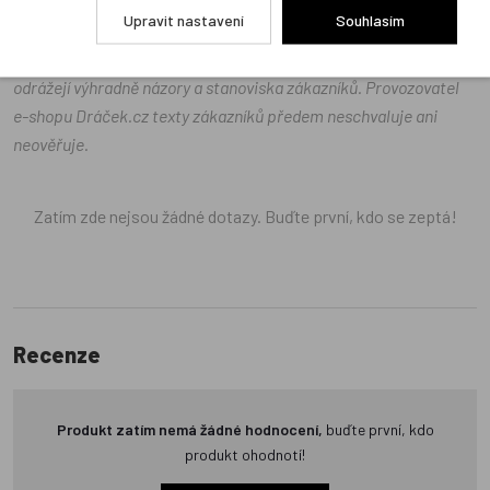
Upravit nastavení
Souhlasím
Recenze v detailu produktu a texty od zákazníků v poradně
odrážejí výhradně názory a stanoviska zákazníků. Provozovatel
e-shopu Dráček.cz texty zákazníků předem neschvaluje ani
neověřuje.
Zatím zde nejsou žádné dotazy. Buďte první, kdo se zeptá!
Recenze
Produkt zatím nemá žádné hodnocení,
buďte první, kdo
produkt ohodnotí!