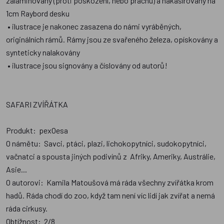
zalaminovány (proti poškození, nebo prachu) a nakašírovány na
1cm Raybord desku
• ilustrace je nakonec zasazena do námi vyráběných,
originálních rámů. Rámy jsou ze svařeného železa, opískovány a
synteticky nalakovány
• ilustrace jsou signovány a číslovány od autorů!
SAFARI ZVÍŘÁTKA
Produkt: pexOesa
O námětu: Savci, ptáci, plazi, lichokopytníci, sudokopytníci,
vačnatci a spousta jiných podivínů z Afriky, Ameriky, Austrálie,
Asie...
O autorovi: Kamila Matoušová má ráda všechny zvířátka krom
hadů. Ráda chodí do zoo, když tam není víc lidí jak zvířat a nemá
ráda cirkusy.
Obtížnost: 2/8