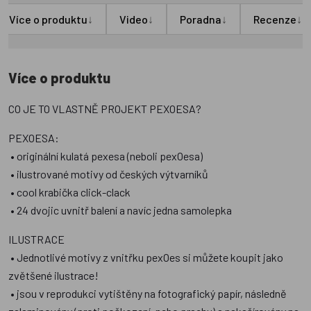
↓
↓
↓
↓
Více o produktu
Video
Poradna
Recenze
Více o produktu
CO JE TO VLASTNĚ PROJEKT PEXOESA?
PEXOESA:
• originální kulatá pexesa (neboli pexOesa)
• ilustrované motivy od českých výtvarníků
• cool krabička click-clack
• 24 dvojic uvnitř balení a navíc jedna samolepka
ILUSTRACE
• Jednotlivé motivy z vnitřku pexOes si můžete koupit jako
zvětšené ilustrace!
• jsou v reprodukci vytištěny na fotografický papír, následně