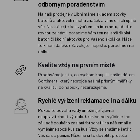
odborným poradenstvím
Na naší prodejně v Libni máme skladem stovky
batohů a aktovek mnoha značek a víme o nich úplně
vše. Neztrácejte čas výběrem na internetu, přijďte
rovnou za námi, poradíme Vám ten nejlepší školní
batoh či školní aktovku pro Vašeho školáka. Máte
to k nám daleko? Zavolejte, napište, poradíme i na
dálku.
Kvalita vždy na prvním místě
Prodáváme jen to, co bychom koupili i našim dětem.
Sortiment, který neprojde našimi přísnými měřítky
na kvalitu, do nabídky nezařazujeme.
Rychlé vyřízení reklamace i na dálku
Pokud to povaha vady umožňuje (zjevná
neopravitelnost výrobku), reklamaci vyřídíme i na
základě pouhého zaslání fotografií na náš email a
vyměníme zboží kus za kus. Vždy se snažíme šetřit
Váš čas a peníze. Můžeme si to dovolit, protože