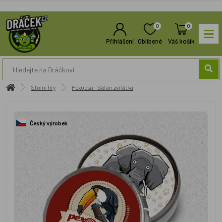
0
0
Přihlášení
Oblíbené
Váš košík
Stolní hry
Pexoesa - Safari zvířátka
Český výrobek