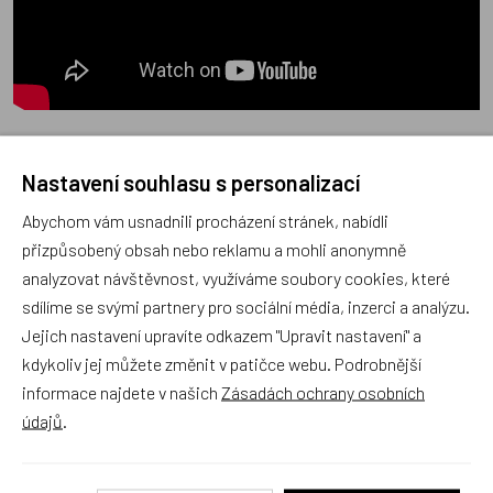
Nastavení souhlasu s personalizací
Poradna
Abychom vám usnadnili procházení stránek, nabídli
přizpůsobený obsah nebo reklamu a mohli anonymně
analyzovat návštěvnost, využíváme soubory cookies, které
sdílíme se svými partnery pro sociální média, inzerci a analýzu.
Jejich nastavení upravíte odkazem "Upravit nastavení" a
Náš sortiment dokonale známe a rádi Vám poradíme
kdykoliv jej můžete změnit v patičce webu. Podrobnější
s výběrem (Po–Pá, 10–17 hod).
informace najdete v našich
Zásadách ochrany osobních
Jsme tu vždy rádi pro Vás! Váš rodinný obchod
údajů
.
Dráček.cz
Položit dotaz