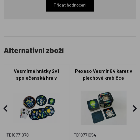
Přidat hodnocení
Alternativní zboží
Vesmírné hrátky 2v1
Pexeso Vesmír 64 karet v
společenská hra v
plechové krabičce
plechové krabičce 10x4cm
6x6x4cm 9ks v boxu
4ks v boxu
TD10771078
TD10771054